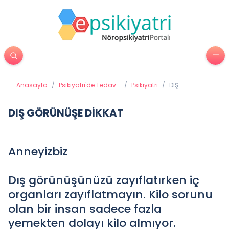
Anasayfa
/
Psikiyatri'de Tedavi
/
Psikiyatri
/
DIŞ
Yöntemleri
GÖRÜNÜŞE
DİKKAT
DIŞ GÖRÜNÜŞE DİKKAT
Anneyizbiz
Dış görünüşünüzü zayıflatırken iç
organları zayıflatmayın. Kilo sorunu
olan bir insan sadece fazla
yemekten dolayı kilo almıyor.