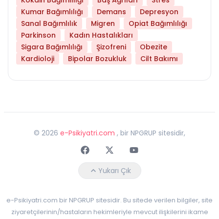
Kumar Bağımlılığı
Demans
Depresyon
Sanal Bağımlılık
Migren
Opiat Bağımlılığı
Parkinson
Kadın Hastalıkları
Sigara Bağımlılığı
Şizofreni
Obezite
Kardioloji
Bipolar Bozukluk
Cilt Bakımı
©
2026
e-Psikiyatri.com
, bir NPGRUP sitesidir,
Faceebok
Twitter
Youtube
Yukarı Çık
e-Psikiyatri.com bir NPGRUP sitesidir. Bu sitede verilen bilgiler, site
ziyaretçilerinin/hastaların hekimleriyle mevcut ilişkilerini ikame