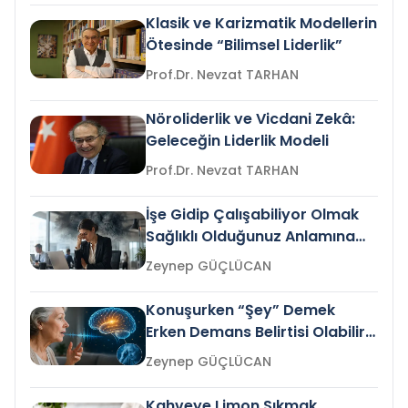
Klasik ve Karizmatik Modellerin
Ötesinde “Bilimsel Liderlik”
Prof.Dr. Nevzat TARHAN
Nöroliderlik ve Vicdani Zekâ:
Geleceğin Liderlik Modeli
Prof.Dr. Nevzat TARHAN
İşe Gidip Çalışabiliyor Olmak
Sağlıklı Olduğunuz Anlamına
Gelir mi?
Zeynep GÜÇLÜCAN
Konuşurken “Şey” Demek
Erken Demans Belirtisi Olabilir
mi?
Zeynep GÜÇLÜCAN
Kahveye Limon Sıkmak