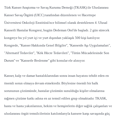
Türk Kanser Araştırma ve Savaş Kurumu Derneği (TKASK) ile Uluslararası
Kanser Savaş Örgütü (UICC) tarafından düzenlenen ve Hacettepe
Üniversitesi Onkoloji Enstitüsü'nce bilimsel olarak desteklenen 4. Ulusal
Kanserli Hastalar Kongresi, bugün Dedeman Otel'de başladı. 2 gün sürecek
kongreye bu yıl yurt içi ve yurt dışından yaklaşık 500 kişi katılıyor.
Kongrede, "Kanser Hakkında Genel Bilgiler", "Kanserde Aşı Uygulamaları",
"Alternatif Tedaviler", "Kök Hücre Tedavileri", "Tütün Mücadelesinde Son
Durum'' ve "Kanserle Beslenme" gibi konular ele alınıyor.
Kanser, kalp ve damar hastalıklarından sonra insan hayatını tehdit eden en
önemli sorun olmaya devam etmektedir. Böylesine önemli bir halk
sorununun çözümünde, hastalar çözümün sunulduğu kişiler olmalarına
rağmen çözüme katkı adına en az temsil edilen grup olmaktadır. TKASK,
hasta ve hasta yakınlarının, hekim ve hemşirelerin diğer sağlık çalışanları ve
uluslararası örgüt temsilcilerinin katılımlarıyla kansere karşı savaşında güç