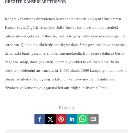
OBEZİTE KANSERİ ARTTIRIYOR
Kongre kapamında düzenlenen basın toplantısında konuşan Uluslararası
Kanser Savaş Örgütü Temcilcisi Julie Torode ise obezitenin kanserdeki
rolüne dikkat çekerek: "Obezite, özellikle gelişmekte olan ülkelerde görülen
bir sorun. Çünkü bu ülkelerde kentleşme daha fazla görülmekte ve insanlar
daha fazla batılı yaşam tarzını benimsemektedir. Bu nedenle daha az besin
değerine sahip, daha çok enerji veren yiyecekler tüketilmektedir. Bu da
obezite problemini arttırmaktadır. UICC olarak 2009 kampanyamızı obezite
olarak belirledik. Sonuçta aşırı kilonun kardiyovasküler hastalıklara,
diyabete ve kansere yol açan riskleri arttırdığını biliyoruz." dedi.
Paylaş