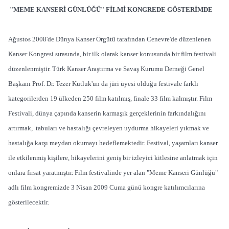
"MEME KANSERİ GÜNLÜĞÜ" FİLMİ KONGREDE GÖSTERİMDE
Ağustos 2008'de Dünya Kanser Örgütü tarafından Cenevre'de düzenlenen
Kanser Kongresi sırasında, bir ilk olarak kanser konusunda bir film festivali
düzenlenmiştir. Türk Kanser Araştırma ve Savaş Kurumu Derneği Genel
Başkanı Prof. Dr. Tezer Kutluk'un da jüri üyesi olduğu festivale farklı
kategorilerden 19 ülkeden 250 film katılmış, finale 33 film kalmıştır. Film
Festivali, dünya çapında kanserin karmaşık gerçeklerinin farkındalığını
artırmak, tabuları ve hastalığı çevreleyen uydurma hikayeleri yıkmak ve
hastalığa karşı meydan okumayı hedeflemektedir. Festival, yaşamları kanser
ile etkilenmiş kişilere, hikayelerini geniş bir izleyici kitlesine anlatmak için
onlara fırsat yaratmıştır. Film festivalinde yer alan "Meme Kanseri Günlüğü"
adlı film kongremizde 3 Nisan 2009 Cuma günü kongre katılımcılarına
gösterilecektir.