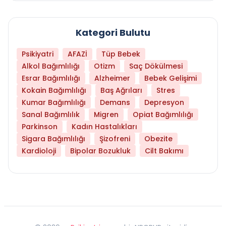
Kategori Bulutu
Psikiyatri
AFAZİ
Tüp Bebek
Alkol Bağımlılığı
Otizm
Saç Dökülmesi
Esrar Bağımlılığı
Alzheimer
Bebek Gelişimi
Kokain Bağımlılığı
Baş Ağrıları
Stres
Kumar Bağımlılığı
Demans
Depresyon
Sanal Bağımlılık
Migren
Opiat Bağımlılığı
Parkinson
Kadın Hastalıkları
Sigara Bağımlılığı
Şizofreni
Obezite
Kardioloji
Bipolar Bozukluk
Cilt Bakımı