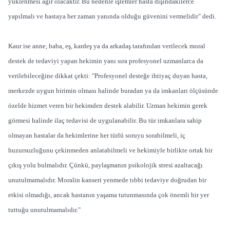
yüklenmesi ağır olacaktır. Bu nedenle işlemler hasta dışındakilerce
yapılmalı ve hastaya her zaman yanında olduğu güvenini vermelidir" dedi.
Kaur ise anne, baba, eş, kardeş ya da arkadaş tarafından verilecek moral
destek de tedaviyi yapan hekimin yanı sıra profesyonel uzmanlarca da
verilebileceğine dikkat çekti: "Profesyonel desteğe ihtiyaç duyan hasta,
merkezde uygun birimin olması halinde buradan ya da imkanları ölçüsünde
özelde hizmet veren bir hekimden destek alabilir. Uzman hekimin gerek
görmesi halinde ilaç tedavisi de uygulanabilir. Bu tür imkanlara sahip
olmayan hastalar da hekimlerine her türlü soruyu sorabilmeli, iç
huzursuzluğunu çekinmeden anlatabilmeli ve hekimiyle birlikte ortak bir
çıkış yolu bulmalıdır. Çünkü, paylaşmanın psikolojik stresi azaltacağı
unutulmamalıdır. Moralin kanseri yenmede tıbbi tedaviye doğrudan bir
etkisi olmadığı, ancak hastanın yaşama tutunmasında çok önemli bir yer
tuttuğu unutulmamalıdır."