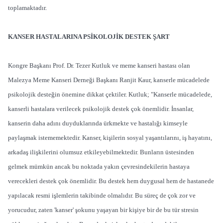
toplamaktadır.
KANSER HASTALARINA PSİKOLOJİK DESTEK ŞART
Kongre Başkanı Prof. Dr. Tezer Kutluk ve meme kanseri hastası olan
Malezya Meme Kanseri Derneği Başkanı Ranjit Kaur, kanserle mücadelede
psikolojik desteğin önemine dikkat çektiler. Kutluk; "Kanserle mücadelede,
kanserli hastalara verilecek psikolojik destek çok önemlidir. İnsanlar,
kanserin daha adını duyduklarında ürkmekte ve hastalığı kimseyle
paylaşmak istememektedir. Kanser, kişilerin sosyal yaşantılarını, iş hayatını,
arkadaş ilişkilerini olumsuz etkileyebilmektedir. Bunların üstesinden
gelmek mümkün ancak bu noktada yakın çevresindekilerin hastaya
verecekleri destek çok önemlidir. Bu destek hem duygusal hem de hastanede
yapılacak resmi işlemlerin takibinde olmalıdır. Bu süreç de çok zor ve
yorucudur, zaten 'kanser' şokunu yaşayan bir kişiye bir de bu tür stresin