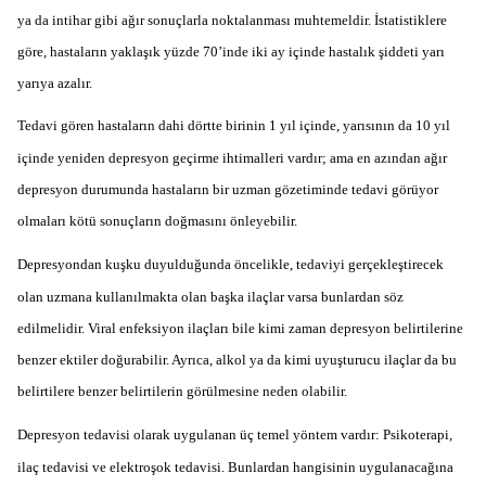
ya da intihar gibi ağır sonuçlarla noktalanması muhtemeldir. İstatistiklere
göre, hastaların yaklaşık yüzde 70’inde iki ay içinde hastalık şiddeti yarı
yarıya azalır.
Tedavi gören hastaların dahi dörtte birinin 1 yıl içinde, yarısının da 10 yıl
içinde yeniden depresyon geçirme ihtimalleri vardır; ama en azından ağır
depresyon durumunda hastaların bir uzman gözetiminde tedavi görüyor
olmaları kötü sonuçların doğmasını önleyebilir.
Depresyondan kuşku duyulduğunda öncelikle, tedaviyi gerçekleştirecek
olan uzmana kullanılmakta olan başka ilaçlar varsa bunlardan söz
edilmelidir. Viral enfeksiyon ilaçları bile kimi zaman depresyon belirtilerine
benzer ektiler doğurabilir. Ayrıca, alkol ya da kimi uyuşturucu ilaçlar da bu
belirtilere benzer belirtilerin görülmesine neden olabilir.
Depresyon tedavisi olarak uygulanan üç temel yöntem vardır: Psikoterapi,
ilaç tedavisi ve elektroşok tedavisi. Bunlardan hangisinin uygulanacağına