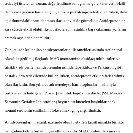
tedaviyi üstelenen uzman, değerlendirme sonuçlarına göre karar verir. Hafif
depresyon geçiren hastalar için yalnızca psikoterapi yeterli olabilirken, daha
ağır durumdakiler antidepresan ilaç tedavisi de görmelidir. Antidepresanlar,
kısa sürede etkili olabilirken, psikoterapi hastalıkla başa çıkmanın yollarını
aramak açısından önemlidir.
Günümüzde kullanılan antidepresanların ilk örnekleri aslında rastlantısal
olarak keşfedilmiş ilaçlardı. MAO (monoamino oksidaz) inhibitörleri ve
trisiklik adı verilen antidepresanlar aslında tüberküloz ve Parkinson gibi
hastalıkların tedavilerinde kullanılırken, antidepresan etkileri fark edilmiş
olan ilaçlardır. Son yıllarda adı neredeyse batılı toplumların adlarıyla
birlikte anılır hale gelen Prozac (mutluluk hapı!) türü ilaçlar (SSRl-Seçici
Serotonin Gerialım İnhibitörleri) beyin sinir hücreleri boşluklarındaki
normal serotonin emilimini bloke etmek için geliştirilmiştir.
Antidepresanların hastalık üzerinde olumlu etkileri kanıtlanmakla birlikte
her grubun belirli birtakım yan etkileri vardır. MAO inhibitörleri mayalı