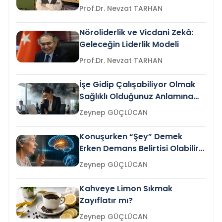
Prof.Dr. Nevzat TARHAN
Nöroliderlik ve Vicdani Zekâ:
Geleceğin Liderlik Modeli
Prof.Dr. Nevzat TARHAN
İşe Gidip Çalışabiliyor Olmak
Sağlıklı Olduğunuz Anlamına
Gelir mi?
Zeynep GÜÇLÜCAN
Konuşurken “Şey” Demek
Erken Demans Belirtisi Olabilir
mi?
Zeynep GÜÇLÜCAN
Kahveye Limon Sıkmak
Zayıflatır mı?
Zeynep GÜÇLÜCAN