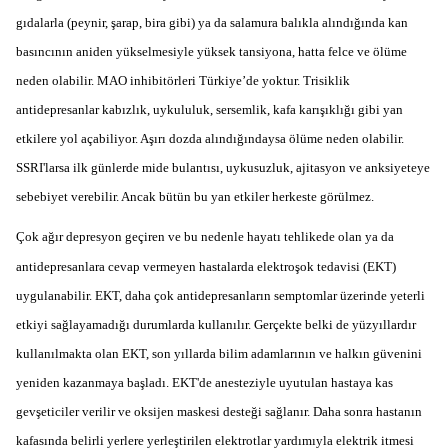
gıdalarla (peynir, şarap, bira gibi) ya da salamura balıkla alındığında kan
basıncının aniden yükselmesiyle yüksek tansiyona, hatta felce ve ölüme
neden olabilir. MAO inhibitörleri Türkiye’de yoktur. Trisiklik
antidepresanlar kabızlık, uykululuk, sersemlik, kafa karışıklığı gibi yan
etkilere yol açabiliyor. Aşırı dozda alındığındaysa ölüme neden olabilir.
SSRI'larsa ilk günlerde mide bulantısı, uykusuzluk, ajitasyon ve anksiyeteye
sebebiyet verebilir. Ancak bütün bu yan etkiler herkeste görülmez.
Çok ağır depresyon geçiren ve bu nedenle hayatı tehlikede olan ya da
antidepresanlara cevap vermeyen hastalarda elektroşok tedavisi (EKT)
uygulanabilir. EKT, daha çok antidepresanların semptomlar üzerinde yeterli
etkiyi sağlayamadığı durumlarda kullanılır. Gerçekte belki de yüzyıllardır
kullanılmakta olan EKT, son yıllarda bilim adamlarının ve halkın güvenini
yeniden kazanmaya başladı. EKT'de anesteziyle uyutulan hastaya kas
gevşeticiler verilir ve oksijen maskesi desteği sağlanır. Daha sonra hastanın
kafasında belirli yerlere yerleştirilen elektrotlar yardımıyla elektrik itmesi