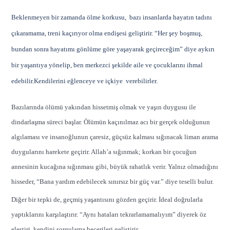
Beklenmeyen bir zamanda ölme korkusu, bazı insanlarda hayatın tadını
çıkaramama, treni kaçırıyor olma
endişesi geliştirir. “Her şey boşmuş,
bundan sonra hayatımı gönlüme göre yaşayarak geçireceğim” diye aykırı
bir yaşantıya yönelip, ben merkezci şekilde aile ve çocuklarını ihmal
edebilir.Kendilerini eğlenceye ve içkiye verebilirler.
Bazılarında ölümü yakından hissetmiş olmak ve yaşın duygusu ile
dindarlaşma süreci başlar. Ölümün kaçınılmaz acı bir gerçek olduğunun
algılaması ve insanoğlunun çaresiz, güçsüz kalması sığınacak liman arama
duygularını harekete geçirir. Allah’a sığınmak; korkan bir çocuğun
annesinin kucağına sığınması gibi, büyük rahatlık verir. Yalnız olmadığını
hisseder, “Bana yardım edebilecek sınırsız bir güç var.” diye teselli bulur.
Diğer bir tepki de, geçmiş yaşantısını gözden geçirir. İdeal doğrularla
yaptıklarını karşılaştırır. “Aynı hataları tekrarlamamalıyım” diyerek öz
eleştiri, kendini sorgulama becerileri geliştirir.