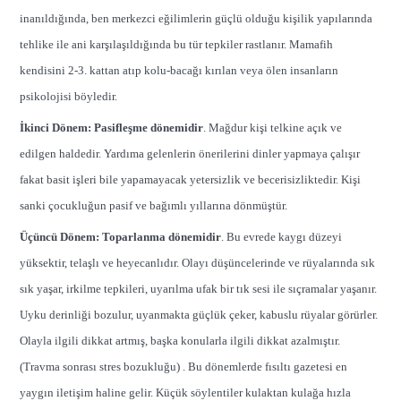
inanıldığında, ben merkezci eğilimlerin güçlü olduğu kişilik yapılarında
tehlike ile ani karşılaşıldığında bu tür tepkiler rastlanır. Mamafih
kendisini 2-3. kattan atıp kolu-bacağı kırılan veya ölen insanların
psikolojisi böyledir.
İkinci Dönem: Pasifleşme dönemidir
. Mağdur kişi telkine açık ve
edilgen haldedir. Yardıma gelenlerin önerilerini dinler yapmaya çalışır
fakat basit işleri bile yapamayacak yetersizlik ve becerisizliktedir. Kişi
sanki çocukluğun pasif ve bağımlı yıllarına dönmüştür.
Üçüncü Dönem: Toparlanma dönemidir
. Bu evrede kaygı düzeyi
yüksektir, telaşlı ve heyecanlıdır. Olayı düşüncelerinde ve rüyalarında sık
sık yaşar, irkilme tepkileri, uyarılma ufak bir tık sesi ile sıçramalar yaşanır.
Uyku derinliği bozulur, uyanmakta güçlük çeker, kabuslu rüyalar görürler.
Olayla ilgili dikkat artmış, başka konularla ilgili dikkat azalmıştır.
(Travma sonrası stres bozukluğu) . Bu dönemlerde fısıltı gazetesi en
yaygın iletişim haline gelir. Küçük söylentiler kulaktan kulağa hızla