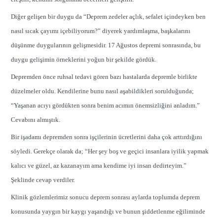
Diğer gelişen bir duygu da “Deprem zedeler açlık, sefalet içindeyken ben
nasıl sıcak çayımı içebiliyorum?” diyerek yardımlaşma, başkalarını
düşünme duygularının gelişmesidir. 17 Ağustos depremi sonrasında, bu
duygu gelişimin örneklerini yoğun bir şekilde gördük.
Depremden önce ruhsal tedavi gören bazı hastalarda depremle birlikte
düzelmeler oldu. Kendilerine bunu nasıl aşabildikleri sorulduğunda;
“Yaşanan acıyı gördükten sonra benim acımın önemsizliğini anladım.”
Cevabını almıştık.
Bir işadamı depremden sonra işçilerinin ücretlerini daha çok arttırdığını
söyledi. Gerekçe olarak da; “Her şey boş ve geçici insanlara iyilik yapmak
kalıcı ve güzel, az kazanayım ama kendime iyi insan dedirteyim.”
Şeklinde cevap verdiler.
Klinik gözlemlerimiz sonucu deprem sonrası aylarda toplumda deprem
konusunda yaygın bir kaygı yaşandığı ve bunun şiddetlenme eğiliminde