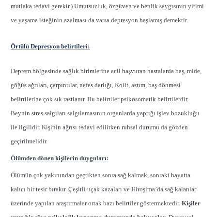
mutlaka tedavi gerekir.) Umutsuzluk, özgüven ve benlik saygısının yitimi
ve yaşama isteğinin azalması da varsa depresyon başlamış demektir.
Örtülü Depresyon belirtileri:
Deprem bölgesinde sağlık birimlerine acil başvuran hastalarda baş, mide,
göğüs ağrıları, çarpıntılar, nefes darlığı, Kolit, astım, baş dönmesi
belirtilerine çok sık rastlanır. Bu belirtiler psikosomatik belirtilerdir.
Beynin stres salgıları salgılamasının organlarda yaptığı işlev bozukluğu
ile ilgilidir. Kişinin ağrısı tedavi edilirken ruhsal durumu da gözden
geçirilmelidir.
Ölümden dönen kişilerin duyguları:
Ölümün çok yakınından geçtikten sonra sağ kalmak, sonraki hayatta
kalıcı bir tesir bırakır. Çeşitli uçak kazaları ve Hiroşima’da sağ kalanlar
üzerinde yapılan araştırmalar ortak bazı belirtiler göstermektedir.
Kişiler