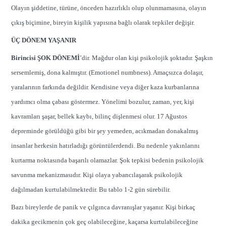
Olayın şiddetine, türüne, önceden hazırlıklı olup olunmamasına, olayın
çıkış biçimine, bireyin kişilik yapısına bağlı olarak tepkiler değişir.
ÜÇ DÖNEM YAŞANIR
Birincisi ŞOK DÖNEMİ
’dir. Mağdur olan kişi psikolojik şoktadır. Şaşkın
sersemlemiş, dona kalmıştır. (Emotionel numbness). Amaçsızca dolaşır,
yaralarının farkında değildir. Kendisine veya diğer kaza kurbanlarına
yardımcı olma çabası göstermez. Yönelimi bozulur, zaman, yer, kişi
kavramları şaşar, bellek kaybı, bilinç dişlenmesi olur. 17 Ağustos
depreminde görüldüğü gibi bir şey yemeden, acıkmadan donakalmış
insanlar herkesin hatırladığı görüntülerdendi. Bu nedenle yakınlarını
kurtarma noktasında başarılı olamazlar. Şok tepkisi bedenin psikolojik
savunma mekanizmasıdır. Kişi olaya yabancılaşarak psikolojik
dağılmadan kurtulabilmektedir. Bu tablo 1-2 gün sürebilir.
Bazı bireylerde de panik ve çılgınca davranışlar yaşanır. Kişi birkaç
dakika gecikmenin çok geç olabileceğine, kaçarsa kurtulabileceğine