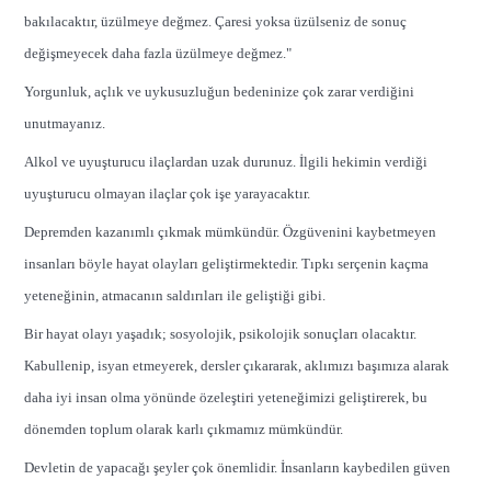
bakılacaktır, üzülmeye değmez. Çaresi yoksa üzülseniz de sonuç
değişmeyecek daha fazla üzülmeye değmez."
Yorgunluk, açlık ve uykusuzluğun bedeninize çok zarar verdiğini
unutmayanız.
Alkol ve uyuşturucu ilaçlardan uzak durunuz. İlgili hekimin verdiği
uyuşturucu olmayan ilaçlar çok işe yarayacaktır.
Depremden kazanımlı çıkmak mümkündür. Özgüvenini kaybetmeyen
insanları böyle hayat olayları geliştirmektedir. Tıpkı serçenin kaçma
yeteneğinin, atmacanın saldırıları ile geliştiği gibi.
Bir hayat olayı yaşadık; sosyolojik, psikolojik sonuçları olacaktır.
Kabullenip, isyan etmeyerek, dersler çıkararak, aklımızı başımıza alarak
daha iyi insan olma yönünde özeleştiri yeteneğimizi geliştirerek, bu
dönemden toplum olarak karlı çıkmamız mümkündür.
Devletin de yapacağı şeyler çok önemlidir. İnsanların kaybedilen güven