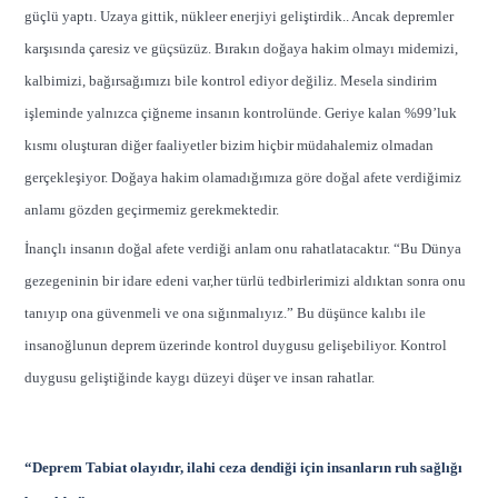
güçlü yaptı. Uzaya gittik, nükleer enerjiyi geliştirdik.. Ancak depremler
karşısında çaresiz ve güçsüzüz. Bırakın doğaya hakim olmayı midemizi,
kalbimizi, bağırsağımızı bile kontrol ediyor değiliz. Mesela sindirim
işleminde yalnızca çiğneme insanın kontrolünde. Geriye kalan %99’luk
kısmı oluşturan diğer faaliyetler bizim hiçbir müdahalemiz olmadan
gerçekleşiyor. Doğaya hakim olamadığımıza göre doğal afete verdiğimiz
anlamı gözden geçirmemiz gerekmektedir.
İnançlı insanın doğal afete verdiği anlam onu rahatlatacaktır. “Bu Dünya
gezegeninin bir idare edeni var,her türlü tedbirlerimizi aldıktan sonra onu
tanıyıp ona güvenmeli ve ona sığınmalıyız.” Bu düşünce kalıbı ile
insanoğlunun deprem üzerinde kontrol duygusu gelişebiliyor. Kontrol
duygusu geliştiğinde kaygı düzeyi düşer ve insan rahatlar.
“Deprem Tabiat olayıdır, ilahi ceza dendiği için insanların ruh sağlığı