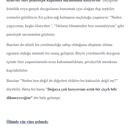
uzun bir süre psikolojik kapanma durumunda kalıyorlar
. Duygusal
küntlük veya gerçek duygularını bastırmak için olağan dışı tepkiler
vermeler görülüyor. En çokta sağ kalmanın suçluluğu yaşanıyor. “Neden
yaşıyorum, keşke ölseydim “, “Onların ölümünden ben sorumluyum” gibi
patolojik savunmalar gözlenir.
Bazıları da sihirli bir yenilmezliğe sahip olduğunu düşünür, ölüme
egemen olduğu türünde bir inanç geliştirir. Böyle yenilmezlik duygusu
içinde ileri yaşantılarında ucuz kahramanlıklara, şövalyelik merakına
kapılabilirler.
Bazıları “Neden ben değil de diğerleri öldüler bu haksızlık değil mi?”
diyebilir. Hatta bir hasta “
Doğaya çok kızıyorum artık bir çiçek bile
dikmeyeceğim”
der hale
gelmişti.
Ölümle yüz yüze gelmek: