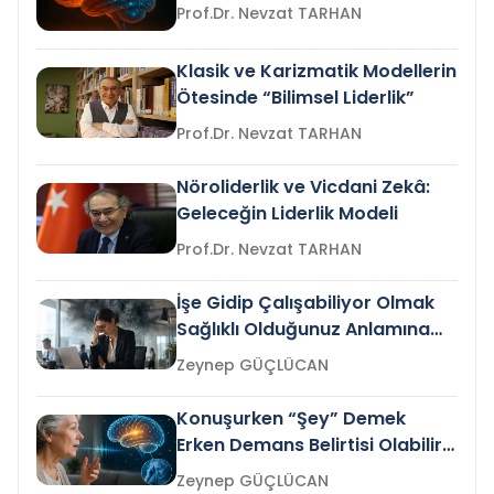
Prof.Dr. Nevzat TARHAN
Klasik ve Karizmatik Modellerin
Ötesinde “Bilimsel Liderlik”
Prof.Dr. Nevzat TARHAN
Nöroliderlik ve Vicdani Zekâ:
Geleceğin Liderlik Modeli
Prof.Dr. Nevzat TARHAN
İşe Gidip Çalışabiliyor Olmak
Sağlıklı Olduğunuz Anlamına
Gelir mi?
Zeynep GÜÇLÜCAN
Konuşurken “Şey” Demek
Erken Demans Belirtisi Olabilir
mi?
Zeynep GÜÇLÜCAN