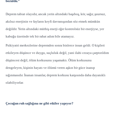
bozuldu
.”
Deprem tabiat olayıdır, ancak yerin altındaki başıboş, kör, sağır, şuursuz,
akılsız enerjinin ve fayların keyfi davranışından söz etmek mümkün
değildir. Yerin altındaki müthiş enerji eğer kontrolsüz bir enerjiyse, yer
kabuğu üzerinde tek bir rahat adım bile atamayız.
Psikiyatri merkezlerine depremden sonra binlerce insan geldi. O kişileri
etkileyen düşünce ve duygu, suçluluk değil, yani ilahi cezaya çarptırıldım
düşüncesi değil, ölüm korkusunu yaşamaktı. Ölüm korkusunu
dengeleyen, kişinin hayatı ve ölümü veren aşkın bir güce inanıp
sığınmasıdır. İnanan insanlar, deprem korkusu karşısında daha dayanıklı
olabiliyorlar.
Çocuğun ruh sağlığına ne gibi etkiler yapıyor?