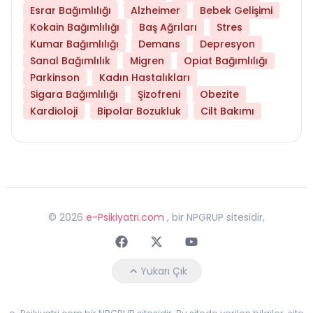
Esrar Bağımlılığı
Alzheimer
Bebek Gelişimi
Kokain Bağımlılığı
Baş Ağrıları
Stres
Kumar Bağımlılığı
Demans
Depresyon
Sanal Bağımlılık
Migren
Opiat Bağımlılığı
Parkinson
Kadın Hastalıkları
Sigara Bağımlılığı
Şizofreni
Obezite
Kardioloji
Bipolar Bozukluk
Cilt Bakımı
©
2026
e-Psikiyatri.com
, bir NPGRUP sitesidir,
Faceebok
Twitter
Youtube
Yukarı Çık