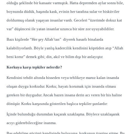
olduğu şeklinde bir kanaate varmıştık. Hatta depremden aylar sonra bile,
boynunda düdük, başında kask, evinin her tarafına sular ve bisküviler
doldurmuş olarak yaşayan insanlar vardı. Geceleri “üzerimde dokuz kat
var” düşüncesi ile yatan insanlar uzunca bir süre zor uyuyabildiler.
Bazı kişilerde “Her şey Allah’tan” diyerek hasarlı binalarda
kalabiliyorlardı. Böyle yanlış kadercilik kendisini köprüden atıp “Allah
beni korur” demek gibi; din, akıl ve bilim dışı bir anlayıştır.
Korkuya karşı tepkiler nelerdir?
Kendisini tehdit altında hisseden veya tehlikeye maruz kalan insanda
oluşan duygu korkudur. Korku; hayatı korumak için insanda olması
gereken bir duygudur. Ancak bazen insana derin acı veren bir his haline
dönüşür. Korku karşısında gösterilen başlıca tepkiler şunlardır:
İçinde bulunduğu durumdan kaçarak uzaklaşma. Böylece uzaklaşarak
acıyı giderebileceğine inanma.
Baş edebilme gücünü kendisinde buluyorsa, korkunun üzerine gitme. Bu