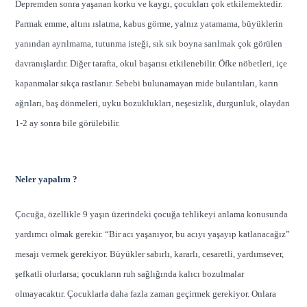
Depremden sonra yaşanan korku ve kaygı, çocukları çok etkilemektedir.
Parmak emme, altını ıslatma, kabus görme, yalnız yatamama, büyüklerin
yanından ayrılmama, tutunma isteği, sık sık boyna sarılmak çok görülen
davranışlardır. Diğer tarafta, okul başarısı etkilenebilir. Öfke nöbetleri, içe
kapanmalar sıkça rastlanır. Sebebi bulunamayan mide bulantıları, karın
ağrıları, baş dönmeleri, uyku bozuklukları, neşesizlik, durgunluk, olaydan
1-2 ay sonra bile görülebilir.
Neler yapalım ?
Çocuğa, özellikle 9 yaşın üzerindeki çocuğa tehlikeyi anlama konusunda
yardımcı olmak gerekir. “Bir acı yaşanıyor, bu acıyı yaşayıp katlanacağız”
mesajı vermek gerekiyor. Büyükler sabırlı, kararlı, cesaretli, yardımsever,
şefkatli olurlarsa; çocukların ruh sağlığında kalıcı bozulmalar
olmayacaktır. Çocuklarla daha fazla zaman geçirmek gerekiyor. Onlara