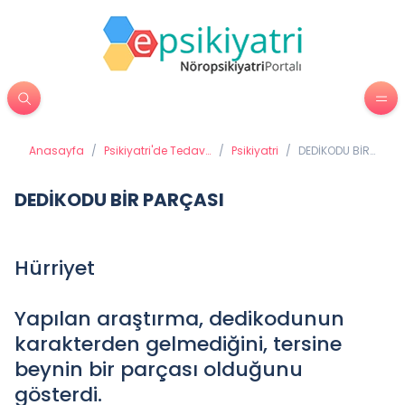
Anasayfa
/
Psikiyatri'de Tedavi
/
Psikiyatri
/
DEDİKODU BİR
Yöntemleri
PARÇASI
DEDİKODU BİR PARÇASI
Hürriyet
Yapılan araştırma, dedikodunun
karakterden gelmediğini, tersine
beynin bir parçası olduğunu
gösterdi.