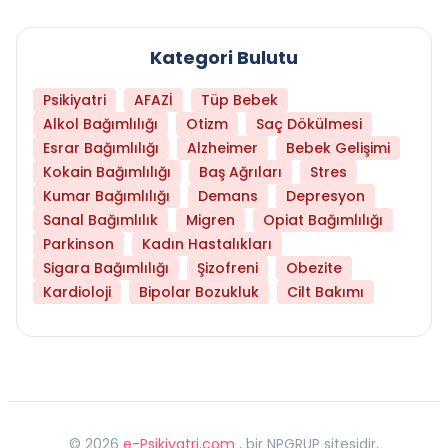
Kategori Bulutu
Psikiyatri
AFAZİ
Tüp Bebek
Alkol Bağımlılığı
Otizm
Saç Dökülmesi
Esrar Bağımlılığı
Alzheimer
Bebek Gelişimi
Kokain Bağımlılığı
Baş Ağrıları
Stres
Kumar Bağımlılığı
Demans
Depresyon
Sanal Bağımlılık
Migren
Opiat Bağımlılığı
Parkinson
Kadın Hastalıkları
Sigara Bağımlılığı
Şizofreni
Obezite
Kardioloji
Bipolar Bozukluk
Cilt Bakımı
©
2026
e-Psikiyatri.com
, bir NPGRUP sitesidir,