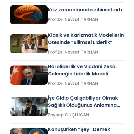
Kriz zamanlarında zihinsel zırh
Prof.Dr. Nevzat TARHAN
Klasik ve Karizmatik Modellerin
Ötesinde “Bilimsel Liderlik”
Prof.Dr. Nevzat TARHAN
Nöroliderlik ve Vicdani Zekâ:
Geleceğin Liderlik Modeli
Prof.Dr. Nevzat TARHAN
İşe Gidip Çalışabiliyor Olmak
Sağlıklı Olduğunuz Anlamına
Gelir mi?
Zeynep GÜÇLÜCAN
Konuşurken “Şey” Demek