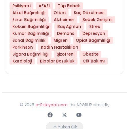
Psikiyatri
AFAZİ
Tüp Bebek
Alkol Bağımlılığı
Otizm
Saç Dökülmesi
Esrar Bağımlılığı
Alzheimer
Bebek Gelişimi
Kokain Bağımlılığı
Baş Ağrıları
Stres
Kumar Bağımlılığı
Demans
Depresyon
Sanal Bağımlılık
Migren
Opiat Bağımlılığı
Parkinson
Kadın Hastalıkları
Sigara Bağımlılığı
Şizofreni
Obezite
Kardioloji
Bipolar Bozukluk
Cilt Bakımı
©
2026
e-Psikiyatri.com
, bir NPGRUP sitesidir,
Faceebok
Twitter
Youtube
Yukarı Çık