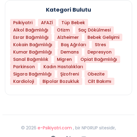
Kategori Bulutu
Psikiyatri
AFAZİ
Tüp Bebek
Alkol Bağımlılığı
Otizm
Saç Dökülmesi
Esrar Bağımlılığı
Alzheimer
Bebek Gelişimi
Kokain Bağımlılığı
Baş Ağrıları
Stres
Kumar Bağımlılığı
Demans
Depresyon
Sanal Bağımlılık
Migren
Opiat Bağımlılığı
Parkinson
Kadın Hastalıkları
Sigara Bağımlılığı
Şizofreni
Obezite
Kardioloji
Bipolar Bozukluk
Cilt Bakımı
©
2026
e-Psikiyatri.com
, bir NPGRUP sitesidir,