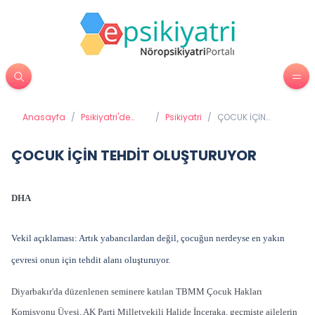
Anasayfa
/
Psikiyatri'de
/
Psikiyatri
/
ÇOCUK İÇİN
Tedavi
TEHDİT
Yöntemleri
OLUŞTURUYOR
ÇOCUK İÇİN TEHDİT OLUŞTURUYOR
DHA
Vekil açıklaması: Artık yabancılardan değil, çocuğun nerdeyse en yakın
çevresi onun için tehdit alanı oluşturuyor.
Diyarbakır'da düzenlenen seminere katılan TBMM Çocuk Hakları
Komisyonu Üyesi, AK Parti Milletvekili Halide İnceraka, geçmişte ailelerin