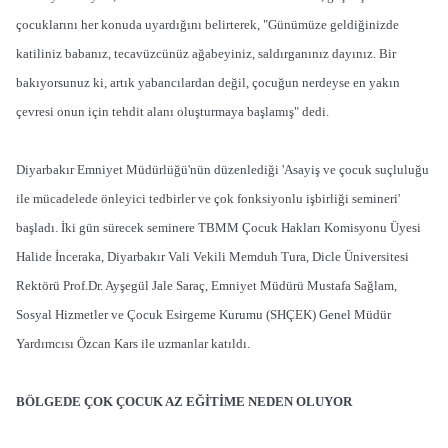
çocuklarını her konuda uyardığını belirterek, "Günümüze geldiğinizde
katiliniz babanız, tecavüzcünüz ağabeyiniz, saldırganınız dayınız. Bir
bakıyorsunuz ki, artık yabancılardan değil, çocuğun nerdeyse en yakın
çevresi onun için tehdit alanı oluşturmaya başlamış" dedi.
Diyarbakır Emniyet Müdürlüğü'nün düzenlediği 'Asayiş ve çocuk suçluluğu
ile mücadelede önleyici tedbirler ve çok fonksiyonlu işbirliği semineri'
başladı. İki gün sürecek seminere TBMM Çocuk Hakları Komisyonu Üyesi
Halide İnceraka, Diyarbakır Vali Vekili Memduh Tura, Dicle Üniversitesi
Rektörü Prof.Dr. Ayşegül Jale Saraç, Emniyet Müdürü Mustafa Sağlam,
Sosyal Hizmetler ve Çocuk Esirgeme Kurumu (SHÇEK) Genel Müdür
Yardımcısı Özcan Kars ile uzmanlar katıldı.
BÖLGEDE ÇOK ÇOCUK AZ EĞİTİME NEDEN OLUYOR