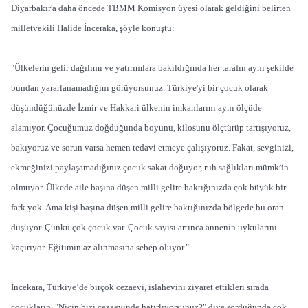
Diyarbakır'a daha öncede TBMM Komisyon üyesi olarak geldiğini belirten
milletvekili Halide İnceraka, şöyle konuştu:
"Ülkelerin gelir dağılımı ve yatırımlara bakıldığında her tarafın aynı şekilde
bundan yararlanamadığını görüyorsunuz. Türkiye'yi bir çocuk olarak
düşündüğünüzde İzmir ve Hakkari ülkenin imkanlarını aynı ölçüde
alamıyor. Çocuğumuz doğduğunda boyunu, kilosunu ölçtürüp tartışıyoruz,
bakıyoruz ve sorun varsa hemen tedavi etmeye çalışıyoruz. Fakat, sevginizi,
ekmeğinizi paylaşamadığınız çocuk sakat doğuyor, ruh sağlıkları mümkün
olmuyor. Ülkede aile başına düşen milli gelire baktığınızda çok büyük bir
fark yok. Ama kişi başına düşen milli gelire baktığınızda bölgede bu oran
düşüyor. Çünkü çok çocuk var. Çocuk sayısı artınca annenin uykularını
kaçırıyor. Eğitimin az alınmasına sebep oluyor."
İncekara, Türkiye’de birçok cezaevi, islahevini ziyaret ettikleri sırada
çocukların, "Niçin bizi cezaevinde hatırlıyorsunuz?" diye sorduğunda çok