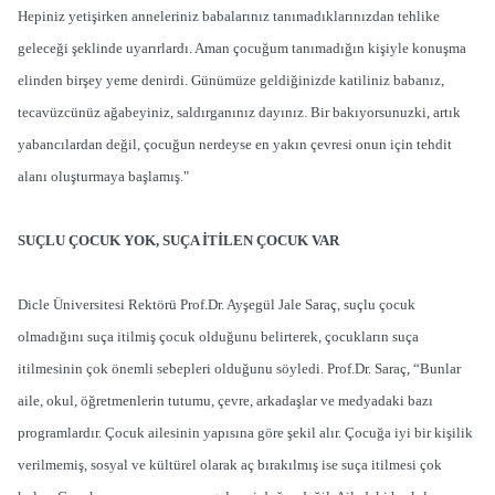
Hepiniz yetişirken anneleriniz babalarınız tanımadıklarınızdan tehlike
geleceği şeklinde uyarırlardı. Aman çocuğum tanımadığın kişiyle konuşma
elinden birşey yeme denirdi. Günümüze geldiğinizde katiliniz babanız,
tecavüzcünüz ağabeyiniz, saldırganınız dayınız. Bir bakıyorsunuzki, artık
yabancılardan değil, çocuğun nerdeyse en yakın çevresi onun için tehdit
alanı oluşturmaya başlamış."
SUÇLU ÇOCUK YOK, SUÇA İTİLEN ÇOCUK VAR
Dicle Üniversitesi Rektörü Prof.Dr. Ayşegül Jale Saraç, suçlu çocuk
olmadığını suça itilmiş çocuk olduğunu belirterek, çocukların suça
itilmesinin çok önemli sebepleri olduğunu söyledi. Prof.Dr. Saraç, “Bunlar
aile, okul, öğretmenlerin tutumu, çevre, arkadaşlar ve medyadaki bazı
programlardır. Çocuk ailesinin yapısına göre şekil alır. Çocuğa iyi bir kişilik
verilmemiş, sosyal ve kültürel olarak aç bırakılmış ise suça itilmesi çok