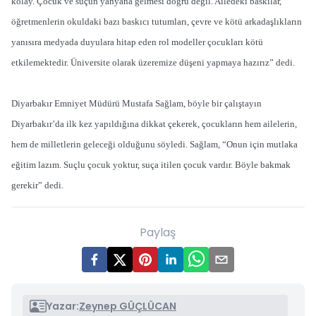
kolay. Çocuk ve suçun yanyana gelmesi doğru değil. Ailedeki baskılar,
öğretmenlerin okuldaki bazı baskıcı tutumları, çevre ve kötü arkadaşlıkların
yanısıra medyada duyulara hitap eden rol modeller çocukları kötü
etkilemektedir. Üniversite olarak üzeremize düşeni yapmaya hazırız” dedi.
Diyarbakır Emniyet Müdürü Mustafa Sağlam, böyle bir çalıştayın
Diyarbakır’da ilk kez yapıldığına dikkat çekerek, çocukların hem ailelerin,
hem de milletlerin geleceği olduğunu söyledi. Sağlam, “Onun için mutlaka
eğitim lazım. Suçlu çocuk yoktur, suça itilen çocuk vardır. Böyle bakmak
gerekir” dedi.
Paylaş
Yazar:
Zeynep GÜÇLÜCAN