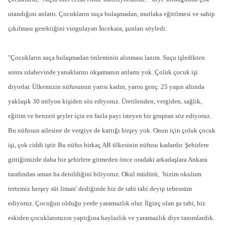
utandığını anlattı. Çocukların suça bulaşmadan, mutlaka eğitilmesi ve sahip
çıkılması gerektiğini vurgulayan İncekara, şunları söyledi:
"Çocukların suça bulaşmadan önleminin alınması lazım. Suçu işledikten
sonra ıslahevinde yanaklarını okşamanın anlamı yok. Çoluk çocuk işi
diyorlar. Ülkemizin nüfusunun yarısı kadın, yarısı genç. 25 yaşın altında
yaklaşık 30 milyon kişiden söz ediyoruz. Üretilenden, vergiden, sağlık,
eğitim ve benzeri şeyler için en fazla payı isteyen bir gruptan söz ediyoruz.
Bu nüfusun ailesine de vergiye de kattığı birşey yok. Onun için çoluk çocuk
işi, çok ciddi iştir. Bu nüfus birkaç AB ülkesinin nüfusu kadardır. Şehirlere
gittiğimizde daha biz şehirlere gitmeden önce oradaki arkadaşlara Ankara
tarafından aman ha denildiğini biliyoruz. Okul müdürü, 'bizim okulum
tertemiz herşey süt liman' dediğinde biz de tabi tabi deyip tebessüm
ediyoruz. Çocuğun olduğu yerde yaramazlık olur. İlginç olan şu tabi, biz
eskiden çocuklarımızın yaptığına haylazlık ve yaramazlık diye tanımlardık.