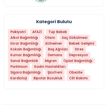
Kategori Bulutu
Psikiyatri
AFAZİ
Tüp Bebek
Alkol Bağımlılığı
Otizm
Saç Dökülmesi
Esrar Bağımlılığı
Alzheimer
Bebek Gelişimi
Kokain Bağımlılığı
Baş Ağrıları
Stres
Kumar Bağımlılığı
Demans
Depresyon
Sanal Bağımlılık
Migren
Opiat Bağımlılığı
Parkinson
Kadın Hastalıkları
Sigara Bağımlılığı
Şizofreni
Obezite
Kardioloji
Bipolar Bozukluk
Cilt Bakımı