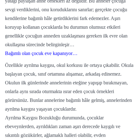
yatağı paylaşan anne örnekleri az değildir. Bu anneler çocuğa
sevgi verdiklerini, onu koruduklarını sanırlar; gerçekte çocuğu
kendilerine bağımlı hâle getirdiklerini fark edemezler. Aşırı
koruyup kollanan çocuklarda bu durumun olumsuz etkileri
genellikle çocuğun anneden uzaklaşması gereken ilk evre olan
okullaşma sürecinde belirginleşir…
Bağımlı olan çocuk eve kapanıyor…
Özellikle ayrılma kaygısı, okul korkusu ile ortaya çıkabilir. Okula
başlayan çocuk, sınıf ortamına alışamaz, arkadaş edinemez.
Okulun ilk günlerinde annelerinin eteğine yapışıp bırakmayan,
onlarla aynı sırada oturmakta ısrar eden çocuk örnekleri
görürsünüz. Bunlar annelerine bağımlı hâle gelmiş, annelerinden
ayrılma kaygısı yaşayan çocuklardır.
Ayrılma Kaygısı Bozukluğu durumunda, çocuklar
ebeveynlerden, ayrıldıkları zaman aşırı derecede kaygılı ve
sıkıntılı gözükürler, ağlamaklı halleri olabilir, evden