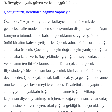
5. Sevgiye dayalı, güven verici, hoşgörülü tutum.
Çocuğunuzu, kendinize bağımlı yapmayın
Özellikle, “ Aşırı koruyucu ve kollayıcı tutum” ülkemizde,
geleneksel aile modelinde en sık başvurulan disiplin şeklidir. Aşırı
koruyucu tutumda anne babalar çocuklarını sevgi ve şefkatle
örülü bir altın kafeste yetiştirirler. Çocuk adına bütün sorumluluğu
anne baba üstlenir. Çocuk için neyin doğru neyin yanlış olduğuna
anne baba karar verir. Saç şeklinden giydiği elbiseye kadar, anne
ve babanın tercihi söz konusudur... Daha çok anne-çocuk
ilişkisinde görülen bu aşırı koruyuculuk kimi zaman ömür boyu
devam eder. Çocuk çatal kaşık kullanacak yaşa geldiği halde anne
onu kendi eliyle beslemeyi tercih eder. Tuvaletini anne yaptırır,
anne giydirir, ayakkabı bağlarını dahi anne bağlar. Mikrop
kapmasın diye kaynatılmış su içiren, sokağa çıkmasına ve arkadaş
edinmesine izin vermeyen, okul çağına geldiği halde çocukla aynı