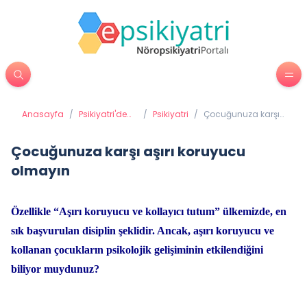
Anasayfa
/
Psikiyatri'de
/
Psikiyatri
/
Çocuğunuza karşı
Tedavi
aşırı koruyucu
Yöntemleri
olmayın
Çocuğunuza karşı aşırı koruyucu
olmayın
Özellikle “Aşırı koruyucu ve kollayıcı tutum” ülkemizde, en
sık başvurulan disiplin şeklidir. Ancak, aşırı koruyucu ve
kollanan çocukların psikolojik gelişiminin etkilendiğini
biliyor muydunuz?