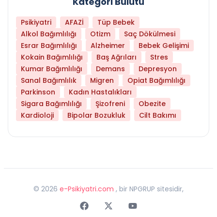
Kategori Bulutu
Psikiyatri
AFAZİ
Tüp Bebek
Alkol Bağımlılığı
Otizm
Saç Dökülmesi
Esrar Bağımlılığı
Alzheimer
Bebek Gelişimi
Kokain Bağımlılığı
Baş Ağrıları
Stres
Kumar Bağımlılığı
Demans
Depresyon
Sanal Bağımlılık
Migren
Opiat Bağımlılığı
Parkinson
Kadın Hastalıkları
Sigara Bağımlılığı
Şizofreni
Obezite
Kardioloji
Bipolar Bozukluk
Cilt Bakımı
©
2026
e-Psikiyatri.com
, bir NPGRUP sitesidir,
Faceebok
Twitter
Youtube