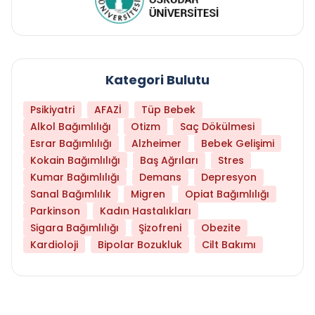
Kategori Bulutu
Psikiyatri
AFAZİ
Tüp Bebek
Alkol Bağımlılığı
Otizm
Saç Dökülmesi
Esrar Bağımlılığı
Alzheimer
Bebek Gelişimi
Kokain Bağımlılığı
Baş Ağrıları
Stres
Kumar Bağımlılığı
Demans
Depresyon
Sanal Bağımlılık
Migren
Opiat Bağımlılığı
Parkinson
Kadın Hastalıkları
Sigara Bağımlılığı
Şizofreni
Obezite
Kardioloji
Bipolar Bozukluk
Cilt Bakımı