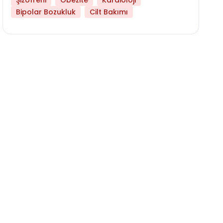
Şizofreni
Obezite
Kardioloji
Bipolar Bozukluk
Cilt Bakımı
Daha Az Protein Tüketmek Yaşlanmayı Yava