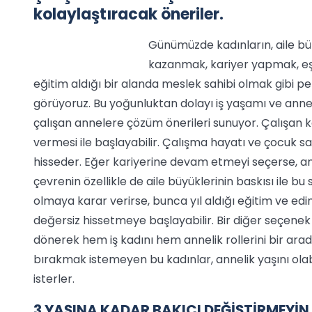
kolaylaştıracak öneriler.
Günümüzde kadınların, aile bü
kazanmak, kariyer yapmak, eşi
eğitim aldığı bir alanda meslek sahibi olmak gibi pek
görüyoruz. Bu yoğunluktan dolayı iş yaşamı ve annel
çalışan annelere çözüm önerileri sunuyor. Çalışan 
vermesi ile başlayabilir. Çalışma hayatı ve çocuk 
hisseder. Eğer kariyerine devam etmeyi seçerse, a
çevrenin özellikle de aile büyüklerinin baskısı ile bu
olmaya karar verirse, bunca yıl aldığı eğitim ve edi
değersiz hissetmeye başlayabilir. Bir diğer seçenek 
dönerek hem iş kadını hem annelik rollerini bir ar
bırakmak istemeyen bu kadınlar, annelik yaşını olabi
isterler.
3 YAŞINA KADAR BAKICI DEĞİŞTİRMEYİN