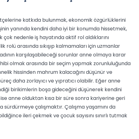
tçelerine katkıda bulunmak, ekonomik özgürlüklerini
nin yanında kendini daha iyi bir konumda hissetmek,
 çok nedenle iş hayatında aktif rol aldıklarını
ik rolü arasında sıkışıp kalmamaları için uzmanlar
kadının karşılaşabileceği sorunlar anne olmaya karar
sahibi olmak arasında bir seçim yapmak zorunluluğunda
nnelik hissinden mahrum kalacağını düşünür ve
 süreç daha zorlayıcı ve yıpratıcı olabilir. Eğer anne
ndiği birikimlerin boşa gideceğini düşünerek kendini
ise anne olduktan kısa bir süre sonra kariyerine geri
ada sürdürmeye çalışmaktır. Çalışma yaşamını da
ldiğince ileri çekmek ve çocuk sayısını sınırlı tutmak