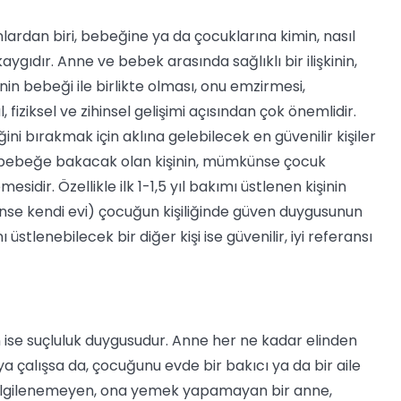
ardan biri, bebeğine ya da çocuklarına kimin, nasıl
ygıdır. Anne ve bebek arasında sağlıklı bir ilişkinin,
enin bebeği ile birlikte olması, onu emzirmesi,
fiziksel ve zihinsel gelişimi açısından çok önemlidir.
ni bırakmak için aklına gelebilecek en güvenilir kişiler
 bebeğe bakacak olan kişinin, mümkünse çocuk
dir. Özellikle ilk 1-1,5 yıl bakımı üstlenen kişinin
nse kendi evi) çocuğun kişiliğinde güven duygusunun
tlenebilecek bir diğer kişi ise güvenilir, iyi referansı
un ise suçluluk duygusudur. Anne her ne kadar elinden
a çalışsa da, çocuğunu evde bir bakıcı ya da bir aile
e ilgilenemeyen, ona yemek yapamayan bir anne,