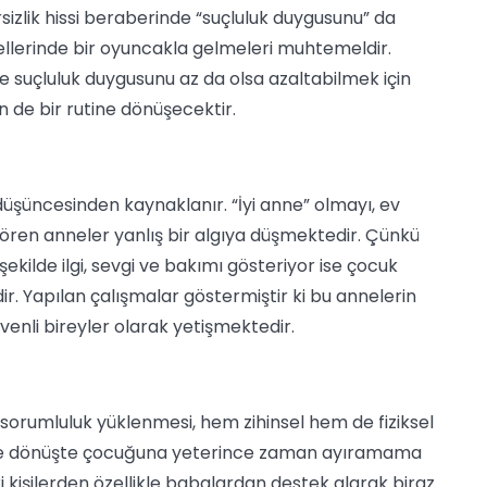
sizlik hissi beraberinde “suçluluk duygusunu” da
ellerinde bir oyuncakla gelmeleri muhtemeldir.
e suçluluk duygusunu az da olsa azaltabilmek için
n de bir rutine dönüşecektir.
” düşüncesinden kaynaklanır. “İyi anne” olmayı, ev
 gören anneler yanlış bir algıya düşmektedir. Çünkü
ekilde ilgi, sevgi ve bakımı gösteriyor ise çocuk
ir. Yapılan çalışmalar göstermiştir ki bu annelerin
venli bireyler olarak yetişmektedir.
ı sorumluluk yüklenmesi, hem zihinsel hem de fiziksel
eve dönüşte çocuğuna yeterince zaman ayıramama
ki kişilerden özellikle babalardan destek alarak biraz