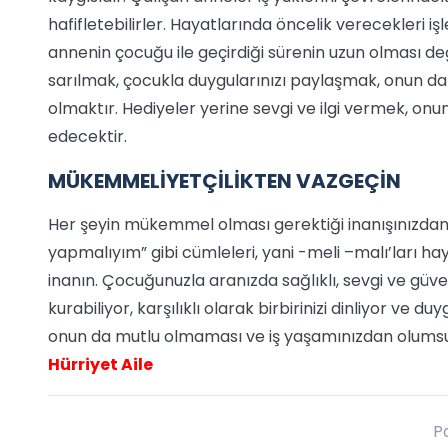
hafifletebilirler. Hayatlarında öncelik verecekleri iş
annenin çocuğu ile geçirdiği sürenin uzun olması de
sarılmak, çocukla duygularınızı paylaşmak, onun da
olmaktır. Hediyeler yerine sevgi ve ilgi vermek, on
edecektir.
MÜKEMMELİYETÇİLİKTEN VAZGEÇİN
Her şeyin mükemmel olması gerektiği inanışınızdan 
yapmalıyım” gibi cümleleri, yani -meli –malı’ları hay
inanın. Çocuğunuzla aranızda sağlıklı, sevgi ve güvene 
kurabiliyor, karşılıklı olarak birbirinizi dinliyor ve d
onun da mutlu olmaması ve iş yaşamınızdan olumsuz
Hürriyet Aile
P