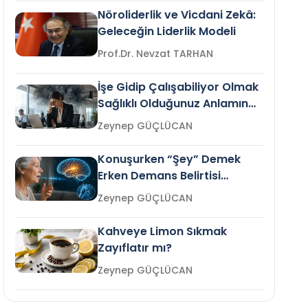
Nöroliderlik ve Vicdani Zekâ:
Geleceğin Liderlik Modeli
Prof.Dr. Nevzat TARHAN
İşe Gidip Çalışabiliyor Olmak
Sağlıklı Olduğunuz Anlamına
Gelir mi?
Zeynep GÜÇLÜCAN
Konuşurken “Şey” Demek
Erken Demans Belirtisi
Olabilir mi?
Zeynep GÜÇLÜCAN
Kahveye Limon Sıkmak
Zayıflatır mı?
Zeynep GÜÇLÜCAN