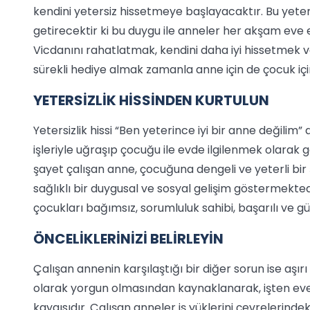
kendini yetersiz hissetmeye başlayacaktır. Bu yeter
getirecektir ki bu duygu ile anneler her akşam eve 
Vicdanını rahatlatmak, kendini daha iyi hissetmek v
sürekli hediye almak zamanla anne için de çocuk içi
YETERSİZLİK HİSSİNDEN KURTULUN
Yetersizlik hissi “Ben yeterince iyi bir anne değilim
işleriyle uğraşıp çocuğu ile evde ilgilenmek olarak
şayet çalışan anne, çocuğuna dengeli ve yeterli bir ş
sağlıklı bir duygusal ve sosyal gelişim göstermekted
çocukları bağımsız, sorumluluk sahibi, başarılı ve gü
ÖNCELİKLERİNİZİ BELİRLEYİN
Çalışan annenin karşılaştığı bir diğer sorun ise aşır
olarak yorgun olmasından kaynaklanarak, işten 
kaygısıdır. Çalışan anneler iş yüklerini çevrelerinde