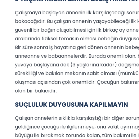
Çalışmaya başlayan annenin ilk karşılaşacağı sorunl
bakacağıdır. Bu çalışan annenin yaşayabileceği ilk ka
güvenli bir bağın oluşabilmesi için ilk birkaç ay ann
aralarında fiziksel temasın olması bebeğin duygusal, 
Bir süre sonra iş hayatına geri dönen annenin bebeği
anneanne ve babaannelerdir. Burada önemli olan,
yuvaya başlayana dek (3 yaşlarına kadar) değişmemesi
sürekliliği ve bakılan mekanın sabit olması (mümkü
oluşması açısından çok önemlidir. Çocuğun bakımını üs
olan bir bakıcıdır.
SUÇLULUK DUYGUSUNA KAPILMAYIN
Çalışan annelerin sıklıkla karşılaştığı bir diğer sor
geldiğince çocuğu ile ilgilenmeye, ona vakit ayırmay
büyüğü ile bırakmak zorunda kalan, tüm bakımı il