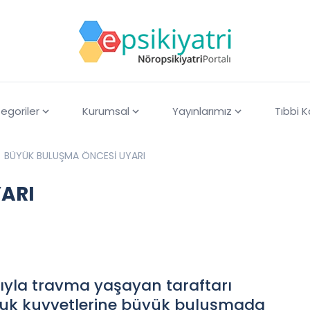
egoriler
Kurumsal
Yayınlarımız
Tıbbi 
BÜYÜK BULUŞMA ÖNCESİ UYARI
ARI
arıyla travma yaşayan taraftarı
lluk kuvvetlerine büyük buluşmada