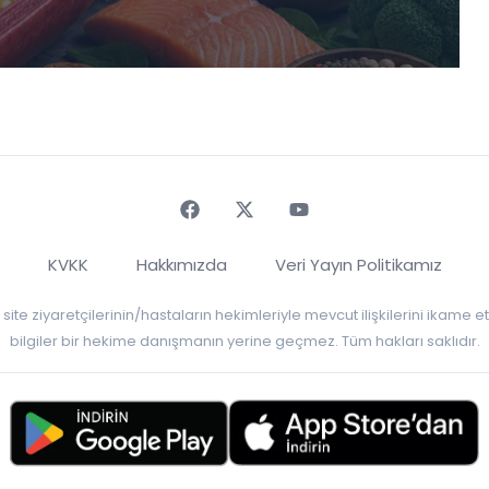
Faceebok
Twitter
Youtube
KVKK
Hakkımızda
Veri Yayın Politikamız
r, site ziyaretçilerinin/hastaların hekimleriyle mevcut ilişkilerini ikame
bilgiler bir hekime danışmanın yerine geçmez. Tüm hakları saklıdır.