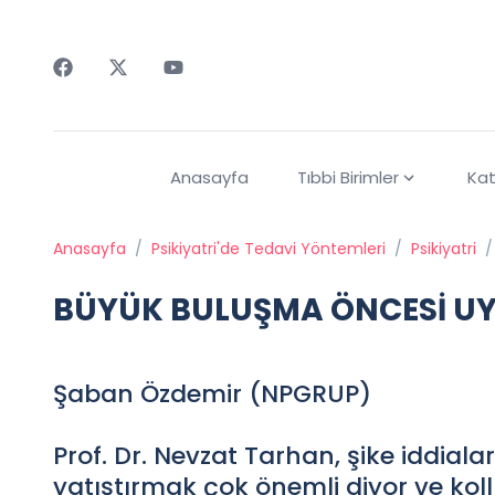
Faceebok
Twitter
Youtube
Anasayfa
Tıbbi Birimler
Kat
Anasayfa
/
Psikiyatri'de Tedavi Yöntemleri
/
Psikiyatri
/
BÜYÜK BULUŞMA ÖNCESİ UY
Şaban Özdemir (NPGRUP)
Prof. Dr. Nevzat Tarhan, şike iddial
yatıştırmak çok önemli diyor ve ko