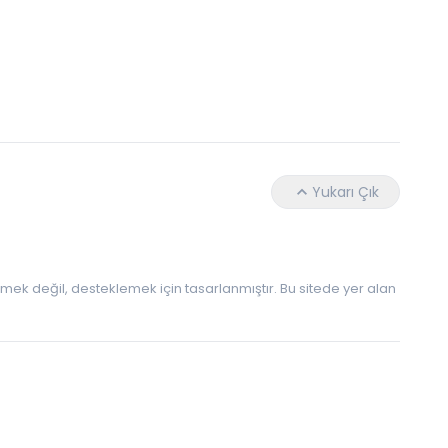
Daha Az Protein Tüketmek Yaşlanmayı Yava
Yukarı Çık
 etmek değil, desteklemek için tasarlanmıştır. Bu sitede yer alan