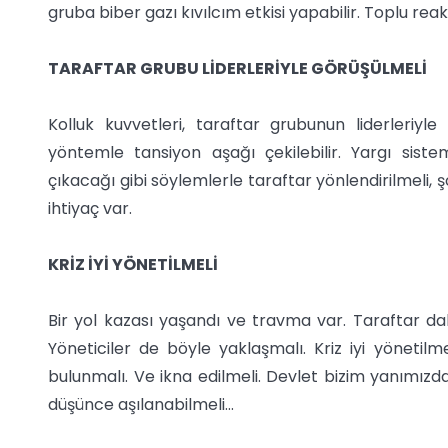
gruba biber gazı kıvılcım etkisi yapabilir. Toplu re
TARAFTAR GRUBU LİDERLERİYLE GÖRÜŞÜLMELİ
Kolluk kuvvetleri, taraftar grubunun liderleriyl
yöntemle tansiyon aşağı çekilebilir. Yargı siste
çıkacağı gibi söylemlerle taraftar yönlendirilmeli, ş
ihtiyaç var.
KRİZ İYİ YÖNETİLMELİ
Bir yol kazası yaşandı ve travma var. Taraftar dah
Yöneticiler de böyle yaklaşmalı. Kriz iyi yönetilme
bulunmalı. Ve ikna edilmeli. Devlet bizim yanımızd
düşünce aşılanabilmeli…