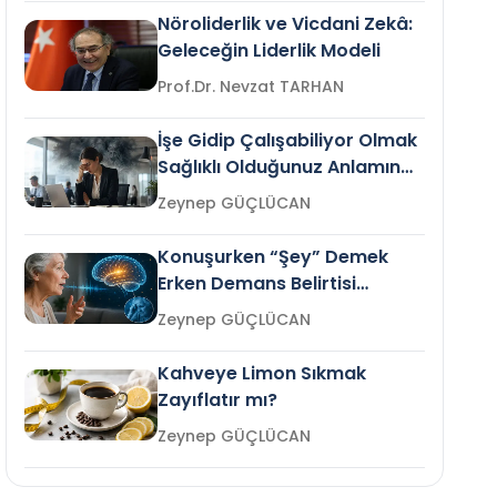
Nöroliderlik ve Vicdani Zekâ:
Geleceğin Liderlik Modeli
Prof.Dr. Nevzat TARHAN
İşe Gidip Çalışabiliyor Olmak
Sağlıklı Olduğunuz Anlamına
Gelir mi?
Zeynep GÜÇLÜCAN
Konuşurken “Şey” Demek
Erken Demans Belirtisi
Olabilir mi?
Zeynep GÜÇLÜCAN
Kahveye Limon Sıkmak
Zayıflatır mı?
Zeynep GÜÇLÜCAN