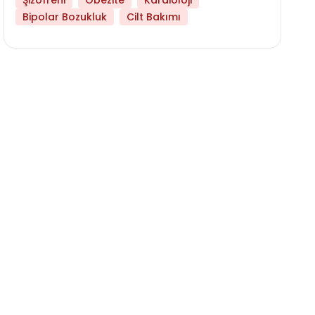
Şizofreni
Obezite
Kardioloji
Bipolar Bozukluk
Cilt Bakımı