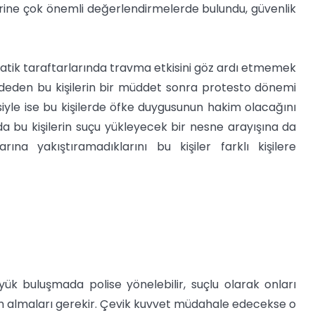
zerine çok önemli değerlendirmelerde bulundu, güvenlik
tik taraftarlarında travma etkisini göz ardı etmemek
ddeden bu kişilerin bir müddet sonra protesto dönemi
iyle ise bu kişilerde öfke duygusunun hakim olacağını
da bu kişilerin suçu yükleyecek bir nesne arayışına da
rına yakıştıramadıklarını bu kişiler farklı kişilere
yük buluşmada polise yönelebilir, suçlu olarak onları
tim almaları gerekir. Çevik kuvvet müdahale edecekse o