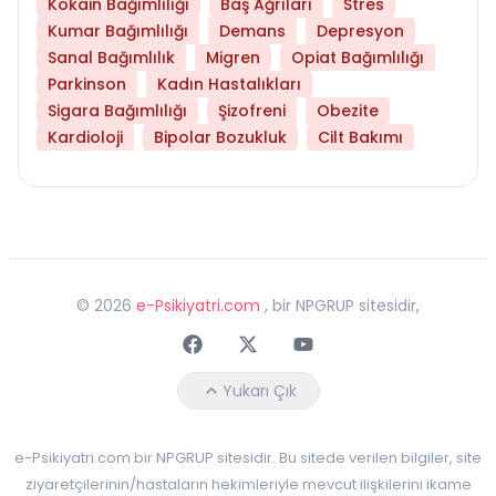
Kokain Bağımlılığı
Baş Ağrıları
Stres
Kumar Bağımlılığı
Demans
Depresyon
Sanal Bağımlılık
Migren
Opiat Bağımlılığı
Parkinson
Kadın Hastalıkları
Sigara Bağımlılığı
Şizofreni
Obezite
Kardioloji
Bipolar Bozukluk
Cilt Bakımı
©
2026
e-Psikiyatri.com
, bir NPGRUP sitesidir,
Faceebok
Twitter
Youtube
Yukarı Çık
e-Psikiyatri.com bir NPGRUP sitesidir. Bu sitede verilen bilgiler, site
ziyaretçilerinin/hastaların hekimleriyle mevcut ilişkilerini ikame