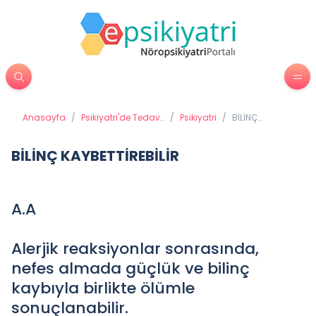
Anasayfa
/
Psikiyatri'de Tedavi
/
Psikiyatri
/
BİLİNÇ
Yöntemleri
KAYBETTİREBİLİR
BİLİNÇ KAYBETTİREBİLİR
A.A
Alerjik reaksiyonlar sonrasında,
nefes almada güçlük ve bilinç
kaybıyla birlikte ölümle
sonuçlanabilir.