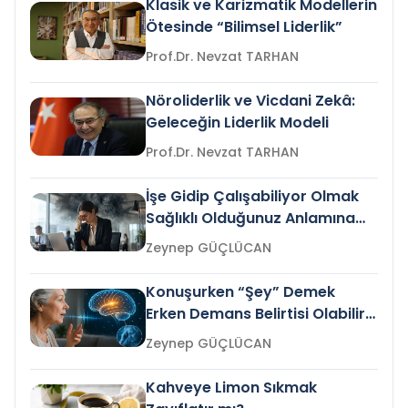
Klasik ve Karizmatik Modellerin
Ötesinde “Bilimsel Liderlik”
Prof.Dr. Nevzat TARHAN
Nöroliderlik ve Vicdani Zekâ:
Geleceğin Liderlik Modeli
Prof.Dr. Nevzat TARHAN
İşe Gidip Çalışabiliyor Olmak
Sağlıklı Olduğunuz Anlamına
Gelir mi?
Zeynep GÜÇLÜCAN
Konuşurken “Şey” Demek
Erken Demans Belirtisi Olabilir
mi?
Zeynep GÜÇLÜCAN
Kahveye Limon Sıkmak