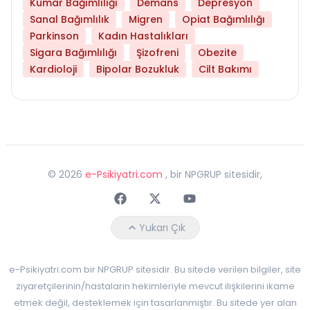
Kumar Bağımlılığı
Demans
Depresyon
Sanal Bağımlılık
Migren
Opiat Bağımlılığı
Parkinson
Kadın Hastalıkları
Sigara Bağımlılığı
Şizofreni
Obezite
Kardioloji
Bipolar Bozukluk
Cilt Bakımı
©
2026
e-Psikiyatri.com
, bir NPGRUP sitesidir,
Faceebok
Twitter
Youtube
Yukarı Çık
e-Psikiyatri.com bir NPGRUP sitesidir. Bu sitede verilen bilgiler, site
ziyaretçilerinin/hastaların hekimleriyle mevcut ilişkilerini ikame
etmek değil, desteklemek için tasarlanmıştır. Bu sitede yer alan