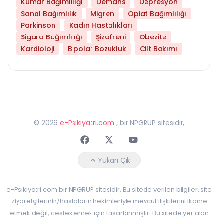
Kumar Bağımlılığı
Demans
Depresyon
Sanal Bağımlılık
Migren
Opiat Bağımlılığı
Parkinson
Kadın Hastalıkları
Sigara Bağımlılığı
Şizofreni
Obezite
Kardioloji
Bipolar Bozukluk
Cilt Bakımı
©
2026
e-Psikiyatri.com
, bir NPGRUP sitesidir,
Faceebok
Twitter
Youtube
Yukarı Çık
e-Psikiyatri.com bir NPGRUP sitesidir. Bu sitede verilen bilgiler, site
ziyaretçilerinin/hastaların hekimleriyle mevcut ilişkilerini ikame
etmek değil, desteklemek için tasarlanmıştır. Bu sitede yer alan