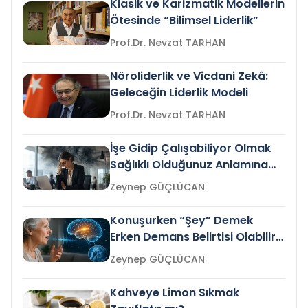
Klasik ve Karizmatik Modellerin
Ötesinde “Bilimsel Liderlik”
Prof.Dr. Nevzat TARHAN
Nöroliderlik ve Vicdani Zekâ:
Geleceğin Liderlik Modeli
Prof.Dr. Nevzat TARHAN
İşe Gidip Çalışabiliyor Olmak
Sağlıklı Olduğunuz Anlamına
Gelir mi?
Zeynep GÜÇLÜCAN
Konuşurken “Şey” Demek
Erken Demans Belirtisi Olabilir
mi?
Zeynep GÜÇLÜCAN
Kahveye Limon Sıkmak