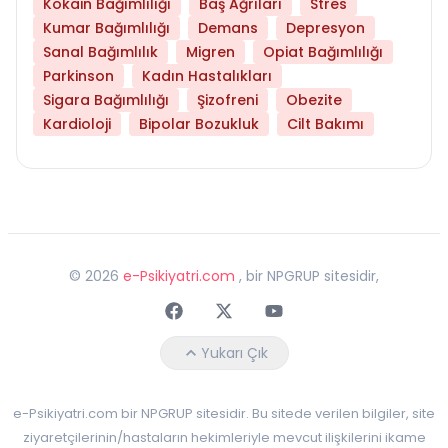
Kokain Bağımlılığı
Baş Ağrıları
Stres
Kumar Bağımlılığı
Demans
Depresyon
Sanal Bağımlılık
Migren
Opiat Bağımlılığı
Parkinson
Kadın Hastalıkları
Sigara Bağımlılığı
Şizofreni
Obezite
Kardioloji
Bipolar Bozukluk
Cilt Bakımı
©
2026
e-Psikiyatri.com
, bir NPGRUP sitesidir,
Faceebok
Twitter
Youtube
Yukarı Çık
e-Psikiyatri.com bir NPGRUP sitesidir. Bu sitede verilen bilgiler, site
ziyaretçilerinin/hastaların hekimleriyle mevcut ilişkilerini ikame