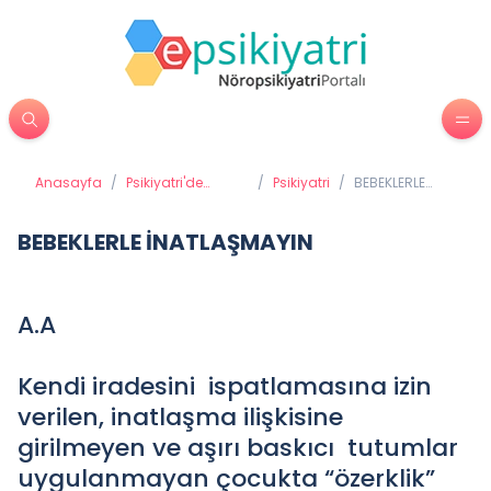
Anasayfa
/
Psikiyatri'de
/
Psikiyatri
/
BEBEKLERLE
Tedavi Yöntemleri
İNATLAŞMAYIN
BEBEKLERLE İNATLAŞMAYIN
A.A
Kendi iradesini ispatlamasına izin
verilen, inatlaşma ilişkisine
girilmeyen ve aşırı baskıcı tutumlar
uygulanmayan çocukta “özerklik”