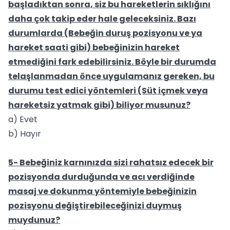
başladıktan sonra, siz bu hareketlerin sıklığını
daha çok takip eder hale geleceksiniz. Bazı
durumlarda (Bebeğin duruş pozisyonu ve ya
hareket saati gibi) bebeğinizin hareket
etmediğini fark edebilirsiniz. Böyle bir durumda
telaşlanmadan önce uygulamanız gereken, bu
durumu test edici yöntemleri (Süt içmek veya
hareketsiz yatmak gibi) biliyor musunuz?
a) Evet
b) Hayır
5- Bebeğiniz karnınızda sizi rahatsız edecek bir
pozisyonda durduğunda ve acı verdiğinde
masaj ve dokunma yöntemiyle bebeğinizin
pozisyonu değiştirebileceğinizi duymuş
muydunuz?