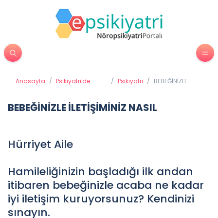
Anasayfa
/
Psikiyatri'de
/
Psikiyatri
/
BEBEĞİNİZLE
Tedavi
İLETİŞİMİNİZ
Yöntemleri
NASIL
BEBEĞİNİZLE İLETİŞİMİNİZ NASIL
Hürriyet Aile
Hamileliğinizin başladığı ilk andan
itibaren bebeğinizle acaba ne kadar
iyi iletişim kuruyorsunuz? Kendinizi
sınayın.