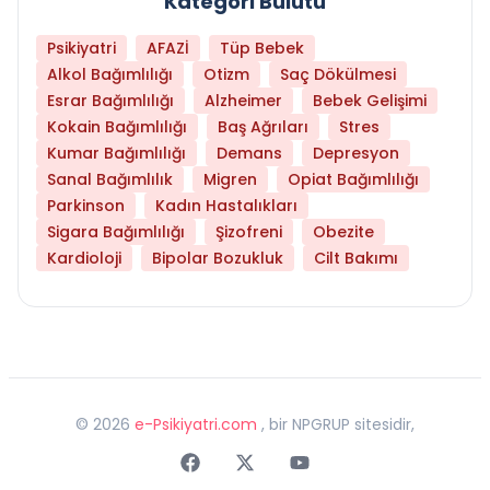
Kategori Bulutu
Psikiyatri
AFAZİ
Tüp Bebek
Alkol Bağımlılığı
Otizm
Saç Dökülmesi
Esrar Bağımlılığı
Alzheimer
Bebek Gelişimi
Kokain Bağımlılığı
Baş Ağrıları
Stres
Kumar Bağımlılığı
Demans
Depresyon
Sanal Bağımlılık
Migren
Opiat Bağımlılığı
Parkinson
Kadın Hastalıkları
Sigara Bağımlılığı
Şizofreni
Obezite
Kardioloji
Bipolar Bozukluk
Cilt Bakımı
©
2026
e-Psikiyatri.com
, bir NPGRUP sitesidir,
Faceebok
Twitter
Youtube