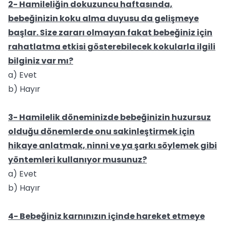
2- Hamileliğin dokuzuncu haftasında,
bebeğinizin koku alma duyusu da gelişmeye
başlar. Size zararı olmayan fakat bebeğiniz için
rahatlatma etkisi gösterebilecek kokularla ilgili
bilginiz var mı?
a) Evet
b) Hayır
3- Hamilelik döneminizde bebeğinizin huzursuz
olduğu dönemlerde onu sakinleştirmek için
hikaye anlatmak, ninni ve ya şarkı söylemek gibi
yöntemleri kullanıyor musunuz?
a) Evet
b) Hayır
4- Bebeğiniz karnınızın içinde hareket etmeye