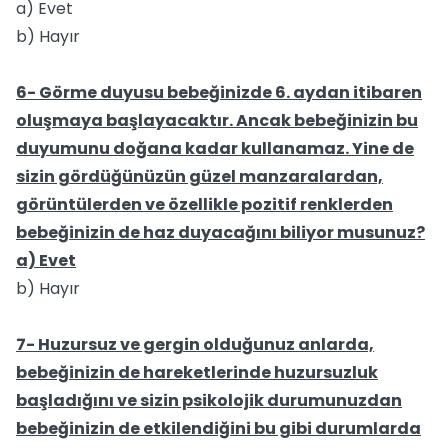
a) Evet
b) Hayır
6- Görme duyusu bebeğinizde 6. aydan itibaren
oluşmaya başlayacaktır. Ancak bebeğinizin bu
duyumunu doğana kadar kullanamaz. Yine de
sizin gördüğünüzün güzel manzaralardan,
görüntülerden ve özellikle pozitif renklerden
bebeğinizin de haz duyacağını biliyor musunuz?
a) Evet
b) Hayır
7- Huzursuz ve gergin olduğunuz anlarda,
bebeğinizin de hareketlerinde huzursuzluk
başladığını ve sizin psikolojik durumunuzdan
bebeğinizin de etkilendiğini bu gibi durumlarda