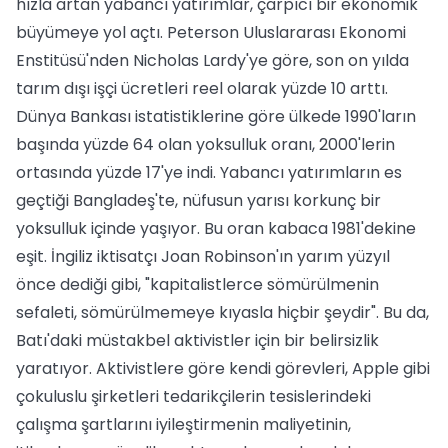
hızla artan yabancı yatırımlar, çarpıcı bir ekonomik
büyümeye yol açtı. Peterson Uluslararası Ekonomi
Enstitüsü'nden Nicholas Lardy'ye göre, son on yılda
tarım dışı işçi ücretleri reel olarak yüzde 10 arttı.
Dünya Bankası istatistiklerine göre ülkede 1990'ların
başında yüzde 64 olan yoksulluk oranı, 2000'lerin
ortasında yüzde 17'ye indi. Yabancı yatırımların es
geçtiği Bangladeş'te, nüfusun yarısı korkunç bir
yoksulluk içinde yaşıyor. Bu oran kabaca 1981'dekine
eşit. İngiliz iktisatçı Joan Robinson'ın yarım yüzyıl
önce dediği gibi, "kapitalistlerce sömürülmenin
sefaleti, sömürülmemeye kıyasla hiçbir şeydir". Bu da,
Batı'daki müstakbel aktivistler için bir belirsizlik
yaratıyor. Aktivistlere göre kendi görevleri, Apple gibi
çokuluslu şirketleri tedarikçilerin tesislerindeki
çalışma şartlarını iyileştirmenin maliyetinin,