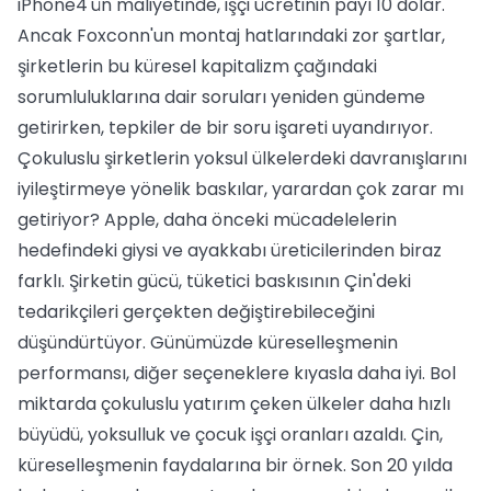
iPhone4'ün maliyetinde, işçi ücretinin payı 10 dolar.
Ancak Foxconn'un montaj hatlarındaki zor şartlar,
şirketlerin bu küresel kapitalizm çağındaki
sorumluluklarına dair soruları yeniden gündeme
getirirken, tepkiler de bir soru işareti uyandırıyor.
Çokuluslu şirketlerin yoksul ülkelerdeki davranışlarını
iyileştirmeye yönelik baskılar, yarardan çok zarar mı
getiriyor? Apple, daha önceki mücadelelerin
hedefindeki giysi ve ayakkabı üreticilerinden biraz
farklı. Şirketin gücü, tüketici baskısının Çin'deki
tedarikçileri gerçekten değiştirebileceğini
düşündürtüyor. Günümüzde küreselleşmenin
performansı, diğer seçeneklere kıyasla daha iyi. Bol
miktarda çokuluslu yatırım çeken ülkeler daha hızlı
büyüdü, yoksulluk ve çocuk işçi oranları azaldı. Çin,
küreselleşmenin faydalarına bir örnek. Son 20 yılda