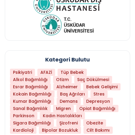
Kategori Bulutu
Psikiyatri
AFAZİ
Tüp Bebek
Alkol Bağımlılığı
Otizm
Saç Dökülmesi
Esrar Bağımlılığı
Alzheimer
Bebek Gelişimi
Kokain Bağımlılığı
Baş Ağrıları
Stres
Kumar Bağımlılığı
Demans
Depresyon
Sanal Bağımlılık
Migren
Opiat Bağımlılığı
Parkinson
Kadın Hastalıkları
Sigara Bağımlılığı
Şizofreni
Obezite
Kardioloji
Bipolar Bozukluk
Cilt Bakımı