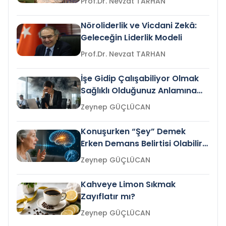
Prof.Dr. Nevzat TARHAN
Nöroliderlik ve Vicdani Zekâ:
Geleceğin Liderlik Modeli
Prof.Dr. Nevzat TARHAN
İşe Gidip Çalışabiliyor Olmak
Sağlıklı Olduğunuz Anlamına
Gelir mi?
Zeynep GÜÇLÜCAN
Konuşurken “Şey” Demek
Erken Demans Belirtisi Olabilir
mi?
Zeynep GÜÇLÜCAN
Kahveye Limon Sıkmak
Zayıflatır mı?
Zeynep GÜÇLÜCAN