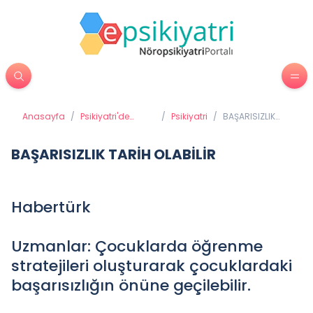
Anasayfa
/
Psikiyatri'de
/
Psikiyatri
/
BAŞARISIZLIK
Tedavi
TARİH OLABİLİR
Yöntemleri
BAŞARISIZLIK TARİH OLABİLİR
Habertürk
Uzmanlar: Çocuklarda öğrenme
stratejileri oluşturarak çocuklardaki
başarısızlığın önüne geçilebilir.