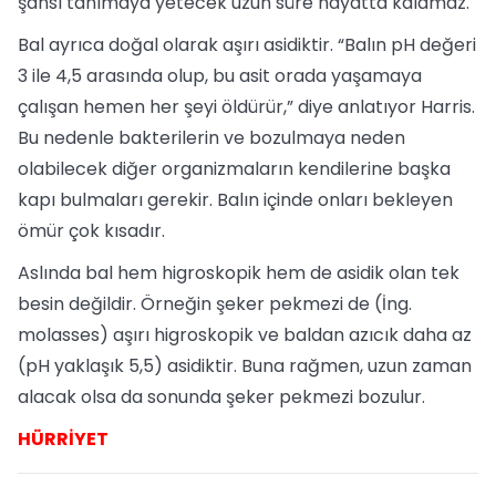
şansı tanımaya yetecek uzun süre hayatta kalamaz.
Bal ayrıca doğal olarak aşırı asidiktir. “Balın pH değeri
3 ile 4,5 arasında olup, bu asit orada yaşamaya
çalışan hemen her şeyi öldürür,” diye anlatıyor Harris.
Bu nedenle bakterilerin ve bozulmaya neden
olabilecek diğer organizmaların kendilerine başka
kapı bulmaları gerekir. Balın içinde onları bekleyen
ömür çok kısadır.
Aslında bal hem higroskopik hem de asidik olan tek
besin değildir. Örneğin şeker pekmezi de (İng.
molasses) aşırı higroskopik ve baldan azıcık daha az
(pH yaklaşık 5,5) asidiktir. Buna rağmen, uzun zaman
alacak olsa da sonunda şeker pekmezi bozulur.
HÜRRİYET