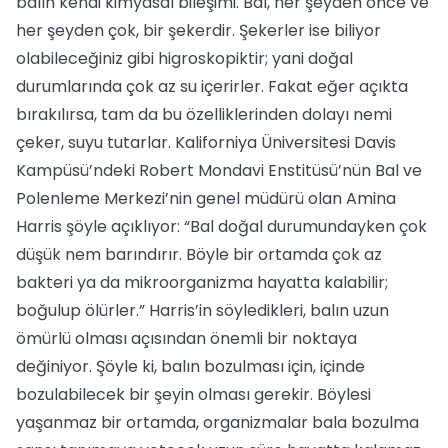
balın kendi kimyasal bileşimi. Bal, her şeyden önce ve
her şeyden çok, bir şekerdir. Şekerler ise biliyor
olabileceğiniz gibi higroskopiktir; yani doğal
durumlarında çok az su içerirler. Fakat eğer açıkta
bırakılırsa, tam da bu özelliklerinden dolayı nemi
çeker, suyu tutarlar. Kaliforniya Üniversitesi Davis
Kampüsü’ndeki Robert Mondavi Enstitüsü’nün Bal ve
Polenleme Merkezi’nin genel müdürü olan Amina
Harris şöyle açıklıyor: “Bal doğal durumundayken çok
düşük nem barındırır. Böyle bir ortamda çok az
bakteri ya da mikroorganizma hayatta kalabilir;
boğulup ölürler.” Harris’in söyledikleri, balın uzun
ömürlü olması açısından önemli bir noktaya
değiniyor. Şöyle ki, balın bozulması için, içinde
bozulabilecek bir şeyin olması gerekir. Böylesi
yaşanmaz bir ortamda, organizmalar bala bozulma