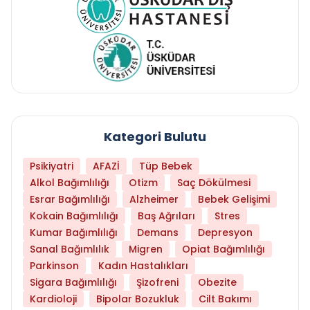
Kategori Bulutu
Psikiyatri
AFAZİ
Tüp Bebek
Alkol Bağımlılığı
Otizm
Saç Dökülmesi
Esrar Bağımlılığı
Alzheimer
Bebek Gelişimi
Kokain Bağımlılığı
Baş Ağrıları
Stres
Kumar Bağımlılığı
Demans
Depresyon
Sanal Bağımlılık
Migren
Opiat Bağımlılığı
Parkinson
Kadın Hastalıkları
Sigara Bağımlılığı
Şizofreni
Obezite
Kardioloji
Bipolar Bozukluk
Cilt Bakımı