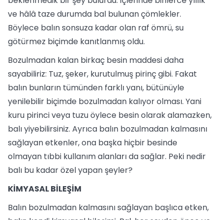
beklenmedik bir şey bulurdu: İçlerinde binlerce yıllık
ve hâlâ taze durumda bal bulunan çömlekler.
Böylece balın sonsuza kadar olan raf ömrü, su
götürmez biçimde kanıtlanmış oldu.
Bozulmadan kalan birkaç besin maddesi daha
sayabiliriz: Tuz, şeker, kurutulmuş pirinç gibi. Fakat
balın bunların tümünden farklı yanı, bütünüyle
yenilebilir biçimde bozulmadan kalıyor olması. Yani
kuru pirinci veya tuzu öylece besin olarak alamazken,
balı yiyebilirsiniz. Ayrıca balın bozulmadan kalmasını
sağlayan etkenler, ona başka hiçbir besinde
olmayan tıbbi kullanım alanları da sağlar. Peki nedir
balı bu kadar özel yapan şeyler?
KİMYASAL BİLEŞİM
Balın bozulmadan kalmasını sağlayan başlıca etken,