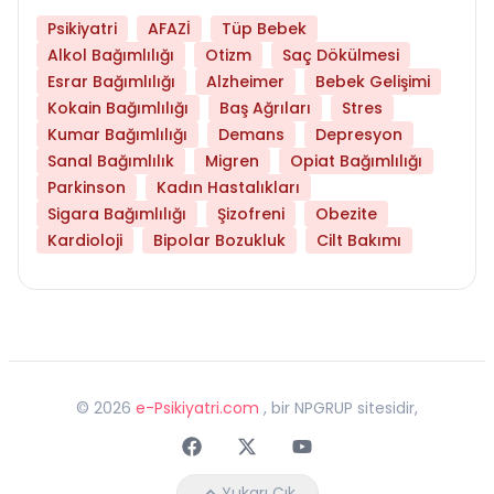
Psikiyatri
AFAZİ
Tüp Bebek
Alkol Bağımlılığı
Otizm
Saç Dökülmesi
Esrar Bağımlılığı
Alzheimer
Bebek Gelişimi
Kokain Bağımlılığı
Baş Ağrıları
Stres
Kumar Bağımlılığı
Demans
Depresyon
Sanal Bağımlılık
Migren
Opiat Bağımlılığı
Parkinson
Kadın Hastalıkları
Sigara Bağımlılığı
Şizofreni
Obezite
Kardioloji
Bipolar Bozukluk
Cilt Bakımı
©
2026
e-Psikiyatri.com
, bir NPGRUP sitesidir,
Faceebok
Twitter
Youtube
Yukarı Çık