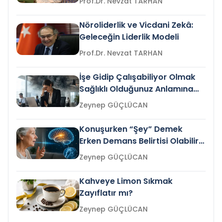
Prof.Dr. Nevzat TARHAN
Nöroliderlik ve Vicdani Zekâ:
Geleceğin Liderlik Modeli
Prof.Dr. Nevzat TARHAN
İşe Gidip Çalışabiliyor Olmak
Sağlıklı Olduğunuz Anlamına
Gelir mi?
Zeynep GÜÇLÜCAN
Konuşurken “Şey” Demek
Erken Demans Belirtisi Olabilir
mi?
Zeynep GÜÇLÜCAN
Kahveye Limon Sıkmak
Zayıflatır mı?
Zeynep GÜÇLÜCAN