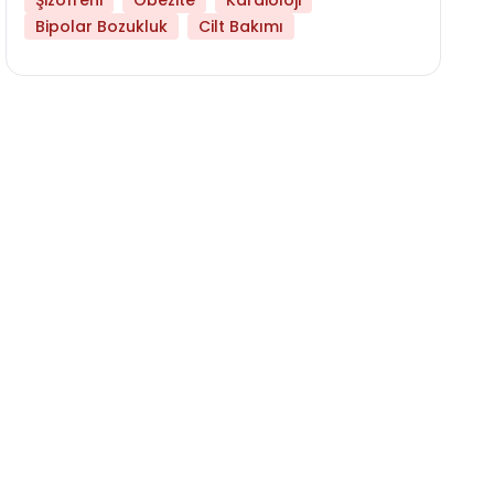
Şizofreni
Obezite
Kardioloji
Bipolar Bozukluk
Cilt Bakımı