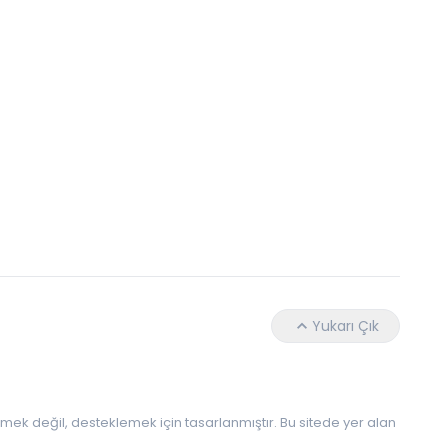
Daha Az Protein Tüketmek Yaşlanmayı Yava
Yukarı Çık
 etmek değil, desteklemek için tasarlanmıştır. Bu sitede yer alan