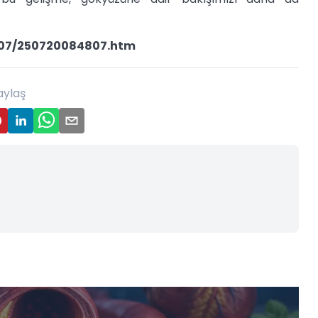
5/07/250720084807.htm
aylaş