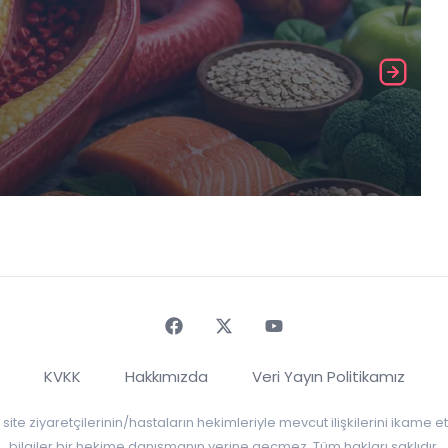
Faceebok
Twitter
Youtube
KVKK
Hakkımızda
Veri Yayın Politikamız
r, site ziyaretçilerinin/hastaların hekimleriyle mevcut ilişkilerini ikame
bilgiler bir hekime danışmanın yerine geçmez. Tüm hakları saklıdır.