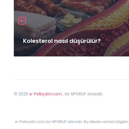
Kolesterol nasıl düşürülür?
©
2026
e-Psikiyatri.com
, bir NPGRUP sitesidir,
e-Psikiyatri.com bir NPGRUP sitesidir. Bu sitede verilen bilgile