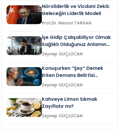
Nöroliderlik ve Vicdani Zekâ:
Geleceğin Liderlik Modeli
Prof.Dr. Nevzat TARHAN
İşe Gidip Çalışabiliyor Olmak
Sağlıklı Olduğunuz Anlamına
Gelir mi?
Zeynep GÜÇLÜCAN
Konuşurken “Şey” Demek
Erken Demans Belirtisi
Olabilir mi?
Zeynep GÜÇLÜCAN
Kahveye Limon Sıkmak
Zayıflatır mı?
Zeynep GÜÇLÜCAN