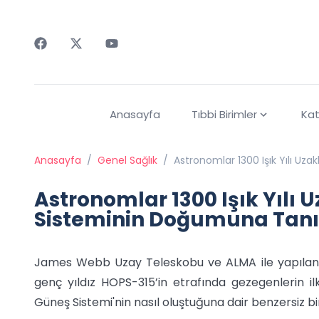
Faceebok
Twitter
Youtube
Anasayfa
Tıbbi Birimler
Kat
Anasayfa
/
Genel Sağlık
/
Astronomlar 1300 Işık Yılı Uz
Astronomlar 1300 Işık Yılı 
Sisteminin Doğumuna Tanı
James Webb Uzay Teleskobu ve ALMA ile yapılan gö
genç yıldız HOPS-315’in etrafında gezegenlerin ilk
Güneş Sistemi'nin nasıl oluştuğuna dair benzersiz b