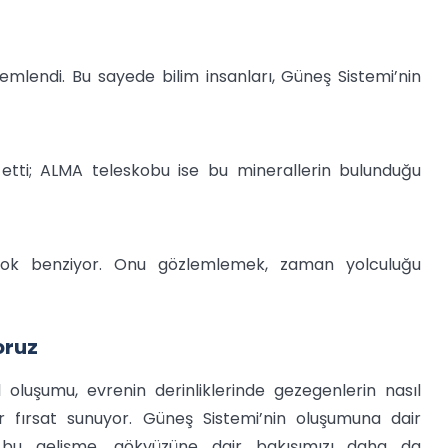
mlendi. Bu sayede bilim insanları, Güneş Sistemi’nin
tti; ALMA teleskobu ise bu minerallerin bulunduğu
e çok benziyor. Onu gözlemlemek, zaman yolculuğu
oruz
luşumu, evrenin derinliklerinde gezegenlerin nasıl
ir fırsat sunuyor. Güneş Sistemi’nin oluşumuna dair
p bu gelişme, gökyüzüne dair bakışımızı daha da