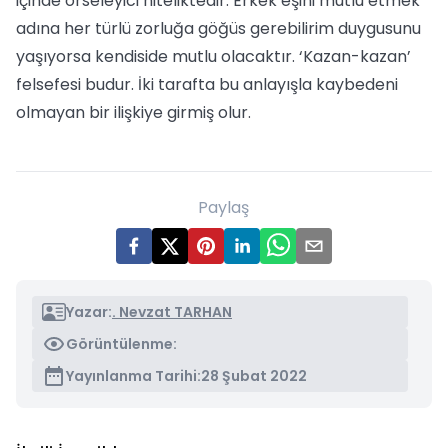
içinde örseleyici niteliktedir. Erkek eşini mutlu etmek
adına her türlü zorluğa göğüs gerebilirim duygusunu
yaşıyorsa kendiside mutlu olacaktır. ‘Kazan-kazan’
felsefesi budur. İki tarafta bu anlayışla kaybedeni
olmayan bir ilişkiye girmiş olur.
Paylaş
Yazar:
. Nevzat TARHAN
Görüntülenme:
Yayınlanma Tarihi:
28 Şubat 2022