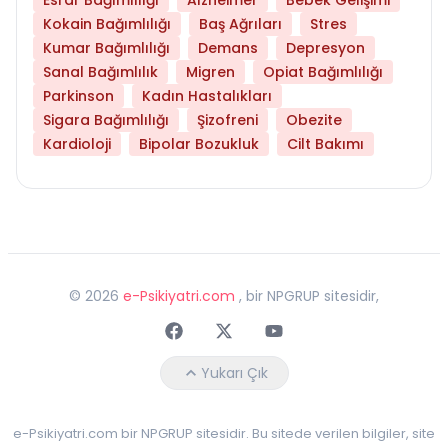
Kokain Bağımlılığı
Baş Ağrıları
Stres
Kumar Bağımlılığı
Demans
Depresyon
Sanal Bağımlılık
Migren
Opiat Bağımlılığı
Parkinson
Kadın Hastalıkları
Sigara Bağımlılığı
Şizofreni
Obezite
Kardioloji
Bipolar Bozukluk
Cilt Bakımı
©
2026
e-Psikiyatri.com
, bir NPGRUP sitesidir,
Faceebok
Twitter
Youtube
Yukarı Çık
e-Psikiyatri.com bir NPGRUP sitesidir. Bu sitede verilen bilgiler, site