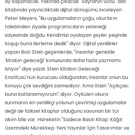
ay kapanacak. Yakında çıkacak "Sayfanın Sonu" adlı
kitabında yayıncılıktaki dijital dönüşümü inceleyen
Peter Meyers, "Bu uygulamaların çoğu, okurların
talebinden ziyade programcıların yeteneği
sayesinde doğdu. Kendimizi oyalayan şeyler peşinde
koşup buna ilerleme dedik" diyor. Dijital yenilikler
yapan Bob Stein geçenlerde, "İnsanlar genelde
'kitabın geleceği' konusunda daha fazla yazmamı
istiyor" diye yazdı. Stein Kitabın Geleceği
Enstitüsü'nün kurucusu olduğundan, insanlar onun bu
konuyu çok sevdiğini zannediyor. Ama Stein "Açıkçası
buna katlanamıyorum" diyor. Öyküleri okura
sunmanın en yenilikçi yolunun çevrimiçi uygulamalar
değil de fiziksel kitaplar olduğunu savunan bir tür
akım bile var. Hareketin "Sadece Basılı Kitap: Kâğıt
Üzerindeki Mürekkep: Yeni Yayınlar İçin Tasarımlar ve