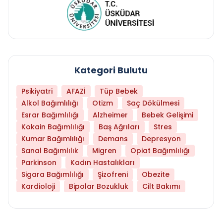
Kategori Bulutu
Psikiyatri
AFAZİ
Tüp Bebek
Alkol Bağımlılığı
Otizm
Saç Dökülmesi
Esrar Bağımlılığı
Alzheimer
Bebek Gelişimi
Kokain Bağımlılığı
Baş Ağrıları
Stres
Kumar Bağımlılığı
Demans
Depresyon
Sanal Bağımlılık
Migren
Opiat Bağımlılığı
Parkinson
Kadın Hastalıkları
Sigara Bağımlılığı
Şizofreni
Obezite
Kardioloji
Bipolar Bozukluk
Cilt Bakımı