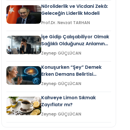
Nöroliderlik ve Vicdani Zekâ:
Geleceğin Liderlik Modeli
Prof.Dr. Nevzat TARHAN
İşe Gidip Çalışabiliyor Olmak
Sağlıklı Olduğunuz Anlamına
Gelir mi?
Zeynep GÜÇLÜCAN
Konuşurken “Şey” Demek
Erken Demans Belirtisi
Olabilir mi?
Zeynep GÜÇLÜCAN
Kahveye Limon Sıkmak
Zayıflatır mı?
Zeynep GÜÇLÜCAN