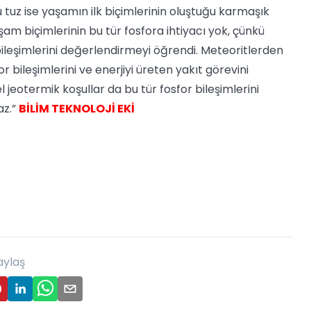
u tuz ise yaşamın ilk biçimlerinin oluştuğu karmaşık
am biçimlerinin bu tür fosfora ihtiyacı yok, çünkü
bileşimlerini değerlendirmeyi öğrendi. Meteoritlerden
 bileşimlerini ve enerjiyi üreten yakıt görevini
l jeotermik koşullar da bu tür fosfor bileşimlerini
az.”
BİLİM TEKNOLOJİ EKİ
aylaş