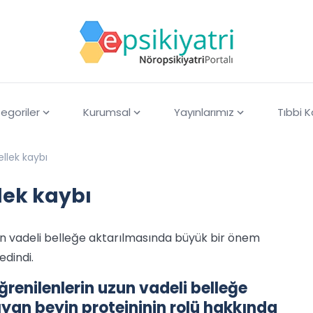
egoriler
Kurumsal
Yayınlarımız
Tıbbi 
ellek kaybı
llek kaybı
 uzun vadeli belleğe aktarılmasında büyük bir önem
edindi.
öğrenilenlerin uzun vadeli belleğe
yan beyin proteininin rolü hakkında