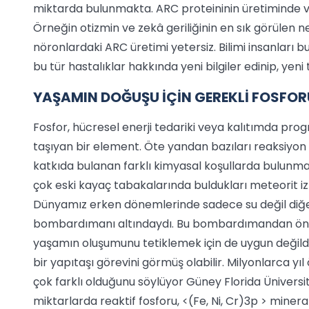
miktarda bulunmakta. ARC proteininin üretiminde ve a
Örneğin otizmin ve zekâ geriliğinin en sık görülen 
nöronlardaki ARC üretimi yetersiz. Bilimi insanları bu
bu tür hastalıklar hakkında yeni bilgiler edinip, yen
YAŞAMIN DOĞUŞU İÇİN GEREKLİ FOSFO
Fosfor, hücresel enerji tedariki veya kalıtımda pr
taşıyan bir element. Öte yandan bazıları reaksiyon
katkıda bulanan farklı kimyasal koşullarda bulunma ö
çok eski kayaç tabakalarında buldukları meteorit izler
Dünyamız erken dönemlerinde sadece su değil diğe
bombardımanı altındaydı. Bu bombardımandan önc
yaşamın oluşumunu tetiklemek için de uygun değild
bir yapıtaşı görevini görmüş olabilir. Milyonlarca 
çok farklı olduğunu söylüyor Güney Florida Ünivers
miktarlarda reaktif fosforu, <(Fe, Ni, Cr)3p > miner