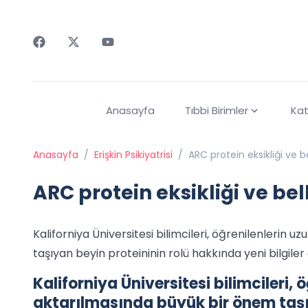
Faceebok
Twitter
Youtube
Anasayfa
Tıbbi Birimler
Kat
Anasayfa
/
Erişkin Psikiyatrisi
/
ARC protein eksikliği ve b
ARC protein eksikliği ve be
Kaliforniya Üniversitesi bilimcileri, öğrenilenlerin
taşıyan beyin proteininin rolü hakkında yeni bilgiler 
Kaliforniya Üniversitesi bilimcileri, 
aktarılmasında büyük bir önem taşı