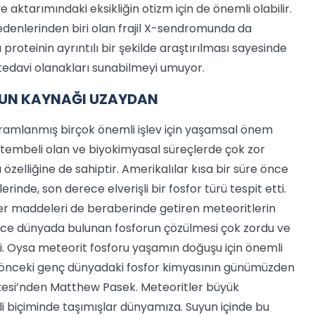
ktarımındaki eksikliğin otizm için de önemli olabilir.
nedenlerinden biri olan frajil X-sendromunda da
 proteinin ayrıntılı bir şekilde araştırılması sayesinde
i tedavi olanakları sunabilmeyi umuyor.
RUN KAYNAĞI UZAYDAN
ogramlanmış birçok önemli işlev için yaşamsal önem
 tembeli olan ve biyokimyasal süreçlerde çok zor
zelliğine de sahiptir. Amerikalılar kısa bir süre önce
inde, son derece elverişli bir fosfor türü tespit etti.
r maddeleri de beraberinde getiren meteoritlerin
e dünyada bulunan fosforun çözülmesi çok zordu ve
i. Oysa meteorit fosforu yaşamın doğuşu için önemli
yıl önceki genç dünyadaki fosfor kimyasının günümüzden
itesi’nden Matthew Pasek. Meteoritler büyük
ali biçiminde taşımışlar dünyamıza. Suyun içinde bu