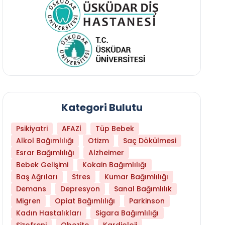
Kategori Bulutu
Psikiyatri
AFAZİ
Tüp Bebek
Alkol Bağımlılığı
Otizm
Saç Dökülmesi
Esrar Bağımlılığı
Alzheimer
Bebek Gelişimi
Kokain Bağımlılığı
Baş Ağrıları
Stres
Kumar Bağımlılığı
Daha Az Protein Tüketmek Yaşlanmayı Yava
Demans
Depresyon
Sanal Bağımlılık
Migren
Opiat Bağımlılığı
Parkinson
Kadın Hastalıkları
Sigara Bağımlılığı