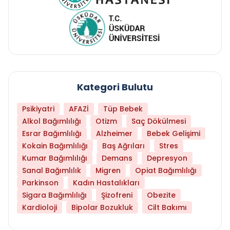
Kategori Bulutu
Psikiyatri
AFAZİ
Tüp Bebek
Alkol Bağımlılığı
Otizm
Saç Dökülmesi
Esrar Bağımlılığı
Alzheimer
Bebek Gelişimi
Kokain Bağımlılığı
Baş Ağrıları
Stres
Kumar Bağımlılığı
Demans
Depresyon
Sanal Bağımlılık
Migren
Opiat Bağımlılığı
Parkinson
Kadın Hastalıkları
Sigara Bağımlılığı
Şizofreni
Obezite
Kardioloji
Bipolar Bozukluk
Cilt Bakımı