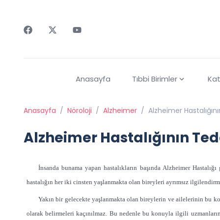
Faceebok
Twitter
Youtube
Anasayfa
Tıbbi Birimler
Kat
Anasayfa
/
Nöroloji
/
Alzheimer
/
Alzheimer Hastalığı
Alzheimer Hastalığının T
İnsanda bunama yapan hastalıkların başında Alzheimer Hastalığı g
hastalığın her iki cinsten yaşlanmakta olan bireyleri ayrımsız ilgilendi
Yakın bir gelecekte yaşlanmakta olan bireylerin ve ailelerinin bu kon
olarak belirmeleri kaçınılmaz. Bu nedenle bu konuyla ilgili uzmanların