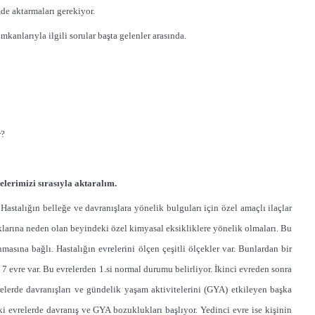
de aktarmaları gerekiyor.
mkanlarıyla ilgili sorular başta gelenler arasında.
r?
elerimizi sırasıyla aktaralım.
Hastalığın belleğe ve davranışlara yönelik bulguları için özel amaçlı ilaçlar
klarına neden olan beyindeki özel kimyasal eksikliklere yönelik olmaları. Bu
masına bağlı. Hastalığın evrelerini ölçen çeşitli ölçekler var. Bunlardan bir
7 evre var. Bu evrelerden 1.si normal durumu belirliyor. İkinci evreden sonra
elerde davranışları ve gündelik yaşam aktivitelerini (GYA) etkileyen başka
i evrelerde davranış ve GYA bozuklukları başlıyor. Yedinci evre ise kişinin