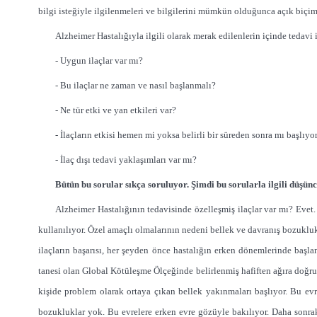
bilgi isteğiyle ilgilenmeleri ve bilgilerini mümkün olduğunca açık biçim
Alzheimer Hastalığıyla ilgili olarak merak edilenlerin içinde tedavi i
- Uygun ilaçlar var mı?
- Bu ilaçlar ne zaman ve nasıl başlanmalı?
- Ne tür etki ve yan etkileri var?
- İlaçların etkisi hemen mi yoksa belirli bir süreden sonra mı başlıyo
- İlaç dışı tedavi yaklaşımları var mı?
Bütün bu sorular sıkça soruluyor. Şimdi bu sorularla ilgili düşünc
Alzheimer Hastalığının tedavisinde özelleşmiş ilaçlar var mı? Evet. 
kullanılıyor. Özel amaçlı olmalarının nedeni bellek ve davranış bozuklu
ilaçların başarısı, her şeyden önce hastalığın erken dönemlerinde başlan
tanesi olan Global Kötüleşme Ölçeğinde belirlenmiş hafiften ağıra doğru 
kişide problem olarak ortaya çıkan bellek yakınmaları başlıyor. Bu evr
bozukluklar yok. Bu evrelere erken evre gözüyle bakılıyor. Daha sonrak