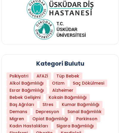
Kategori Bulutu
Psikiyatri
AFAZİ
Tüp Bebek
Alkol Bağımlılığı
Otizm
Saç Dökülmesi
Esrar Bağımlılığı
Alzheimer
Bebek Gelişimi
Kokain Bağımlılığı
Baş Ağrıları
Stres
Kumar Bağımlılığı
Daha Az Protein Tüketmek Yaşlanmayı Yava
Demans
Depresyon
Sanal Bağımlılık
Migren
Opiat Bağımlılığı
Parkinson
Kadın Hastalıkları
Sigara Bağımlılığı