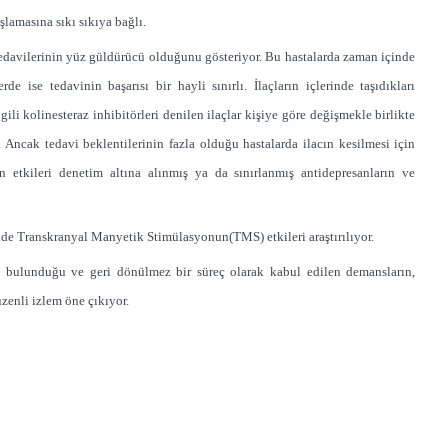
şlamasına sıkı sıkıya bağlı.
tedavilerinin yüz güldürücü olduğunu gösteriyor. Bu hastalarda zaman içinde
de ise tedavinin başarısı bir hayli sınırlı. İlaçların içlerinde taşıdıkları
ili kolinesteraz inhibitörleri denilen ilaçlar kişiye göre değişmekle birlikte
. Ancak tedavi beklentilerinin fazla olduğu hastalarda ilacın kesilmesi için
n etkileri denetim altına alınmış ya da sınırlanmış antidepresanların ve
çinde Transkranyal Manyetik Stimülasyonun(TMS) etkileri araştırılıyor.
 bulunduğu ve geri dönülmez bir süreç olarak kabul edilen demansların,
zenli izlem öne çıkıyor.