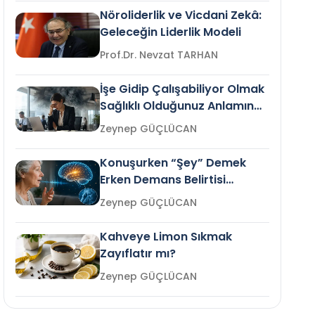
Nöroliderlik ve Vicdani Zekâ:
Geleceğin Liderlik Modeli
Prof.Dr. Nevzat TARHAN
İşe Gidip Çalışabiliyor Olmak
Sağlıklı Olduğunuz Anlamına
Gelir mi?
Zeynep GÜÇLÜCAN
Konuşurken “Şey” Demek
Erken Demans Belirtisi
Olabilir mi?
Zeynep GÜÇLÜCAN
Kahveye Limon Sıkmak
Zayıflatır mı?
Zeynep GÜÇLÜCAN