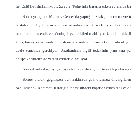
her türlü iletişiminin koptuğu evre. Tedavinin başarısı erken evrelerde ba
Son 5 yıl içinde Memory Center’da yaptığımız takipler erken evre 
hastalık ilerleyebiliyor ama en azından hızı kesilebiliyor. Geç evreler
maddelerin sistemik ve nörolojik yan etkileri olabiliyor. Unutkanlıkla ilg
kalp, tansiyon ve sindirim sistemi üzerinde olumsuz etkileri olabiliyor
acele etmemek gerekiyor. Unutkanlıkla ilgili tedavinin yanı sıra ya
antipsikotiklerin de yararlı etkileri olabiliyor.
Son yıllarda ilaç dışı yaklaşımlar da gösteriliyor. Bu yaklaşımlar i
Sonuç olarak, geçmişten beri hakkında çok olumsuz önyargıların
özellikle de Alzheimer Hastalığın tedavisindeki başarıda erken tanı ve dü