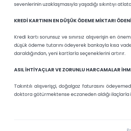
sevenlerinin uzaklaşmasıyla yaşadığı sıkıntıyı atlat
KREDİ KARTININ EN DÜŞÜK ÖDEME MİKTARI ÖDEN
Kredi kartı sorunsuz ve sınırsız alışverişin en önem
düşük ödeme tutarını ödeyerek bankayla kısa vaded
daraldığından, yeni kartlarla seçeneklerini artırır.
ASIL İHTİYAÇLAR VE ZORUNLU HARCAMALAR İHM
Takıntılı alışverişçi, doğalgaz faturasını ödeyeme
doktora götürmektense eczaneden aldığı ilaçlarla i
P