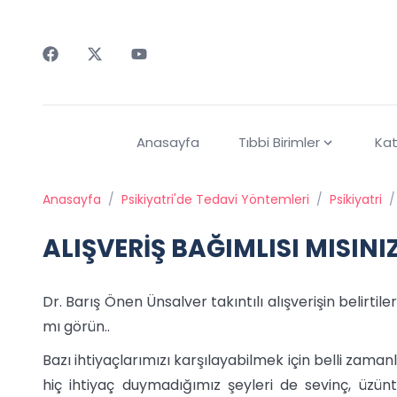
Faceebok
Twitter
Youtube
Anasayfa
Tıbbi Birimler
Kat
Anasayfa
/
Psikiyatri'de Tedavi Yöntemleri
/
Psikiyatri
/
ALIŞVERİŞ BAĞIMLISI MISINI
Dr. Barış Önen Ünsalver takıntılı alışverişin belirtiler
mı görün..
Bazı ihtiyaçlarımızı karşılayabilmek için belli zaman
hiç ihtiyaç duymadığımız şeyleri de sevinç, üzüntü