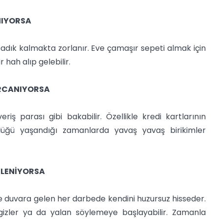
NIYORSA
 sadık kalmakta zorlanır. Eve çamaşır sepeti almak için
r hah alıp gelebilir.
ARCANIYORSA
eriş parası gibi bakabilir. Özellikle kredi kartlarının
lüğü yaşandığı zamanlarda yavaş yavaş birikimler
ELENİYORSA
r ve duvara gelen her darbede kendini huzursuz hisseder.
 gizler ya da yalan söylemeye başlayabilir. Zamanla