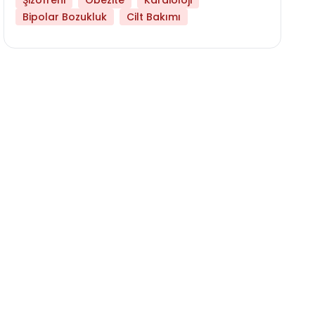
Şizofreni
Obezite
Kardioloji
Bipolar Bozukluk
Cilt Bakımı