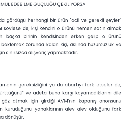
AMMÜL EDEBİLME GÜÇLÜĞÜ ÇEKİLİYORSA
ada gördüğü herhangi bir ürün "acil ve gerekli şeyler"
ını söylese de, kişi kendini o ürünü hemen satın almak
ah başka birinin kendisinden erken gelip o ürünü
beklemek zorunda kalan kişi, aslında huzursuzluk ve
için sınırsızca alışveriş yapmaktadır.
rcamanın gereksizliğini ya da abartıyı fark etseler de,
, "dürttüğünü" ve adeta buna karşı koyamadıklarını dile
na göz atmak için girdiği AVM'nin kapanış anonsunu
ın kuruduğunu, yanaklarının alev alev olduğunu fark
ğa dönüşür.