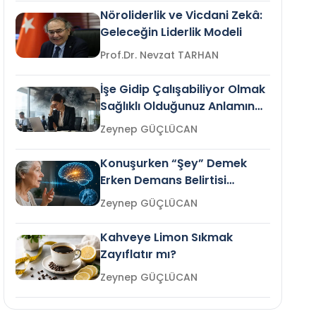
Nöroliderlik ve Vicdani Zekâ:
Geleceğin Liderlik Modeli
Prof.Dr. Nevzat TARHAN
İşe Gidip Çalışabiliyor Olmak
Sağlıklı Olduğunuz Anlamına
Gelir mi?
Zeynep GÜÇLÜCAN
Konuşurken “Şey” Demek
Erken Demans Belirtisi
Olabilir mi?
Zeynep GÜÇLÜCAN
Kahveye Limon Sıkmak
Zayıflatır mı?
Zeynep GÜÇLÜCAN