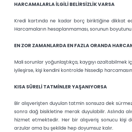
HARCAMALARLA İLGİLİ BELİRSİZLİK VARSA
Kredi kartında ne kadar borç biriktiğine dikkat ed
Harcamaların hesaplanmaması, sorunun boyutunu gö
EN ZOR ZAMANLARDA EN FAZLA ORANDA HARCA
Mali sorunlar yoğunlaştıkça, kaygıyı azaltabilmek iç
iyileşirse, kişi kendini kontrolde hissedip harcamasını 
KISA SÜRELİ TATMİNLER YAŞANIYORSA
Bir alışverişten duyulan tatmin sonsuza dek sürmez. Y
sonra dağ bisikletine merak duyulabilir. Aslında alışv
hizmet etmektedir. Her bir alışveriş sonucu kişi d
arzular ama bu şekilde hep doyumsuz kalır.