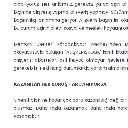
alabiliyoruz. Her anlamsız, gereksiz ya da aşırı al
biçimde alışveriş yapma, alışveriş yapmayı düşünme, 
bağımlılığı anlamına geliyor. Alışveriş bağımlısı ola
bu durum kişinin ailevi, sosyal ve mesleki hayatını o
Memory Center Nöropsikiyatri Merkezi'nden D
okuyucusuyla buluşan "ALIŞVERİŞKOLİK" isimli kitabın
alışverişi abartıyor, asıl ihtiyaç olmayan şeyle
gerekebilir. Peki hangi durumlarda yardım almalısın
KAZANILAN HER KURUŞ HARCANIYORSA
Önemli olan ne kadar çok para kazanıldığı değildir.
oluşmaz. Daha fazla kazanmak; daha fazla harca
yaşamaktır.