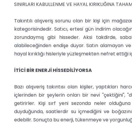
SINIRLARI KABULLENME VE HAYAL KIRIKLIĞINA TAH
Takıntılı alışveriş sorunu olan bir kişi için mağaz
kategorisindedir. Satıcı, ertesi gün indirim olacağ
zorundaymış gibi hisseder. Aksi takdirde, sab
alabileceğinden endişe duyar. Satın alamayan ve 
hayal kırıklığı hisleriyle yüzleşmekten nefret ettiği 
İTİCİ BİR ENERJİ HİSSEDİLİYORSA
Bazı alışveriş takıntısı olan kişiler, yaptıkları ha
içlerinden bir şeylerin onları bir nevi "çektiğini"
getirirler. Kişi sırf yeni sezonda neler olduğu
duyduğunda, saatlerdir su içmediğini ve boğazın
edebilir. Sonuçta bu enerji, tükenmeye ve yorgunlu