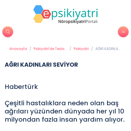
Anasayfa
/
Psikiyatri'de Tedavi
/
Psikiyatri
/
AĞRI KADINLARI
Yöntemleri
SEVİYOR
AĞRI KADINLARI SEVİYOR
Habertürk
Çeşitli hastalıklara neden olan baş
ağrıları yüzünden dünyada her yıl 10
milyondan fazla insan yardım alıyor.