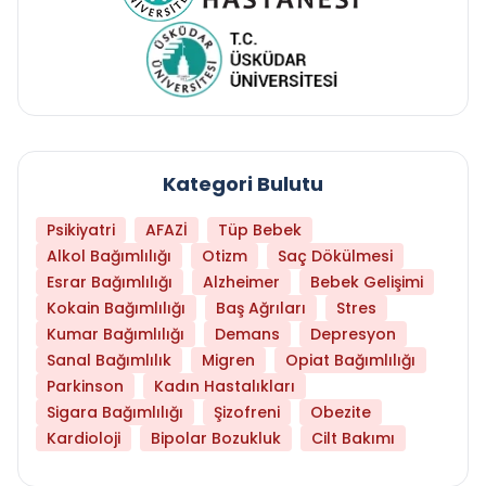
Kategori Bulutu
Psikiyatri
AFAZİ
Tüp Bebek
Alkol Bağımlılığı
Otizm
Saç Dökülmesi
Esrar Bağımlılığı
Alzheimer
Bebek Gelişimi
Kokain Bağımlılığı
Baş Ağrıları
Stres
Kumar Bağımlılığı
Demans
Depresyon
Sanal Bağımlılık
Migren
Opiat Bağımlılığı
Parkinson
Kadın Hastalıkları
Sigara Bağımlılığı
Şizofreni
Obezite
Kardioloji
Bipolar Bozukluk
Cilt Bakımı