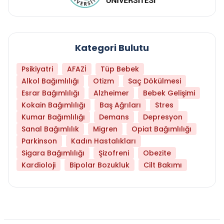
Kategori Bulutu
Psikiyatri
AFAZİ
Tüp Bebek
Alkol Bağımlılığı
Otizm
Saç Dökülmesi
Esrar Bağımlılığı
Alzheimer
Bebek Gelişimi
Kokain Bağımlılığı
Baş Ağrıları
Stres
Kumar Bağımlılığı
Demans
Depresyon
Sanal Bağımlılık
Migren
Opiat Bağımlılığı
Parkinson
Kadın Hastalıkları
Sigara Bağımlılığı
Şizofreni
Obezite
Kardioloji
Bipolar Bozukluk
Cilt Bakımı