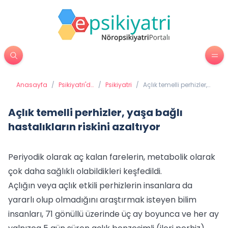
Anasayfa
/
Psikiyatri'de
/
Psikiyatri
/
Açlık temelli perhizler,
Tedavi
yaşa bağlı
Yöntemleri
hastalıkların riskini
azaltıyor
Açlık temelli perhizler, yaşa bağlı
hastalıkların riskini azaltıyor
Periyodik olarak aç kalan farelerin, metabolik olarak
çok daha sağlıklı olabildikleri keşfedildi.
Açlığın veya açlık etkili perhizlerin insanlara da
yararlı olup olmadığını araştırmak isteyen bilim
insanları, 71 gönüllü üzerinde üç ay boyunca ve her ay