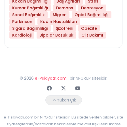
Kokain Bağımlılığı
Baş Ağrıları
Stres
Kumar Bağımlılığı
Demans
Depresyon
Sanal Bağımlılık
Migren
Opiat Bağımlılığı
Parkinson
Kadın Hastalıkları
Sigara Bağımlılığı
Şizofreni
Obezite
Kardioloji
Bipolar Bozukluk
Cilt Bakımı
©
2026
e-Psikiyatri.com
, bir NPGRUP sitesidir,
Faceebok
Twitter
Youtube
Yukarı Çık
e-Psikiyatri.com bir NPGRUP sitesidir. Bu sitede verilen bilgiler, site
ziyaretçilerinin/hastaların hekimleriyle mevcut ilişkilerini ikame