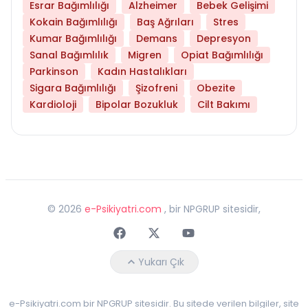
Esrar Bağımlılığı
Alzheimer
Bebek Gelişimi
Kokain Bağımlılığı
Baş Ağrıları
Stres
Kumar Bağımlılığı
Demans
Depresyon
Sanal Bağımlılık
Migren
Opiat Bağımlılığı
Parkinson
Kadın Hastalıkları
Sigara Bağımlılığı
Şizofreni
Obezite
Kardioloji
Bipolar Bozukluk
Cilt Bakımı
©
2026
e-Psikiyatri.com
, bir NPGRUP sitesidir,
Faceebok
Twitter
Youtube
Yukarı Çık
e-Psikiyatri.com bir NPGRUP sitesidir. Bu sitede verilen bilgiler, site