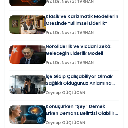
Prof.Dr. Nevzat TARHAN
Klasik ve Karizmatik Modellerin
Ötesinde “Bilimsel Liderlik”
Prof.Dr. Nevzat TARHAN
Nöroliderlik ve Vicdani Zekâ:
Geleceğin Liderlik Modeli
Prof.Dr. Nevzat TARHAN
İşe Gidip Çalışabiliyor Olmak
Sağlıklı Olduğunuz Anlamına
Gelir mi?
Zeynep GÜÇLÜCAN
Konuşurken “Şey” Demek
Erken Demans Belirtisi Olabilir
mi?
Zeynep GÜÇLÜCAN