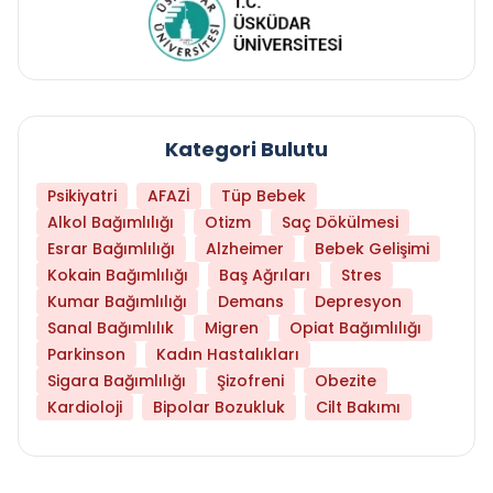
Kategori Bulutu
Psikiyatri
AFAZİ
Tüp Bebek
Alkol Bağımlılığı
Otizm
Saç Dökülmesi
Esrar Bağımlılığı
Alzheimer
Bebek Gelişimi
Kokain Bağımlılığı
Baş Ağrıları
Stres
Kumar Bağımlılığı
Demans
Depresyon
Sanal Bağımlılık
Migren
Opiat Bağımlılığı
Parkinson
Kadın Hastalıkları
Sigara Bağımlılığı
Şizofreni
Obezite
Kardioloji
Bipolar Bozukluk
Cilt Bakımı