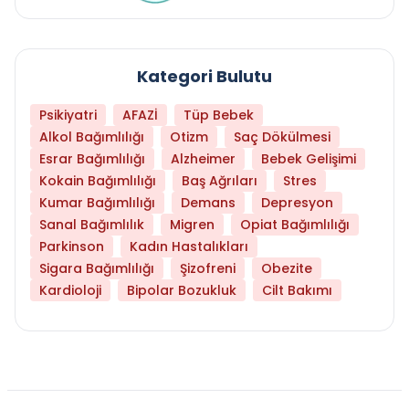
Kategori Bulutu
Psikiyatri
AFAZİ
Tüp Bebek
Alkol Bağımlılığı
Otizm
Saç Dökülmesi
Esrar Bağımlılığı
Alzheimer
Bebek Gelişimi
Kokain Bağımlılığı
Baş Ağrıları
Stres
Kumar Bağımlılığı
Demans
Depresyon
Sanal Bağımlılık
Migren
Opiat Bağımlılığı
Parkinson
Kadın Hastalıkları
Sigara Bağımlılığı
Şizofreni
Obezite
Kardioloji
Bipolar Bozukluk
Cilt Bakımı