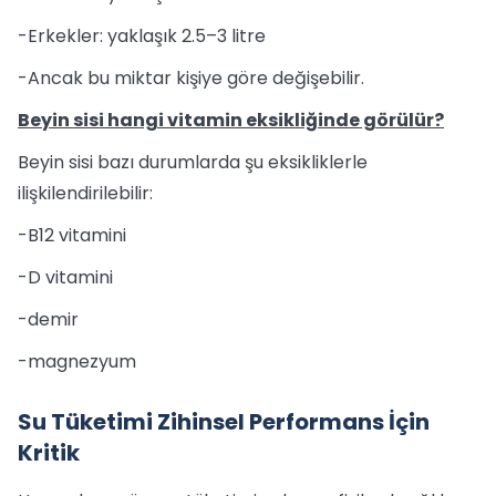
-Erkekler: yaklaşık 2.5–3 litre
-Ancak bu miktar kişiye göre değişebilir.
Beyin sisi hangi vitamin eksikliğinde görülür?
Beyin sisi bazı durumlarda şu eksikliklerle
ilişkilendirilebilir:
-B12 vitamini
-D vitamini
-demir
-magnezyum
Su Tüketimi Zihinsel Performans İçin
Kritik