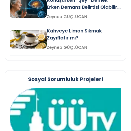
Konuşurken “Şey” Demek
Erken Demans Belirtisi Olabilir
mi?
Zeynep GÜÇLÜCAN
Kahveye Limon Sıkmak
Zayıflatır mı?
Zeynep GÜÇLÜCAN
Sosyal Sorumluluk Projeleri