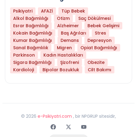
Psikiyatri
AFAZİ
Tüp Bebek
Alkol Bağımlılığı
Otizm
Saç Dökülmesi
Esrar Bağımlılığı
Alzheimer
Bebek Gelişimi
Kokain Bağımlılığı
Baş Ağrıları
Stres
Kumar Bağımlılığı
Demans
Depresyon
Sanal Bağımlılık
Migren
Opiat Bağımlılığı
Parkinson
Kadın Hastalıkları
Sigara Bağımlılığı
Şizofreni
Obezite
Kardioloji
Bipolar Bozukluk
Cilt Bakımı
©
2026
e-Psikiyatri.com
, bir NPGRUP sitesidir,
Faceebok
Twitter
Youtube