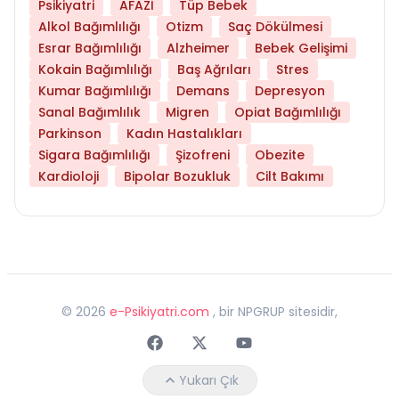
Psikiyatri
AFAZİ
Tüp Bebek
Alkol Bağımlılığı
Otizm
Saç Dökülmesi
Esrar Bağımlılığı
Alzheimer
Bebek Gelişimi
Kokain Bağımlılığı
Baş Ağrıları
Stres
Kumar Bağımlılığı
Demans
Depresyon
Sanal Bağımlılık
Migren
Opiat Bağımlılığı
Parkinson
Kadın Hastalıkları
Sigara Bağımlılığı
Şizofreni
Obezite
Kardioloji
Bipolar Bozukluk
Cilt Bakımı
©
2026
e-Psikiyatri.com
, bir NPGRUP sitesidir,
Faceebok
Twitter
Youtube
Yukarı Çık