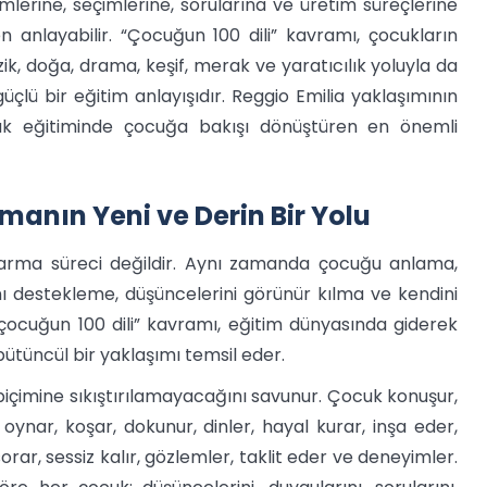
imlerine, seçimlerine, sorularına ve üretim süreçlerine
 anlayabilir. “Çocuğun 100 dili” kavramı, çocukların
ik, doğa, drama, keşif, merak ve yaratıcılık yoluyla da
çlü bir eğitim anlayışıdır. Reggio Emilia yaklaşımının
k eğitiminde çocuğa bakışı dönüştüren en önemli
manın Yeni ve Derin Bir Yolu
ktarma süreci değildir. Aynı zamanda çocuğu anlama,
 destekleme, düşüncelerini görünür kılma ve kendini
çocuğun 100 dili” kavramı, eğitim dünyasında giderek
ütüncül bir yaklaşımı temsil eder.
 biçimine sıkıştırılamayacağını savunur. Çocuk konuşur,
ynar, koşar, dokunur, dinler, hayal kurar, inşa eder,
orar, sessiz kalır, gözlemler, taklit eder ve deneyimler.