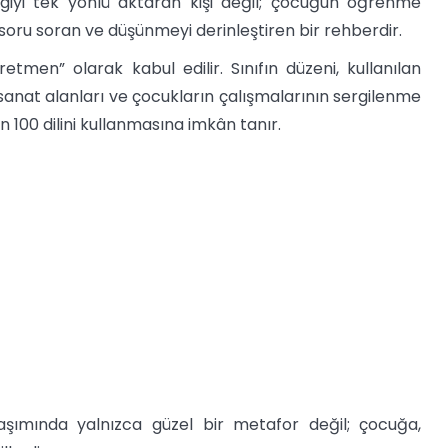
lgiyi tek yönlü aktaran kişi değil; çocuğun öğrenme
soru soran ve düşünmeyi derinleştiren bir rehberdir.
men” olarak kabul edilir. Sınıfın düzeni, kullanılan
 sanat alanları ve çocukların çalışmalarının sergilenme
 100 dilini kullanmasına imkân tanır.
aşımında yalnızca güzel bir metafor değil; çocuğa,