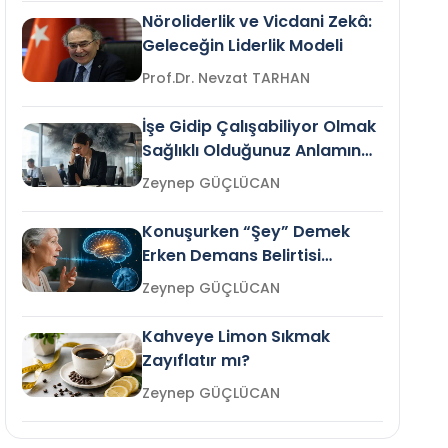
Nöroliderlik ve Vicdani Zekâ:
Geleceğin Liderlik Modeli
Prof.Dr. Nevzat TARHAN
İşe Gidip Çalışabiliyor Olmak
Sağlıklı Olduğunuz Anlamına
Gelir mi?
Zeynep GÜÇLÜCAN
Konuşurken “Şey” Demek
Erken Demans Belirtisi
Olabilir mi?
Zeynep GÜÇLÜCAN
Kahveye Limon Sıkmak
Zayıflatır mı?
Zeynep GÜÇLÜCAN