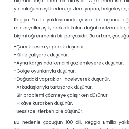
biçimde inşa eden bir bireydir. Öğretmen ise bi
yolculuğuna eşlik eden, gözlem yapan, belgeleyen, 
Reggio Emilia yaklaşımında çevre de “üçüncü öğret
materyaller, ışık, renk, dokular, doğal malzemeler,
biçimi öğrenmenin bir parçasıdır. Bu ortam, çocuğun
-Çocuk resim yaparak düşünür.
-Kil ile çalışarak düşünür.
-Ayna karşısında kendini gözlemleyerek düşünür.
-Gölge oyunlarıyla düşünür.
-Doğadaki yaprakları inceleyerek düşünür.
-Arkadaşlarıyla tartışarak düşünür.
-Bir problemi çözmeye çalışırken düşünür.
-Hikâye kurarken düşünür.
-Sessizce izlerken bile düşünür.
Bu nedenle çocuğun 100 dili, Reggio Emilia yakl