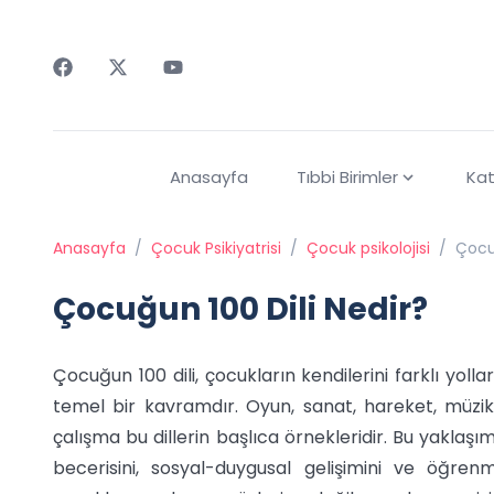
Faceebok
Twitter
Youtube
Anasayfa
Tıbbi Birimler
Kat
Anasayfa
/
Çocuk Psikiyatrisi
/
Çocuk psikolojisi
/
Çocuğ
Çocuğun 100 Dili Nedir?
Çocuğun 100 dili, çocukların kendilerini farklı yolla
temel bir kavramdır. Oyun, sanat, hareket, müzi
çalışma bu dillerin başlıca örnekleridir. Bu yaklaşı
becerisini, sosyal-duygusal gelişimini ve öğren