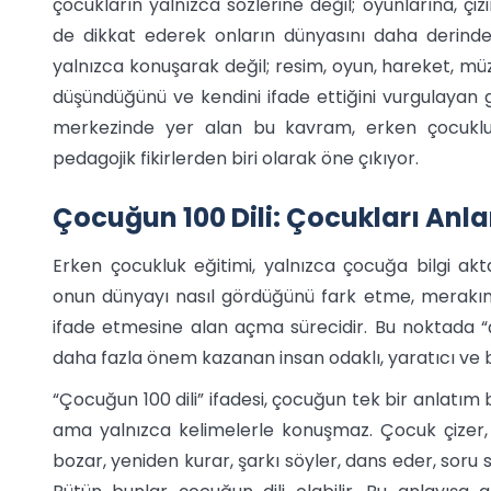
çocukların yalnızca sözlerine değil; oyunlarına, çiz
de dikkat ederek onların dünyasını daha derinden
yalnızca konuşarak değil; resim, oyun, hareket, müz
düşündüğünü ve kendini ifade ettiğini vurgulayan gü
merkezinde yer alan bu kavram, erken çocuklu
pedagojik fikirlerden biri olarak öne çıkıyor.
Çocuğun 100 Dili: Çocukları Anla
Erken çocukluk eğitimi, yalnızca çocuğa bilgi a
onun dünyayı nasıl gördüğünü fark etme, merakını
ifade etmesine alan açma sürecidir. Bu noktada “
daha fazla önem kazanan insan odaklı, yaratıcı ve b
“Çocuğun 100 dili” ifadesi, çocuğun tek bir anlatım
ama yalnızca kelimelerle konuşmaz. Çocuk çizer, o
bozar, yeniden kurar, şarkı söyler, dans eder, soru s