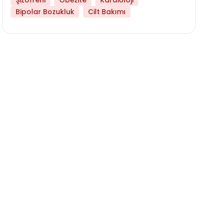
Şizofreni
Obezite
Kardioloji
Bipolar Bozukluk
Cilt Bakımı