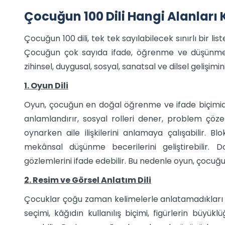
Çocuğun 100 Dili Hangi Alanları
Çocuğun 100 dili, tek tek sayılabilecek sınırlı bir lis
Çocuğun çok sayıda ifade, öğrenme ve düşünme y
zihinsel, duygusal, sosyal, sanatsal ve dilsel gelişimi
1. Oyun Dili
Oyun, çocuğun en doğal öğrenme ve ifade biçimid
anlamlandırır, sosyal rolleri dener, problem çözer, 
oynarken aile ilişkilerini anlamaya çalışabilir. B
mekânsal düşünme becerilerini geliştirebilir. 
gözlemlerini ifade edebilir. Bu nedenle oyun, çocuğun 
2. Resim ve Görsel Anlatım Dili
Çocuklar çoğu zaman kelimelerle anlatamadıkları düş
seçimi, kâğıdın kullanılış biçimi, figürlerin büy