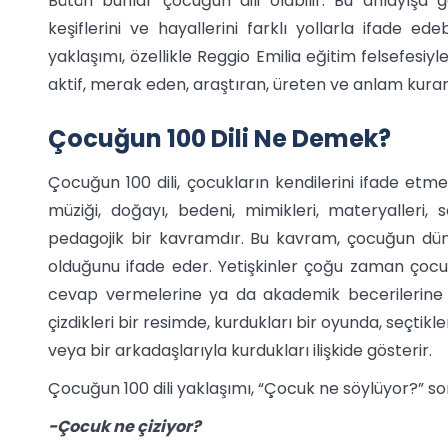
Bütün bunlar çocuğun dili olabilir. Bu anlayışa gö
keşiflerini ve hayallerini farklı yollarla ifade ed
yaklaşımı, özellikle Reggio Emilia eğitim felsefesi
aktif, merak eden, araştıran, üreten ve anlam kuran
Çocuğun 100 Dili Ne Demek?
Çocuğun 100 dili, çocukların kendilerini ifade etmek 
müziği, doğayı, bedeni, mimikleri, materyalleri,
pedagojik bir kavramdır. Bu kavram, çocuğun dün
olduğunu ifade eder. Yetişkinler çoğu zaman çocuk
cevap vermelerine ya da akademik becerilerine 
çizdikleri bir resimde, kurdukları bir oyunda, seçtikle
veya bir arkadaşlarıyla kurdukları ilişkide gösterir.
Çocuğun 100 dili yaklaşımı, “Çocuk ne söylüyor?” sor
-Çocuk ne çiziyor?