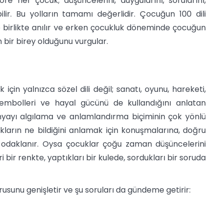
re her çocuk; düşüncelerini, duygularını, sorularını,
ebilir. Bu yolların tamamı değerlidir. Çocuğun 100 dili
yle birlikte anılır ve erken çocukluk döneminde çocuğun
 bir birey olduğunu vurgular.
için yalnızca sözel dili değil; sanatı, oyunu, hareketi,
 sembolleri ve hayal gücünü de kullandığını anlatan
yayı algılama ve anlamlandırma biçiminin çok yönlü
ların ne bildiğini anlamak için konuşmalarına, doğru
odaklanır. Oysa çocuklar çoğu zaman düşüncelerini
ri bir renkte, yaptıkları bir kulede, sordukları bir soruda
usunu genişletir ve şu soruları da gündeme getirir: