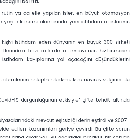
kacağını belirtti.
 rutin ya da elle yapılan işler, en büyük otomasyon
e yeşil ekonomi alanlarında yeni istihdam alanlarının
 kişiyi istihdam eden dünyanın en büyük 300 şirketi
rketlerindeki bazı rollerde otomasyonun hızlanmasını
n istihdam kayıplarına yol açacağını düşündüklerini
öntemlerine adapte olurken, koronavirüs salgının da
ovid-19 durgunluğunun etkisiyle" çifte tehdit altında
yasalarındaki mevcut eşitsizliği derinleştirdi ve 2007-
de edilen kazanımları geriye çevirdi. Bu çifte sorun
el daha çıkarıyor. Bu değişikliği proaktif bir şekilde