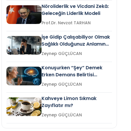
Nöroliderlik ve Vicdani Zekâ:
Geleceğin Liderlik Modeli
Prof.Dr. Nevzat TARHAN
İşe Gidip Çalışabiliyor Olmak
Sağlıklı Olduğunuz Anlamına
Gelir mi?
Zeynep GÜÇLÜCAN
Konuşurken “Şey” Demek
Erken Demans Belirtisi
Olabilir mi?
Zeynep GÜÇLÜCAN
Kahveye Limon Sıkmak
Zayıflatır mı?
Zeynep GÜÇLÜCAN