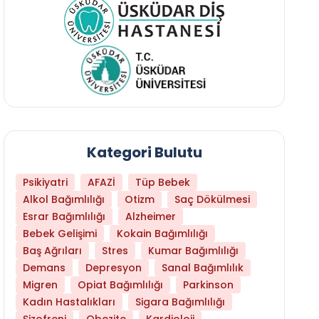
Kategori Bulutu
Psikiyatri
AFAZİ
Tüp Bebek
Alkol Bağımlılığı
Otizm
Saç Dökülmesi
Esrar Bağımlılığı
Alzheimer
Bebek Gelişimi
Kokain Bağımlılığı
Baş Ağrıları
Stres
Kumar Bağımlılığı
Daha Az Protein Tüketmek Yaşlanmayı Yava
Demans
Depresyon
Sanal Bağımlılık
Migren
Opiat Bağımlılığı
Parkinson
Kadın Hastalıkları
Sigara Bağımlılığı