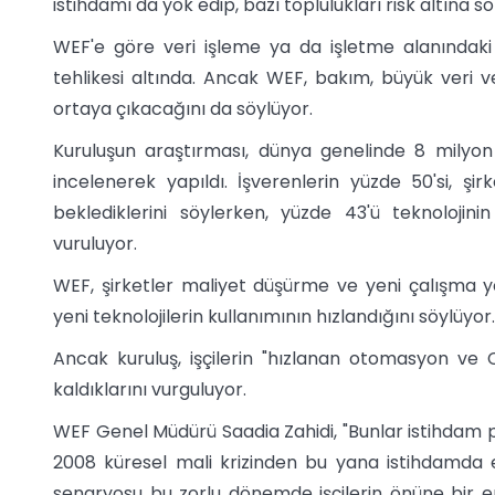
istihdamı da yok edip, bazı toplulukları risk altına so
WEF'e göre veri işleme ya da işletme alanındaki
tehlikesi altında. Ancak WEF, bakım, büyük veri v
ortaya çıkacağını da söylüyor.
Kuruluşun araştırması, dünya genelinde 8 milyon
incelenerek yapıldı. İşverenlerin yüzde 50'si, şi
beklediklerini söylerken, yüzde 43'ü teknolojini
vuruluyor.
WEF, şirketler maliyet düşürme ve yeni çalışma y
yeni teknolojilerin kullanımının hızlandığını söylüyor.
Ancak kuruluş, işçilerin "hızlanan otomasyon ve C
kaldıklarını vurguluyor.
WEF Genel Müdürü Saadia Zahidi, "Bunlar istihdam pi
2008 küresel mali krizinden bu yana istihdamda el
senaryosu bu zorlu dönemde işçilerin önüne bir eng