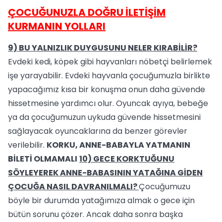
ÇOCUĞUNUZLA DOĞRU İLETİŞİM
KURMANIN YOLLARI
9) BU YALNIZLIK DUYGUSUNU NELER KIRABİLİR?
Evdeki kedi, köpek gibi hayvanları nöbetçi belirlemek
işe yarayabilir. Evdeki hayvanla çocuğumuzla birlikte
yapacağımız kısa bir konuşma onun daha güvende
hissetmesine yardımcı olur. Oyuncak ayıya, bebeğe
ya da çocuğumuzun uykuda güvende hissetmesini
sağlayacak oyuncaklarına da benzer görevler
verilebilir.
KORKU, ANNE-BABAYLA YATMANIN
BİLETİ OLMAMALI
10) GECE KORKTUĞUNU
SÖYLEYEREK ANNE-BABASININ YATAĞINA GİDEN
ÇOCUĞA NASIL DAVRANILMALI?
Çocuğumuzu
böyle bir durumda yatağımıza almak o gece için
bütün sorunu çözer. Ancak daha sonra başka