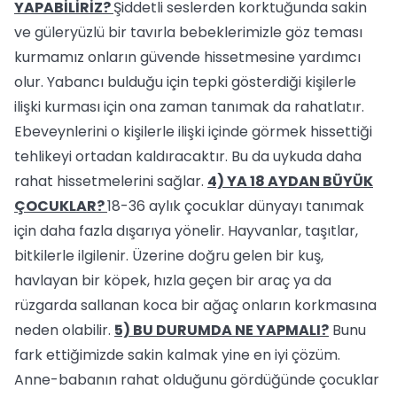
YAPABİLİRİZ?
Şiddetli seslerden korktuğunda sakin
ve güleryüzlü bir tavırla bebeklerimizle göz teması
kurmamız onların güvende hissetmesine yardımcı
olur. Yabancı bulduğu için tepki gösterdiği kişilerle
ilişki kurması için ona zaman tanımak da rahatlatır.
Ebeveynlerini o kişilerle ilişki içinde görmek hissettiği
tehlikeyi ortadan kaldıracaktır. Bu da uykuda daha
rahat hissetmelerini sağlar.
4) YA 18 AYDAN BÜYÜK
ÇOCUKLAR?
18-36 aylık çocuklar dünyayı tanımak
için daha fazla dışarıya yönelir. Hayvanlar, taşıtlar,
bitkilerle ilgilenir. Üzerine doğru gelen bir kuş,
havlayan bir köpek, hızla geçen bir araç ya da
rüzgarda sallanan koca bir ağaç onların korkmasına
neden olabilir.
5) BU DURUMDA NE YAPMALI?
Bunu
fark ettiğimizde sakin kalmak yine en iyi çözüm.
Anne-babanın rahat olduğunu gördüğünde çocuklar