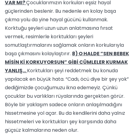
VAR MI?
Çocuklarımızın korkuları eşsiz hayal
güçlerinden beslenir. Bu nedenle en kolay başa
çıkma yolu da yine hayal gücünü kullanmak.
Korktuğu şeyleri uzun uzun anlatmasına fırsat
vermek, resimlerle korktukları şeyleri
somutlaştırmalarını sağlamak onların korkularıyla
başa çıkmasını kolaylaştırır.
8) O HALDE ”SEN BEBEK
MİSİN Kİ KORKUYORSUN” GİBİ CÜMLELER KURMAK
YANLIŞ...
Korktukları şeyi reddetmek bu konuda
yapılacak en büyük hata. “Cadı, öcü diye bir şey yok”
dediğimizde çocuğumuzu ikna edemeyiz. Çünkü
çocuklar bu varlıkları rüyalarında gerçekten görür.
Böyle bir yaklaşım sadece onların anlaşılmadığını
hissetmesine yol açar. Bu da kendilerini daha yalnız
hissetmeleri ve korktukları şey karşısında daha
güçsüz kalmalarına neden olur.