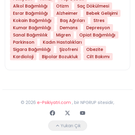
Alkol Bağımlılığı
Otizm
Saç Dökülmesi
Esrar Bağımlılığı
Alzheimer
Bebek Gelişimi
Kokain Bağımlılığı
Baş Ağrıları
Stres
Kumar Bağımlılığı
Demans
Depresyon
Sanal Bağımlılık
Migren
Opiat Bağımlılığı
Parkinson
Kadın Hastalıkları
Sigara Bağımlılığı
Şizofreni
Obezite
Kardioloji
Bipolar Bozukluk
Cilt Bakımı
©
2026
e-Psikiyatri.com
, bir NPGRUP sitesidir,
Faceebok
Twitter
Youtube
Yukarı Çık