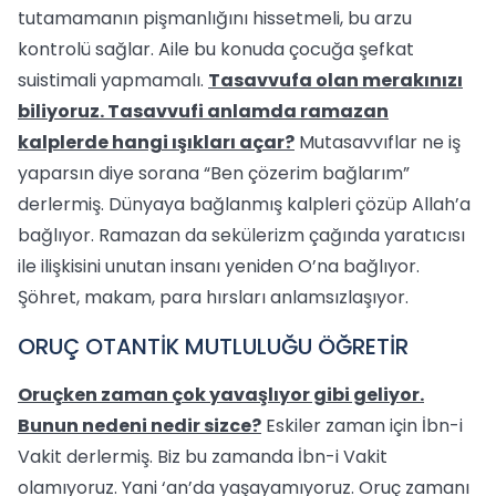
tutamamanın pişmanlığını hissetmeli, bu arzu
kontrolü sağlar. Aile bu konuda çocuğa şefkat
suistimali yapmamalı.
Tasavvufa olan merakınızı
biliyoruz. Tasavvufi anlamda ramazan
kalplerde hangi ışıkları açar?
Mutasavvıflar ne iş
yaparsın diye sorana “Ben çözerim bağlarım”
derlermiş. Dünyaya bağlanmış kalpleri çözüp Allah’a
bağlıyor. Ramazan da sekülerizm çağında yaratıcısı
ile ilişkisini unutan insanı yeniden O’na bağlıyor.
Şöhret, makam, para hırsları anlamsızlaşıyor.
ORUÇ OTANTİK MUTLULUĞU ÖĞRETİR
Oruçken zaman çok yavaşlıyor gibi geliyor.
Bunun nedeni nedir sizce?
Eskiler zaman için İbn-i
Vakit derlermiş. Biz bu zamanda İbn-i Vakit
olamıyoruz. Yani ‘an’da yaşayamıyoruz. Oruç zamanı