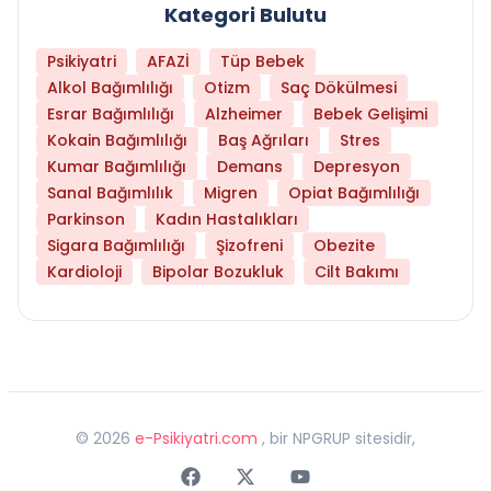
Kategori Bulutu
Psikiyatri
AFAZİ
Tüp Bebek
Alkol Bağımlılığı
Otizm
Saç Dökülmesi
Esrar Bağımlılığı
Alzheimer
Bebek Gelişimi
Kokain Bağımlılığı
Baş Ağrıları
Stres
Kumar Bağımlılığı
Demans
Depresyon
Sanal Bağımlılık
Migren
Opiat Bağımlılığı
Parkinson
Kadın Hastalıkları
Sigara Bağımlılığı
Şizofreni
Obezite
Kardioloji
Bipolar Bozukluk
Cilt Bakımı
©
2026
e-Psikiyatri.com
, bir NPGRUP sitesidir,