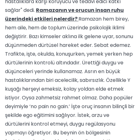
hastalıklara karşı koruyucu ve tedavi edici katkı
sağlar" dedi.
Ramazanın ve orucun insan ruhu
üzerindeki etkileri nelerdir?
Ramazan hem birey,
hem aile, hem de toplum üzerinde psikolojik iklimi
değiştirir. Bazı kimseler aklına ilk gelene uyar, sonunu
düşünmeden dürtüsel hareket eder. Sebat edemez.
Trafikte, işte, okulda, konuşurken, yemek yerken hep
dürtülerinin kontrolü altındadır. Ürettiği duygu ve
düşünceleri yerinde kullanamaz. Asrın en büyük
hastalıklarından biri acelecilik, sabırsızlık. Özellikle Y
kuşağı herşeyi emeksiz, kolay yoldan elde etmek
istiyor. Oysa zahmetsiz rahmet olmaz. Daha popüler
deyimiyle ‘no pain no gain.’ İşte oruç insanın bilinçli bir
şekilde ego eğitimini sağlıyor. İstek, arzu ve
dürtülerini kontrol etmeyi, duygu regülasyonu
yapmayı öğretiyor. Bu beynin ön bölgesinin