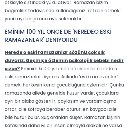
etkisiyle sırtındaki yükü atıyor. Ramazan bizim
bağımlılık tedavisinde kullandığımız ‘retrain etmek’
yani raydan çıkanı raya sokmaktır.
EMİNİM 100 YIL ÖNCE DE 'NEREDEO ESKİ
RAMAZANLAR' DENİYORDU
Nerede o eski ramazanlar sözünü çok sık
duyarız. Geçmişe özlemin psikolojik sebebi nedir
sizce?
Eminim ki 100 yıl önce de insanlar nerede o
eski ramazanlar diyordu. Aslında ‘eski ramazanlar’
demek, herkesin kendi çocukluğuna özlemidir. Çünkü
ramazanda ailede genelde huzur vardır, çocuklara
ayrı bir alaka gösterilir, paylaşım ve yardımlaşma
artar, aile sofraya beraber oturur, en kavgacı aile
bile huzur bulur. Suç oranları düşer. Ramazan kişinin
kafasında daha iyi bir insan olmayla alakalı ne varsa