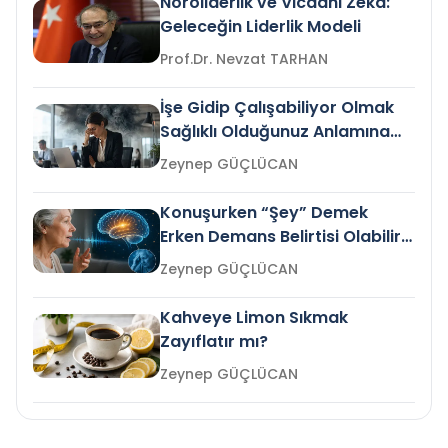
Nöroliderlik ve Vicdani Zekâ:
Geleceğin Liderlik Modeli
Prof.Dr. Nevzat TARHAN
İşe Gidip Çalışabiliyor Olmak
Sağlıklı Olduğunuz Anlamına
Gelir mi?
Zeynep GÜÇLÜCAN
Konuşurken “Şey” Demek
Erken Demans Belirtisi Olabilir
mi?
Zeynep GÜÇLÜCAN
Kahveye Limon Sıkmak
Zayıflatır mı?
Zeynep GÜÇLÜCAN