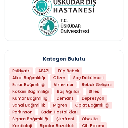
Kategori Bulutu
Psikiyatri
AFAZİ
Tüp Bebek
Alkol Bağımlılığı
Otizm
Saç Dökülmesi
Esrar Bağımlılığı
Alzheimer
Bebek Gelişimi
Kokain Bağımlılığı
Baş Ağrıları
Stres
Kumar Bağımlılığı
Demans
Depresyon
Sanal Bağımlılık
Migren
Opiat Bağımlılığı
Parkinson
Kadın Hastalıkları
Sigara Bağımlılığı
Şizofreni
Obezite
Kardioloji
Bipolar Bozukluk
Cilt Bakımı