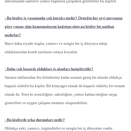
laboratuarda saatlerce yalnız başlarına çalışırken görebiliriz bu kişileri.
- Bu kişiler iş yaşamında çok kuralcı mıdır? Örneğin her şeyi mevzuata
göre yapan, tüm konuşmalarını kağıttan okuyan kişiler bu sınıftan
mıdırlar?
Hayır daha ziyade özgün, yaratıcı ve zengin bir iç dünyaya sahip
olduklarından kendi tarzlarını ortaya koyarlar.
- Daha çok başarılı oldukları iş alanları hangileridir?
Sanatın dallarından fen bilimlerine kadar uzanan geniş bir alanda oldukça
başarılı olabilir bu kişiler. Bir kimyager olarak da başarılı olabilir, bir ressam
olarak da. Yeter ki sessizliğine, sakinliğine, yalnız kalma isteğine saygı
gösterilsin ve uygun çalışma ortamını oluşturabilsin.
- Bu kişilerde zeka durumları nedir?
Oldukça zeki, yaratıcı, özgündürler ve zengin bir iç dünyaları vardır.