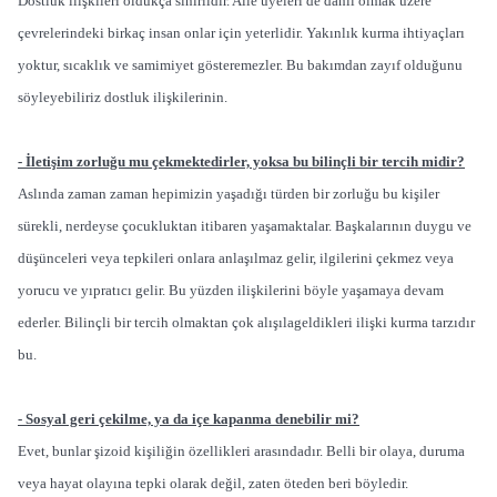
Dostluk ilişkileri oldukça sınırlıdır. Aile üyeleri de dahil olmak üzere
çevrelerindeki birkaç insan onlar için yeterlidir. Yakınlık kurma ihtiyaçları
yoktur, sıcaklık ve samimiyet gösteremezler. Bu bakımdan zayıf olduğunu
söyleyebiliriz dostluk ilişkilerinin.
- İletişim zorluğu mu çekmektedirler, yoksa bu bilinçli bir tercih midir?
Aslında zaman zaman hepimizin yaşadığı türden bir zorluğu bu kişiler
sürekli, nerdeyse çocukluktan itibaren yaşamaktalar. Başkalarının duygu ve
düşünceleri veya tepkileri onlara anlaşılmaz gelir, ilgilerini çekmez veya
yorucu ve yıpratıcı gelir. Bu yüzden ilişkilerini böyle yaşamaya devam
ederler. Bilinçli bir tercih olmaktan çok alışılageldikleri ilişki kurma tarzıdır
bu.
- Sosyal geri çekilme, ya da içe kapanma denebilir mi?
Evet, bunlar şizoid kişiliğin özellikleri arasındadır. Belli bir olaya, duruma
veya hayat olayına tepki olarak değil, zaten öteden beri böyledir.