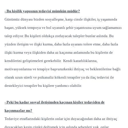
- Bu kişilik yapısının tedavisi mümkün müdür?
Günümüz dünyası bizden sosyalleşme, karşı cinsle ilişkiler, iş yaşamında
başarı, yüksek tempoya ve bol uyaranlı şehir yaşantısına uyum sağlamamızı
talep ediyor. Bu kişileri oldukça zorlayacak talepler bunlar aslında. Bu
yüzden iletişim ve ilişki kurma, daha fazla uyaranı tolere etme, daha fazla
ilişki kurma veya ilişkiden daha az kaçınma anlamında bu kişilerin de
kendilerini geliştirmeleri gerekebilir. Kendi kararlılıklarına,
motivasyonlarına ve terapiye başvururkenki ihtiyaç ve beklentilerine bağlı
olarak uzun süreli ve psikanaliz kökenli terapiler ya da ilaç tedavisi ile
destekleyici terapiler bu kişilere yardımcı olabilir.
- Peki bu kadar sosyal iletişimden kaçınan kişiler tedaviden de
kaçınmazlar mı?
Tedaviye etraflarındaki kişilerin onlar için duyacağından daha az ihtiyaç
duyacakları kesin çünkü değişmek için aslında sebepleri yok, onlar