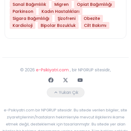
Sanal Bağımlılık
Migren
Opiat Bağımlılığı
Parkinson
Kadın Hastalıkları
Sigara Bağımlılığı
Şizofreni
Obezite
Kardioloji
Bipolar Bozukluk
Cilt Bakımı
©
2026
e-Psikiyatri.com
, bir NPGRUP sitesidir,
Faceebok
Twitter
Youtube
Yukarı Çık
e-Psikiyatri.com bir NPGRUP sitesidir. Bu sitede verilen bilgiler, site
ziyaretçilerinin/hastaların hekimleriyle mevcut ilişkilerini ikame
etmek değil, desteklemek için tasarlanmıştır. Bu sitede yer alan