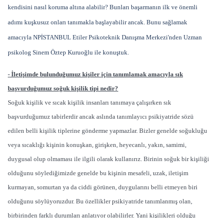
kendisini nasıl koruma altına alabilir? Bunları başarmanın ilk ve önemli
adımı kuşkusuz onları tanımakla başlayabilir ancak. Bunu sağlamak
amacıyla NPİSTANBUL Etiler Psikoteknik Danışma Merkezi'nden Uzman
psikolog Sinem Öztep Kuruoğlu ile konuştuk.
- İletişimde bulunduğumuz kişiler için tanımlamak amacıyla sık
başvurduğumuz soğuk kişilik tipi nedir?
Soğuk kişilik ve sıcak kişilik insanları tanımaya çalışırken sık
başvurduğumuz tabirlerdir ancak aslında tanımlayıcı psikiyatride sözü
edilen belli kişilik tiplerine gönderme yapmazlar. Bizler genelde soğukluğu
veya sıcaklığı kişinin konuşkan, girişken, heyecanlı, yakın, samimi,
duygusal olup olmaması ile ilgili olarak kullanırız. Birinin soğuk bir kişiliği
olduğunu söylediğimizde genelde bu kişinin mesafeli, uzak, iletişim
kurmayan, somurtan ya da ciddi görünen, duygularını belli etmeyen biri
olduğunu söylüyoruzdur. Bu özellikler psikiyatride tanımlanmış olan,
birbirinden farklı durumları anlatıyor olabilirler. Yani kişilikleri olduğu