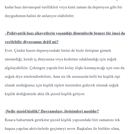
kadar bazı davranışsal özellikleri veya kimi zaman da depresyon gibi bir
duygudurum halini de anlatıyor olabilirler.
- Psikiyatrik bazı şikayetlerin yaşandığı dönemlerde benzer bir imaj da
verilebilir diyorsunuz değil mi?
Evet. Çünkü bazen depresyondaki birini de bizle iletişime girmek
istemediği, kendi iç dünyasına veya kederine odaklandığı için soğuk
algılayabiliriz. Çekingen yapıda biri kolay ilişki kurmayacağı için onu da
soğuk diye nitelendirebiliriz. Ama siz ilk sorunuzda belli bir kişilik tipi
olarak sorduğunuz için kişilik tipleri üzerinden gidecek olursak soğuk
kişilik dediğimizde akla ilk şizoid kişilik geliyor.
-Nedir şizoid kişilik? Davranışları, iletişimleri nasıldır?
Kısaca bahsetmek gerekirse şizoid kişilik yapısındaki biri zamanını tek
başına yapılan aktivitelerle geçirmeyi sever. Başkaları ile birlikte olma,