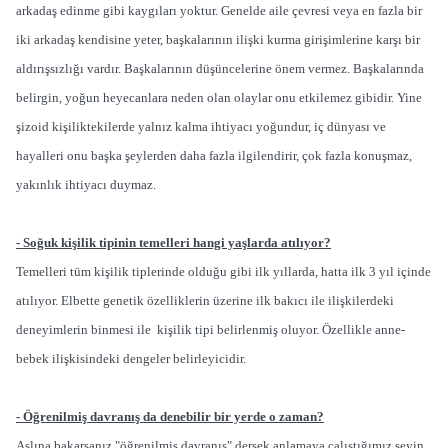
arkadaş edinme gibi kaygıları yoktur. Genelde aile çevresi veya en fazla bir
iki arkadaş kendisine yeter, başkalarının ilişki kurma girişimlerine karşı bir
aldırışsızlığı vardır. Başkalarının düşüncelerine önem vermez. Başkalarında
belirgin, yoğun heyecanlara neden olan olaylar onu etkilemez gibidir. Yine
şizoid kişiliktekilerde yalnız kalma ihtiyacı yoğundur, iç dünyası ve
hayalleri onu başka şeylerden daha fazla ilgilendirir, çok fazla konuşmaz,
yakınlık ihtiyacı duymaz.
- Soğuk kişilik tipinin temelleri hangi yaşlarda atılıyor?
Temelleri tüm kişilik tiplerinde olduğu gibi ilk yıllarda, hatta ilk 3 yıl içinde
atılıyor. Elbette genetik özelliklerin üzerine ilk bakıcı ile ilişkilerdeki
deneyimlerin binmesi ile kişilik tipi belirlenmiş oluyor. Özellikle anne-
bebek ilişkisindeki dengeler belirleyicidir.
- Öğrenilmiş davranış da denebilir bir yerde o zaman?
Aslına bakarsanız "öğrenilmiş davranış" dersek anlamaya çalıştığımız şeyin