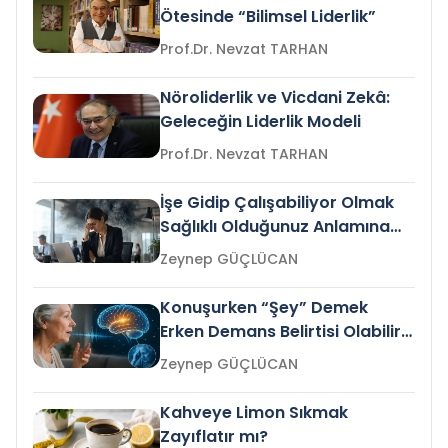
Ötesinde “Bilimsel Liderlik”
Prof.Dr. Nevzat TARHAN
Nöroliderlik ve Vicdani Zekâ:
Geleceğin Liderlik Modeli
Prof.Dr. Nevzat TARHAN
İşe Gidip Çalışabiliyor Olmak
Sağlıklı Olduğunuz Anlamına
Gelir mi?
Zeynep GÜÇLÜCAN
Konuşurken “Şey” Demek
Erken Demans Belirtisi Olabilir
mi?
Zeynep GÜÇLÜCAN
Kahveye Limon Sıkmak
Zayıflatır mı?