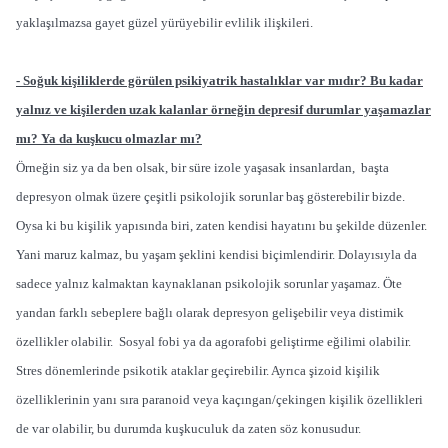
yaklaşılmazsa gayet güzel yürüyebilir evlilik ilişkileri.
- Soğuk kişiliklerde görülen psikiyatrik hastalıklar var mıdır? Bu kadar
yalnız ve kişilerden uzak kalanlar örneğin depresif durumlar yaşamazlar
mı? Ya da kuşkucu olmazlar mı?
Örneğin siz ya da ben olsak, bir süre izole yaşasak insanlardan, başta
depresyon olmak üzere çeşitli psikolojik sorunlar baş gösterebilir bizde.
Oysa ki bu kişilik yapısında biri, zaten kendisi hayatını bu şekilde düzenler.
Yani maruz kalmaz, bu yaşam şeklini kendisi biçimlendirir. Dolayısıyla da
sadece yalnız kalmaktan kaynaklanan psikolojik sorunlar yaşamaz. Öte
yandan farklı sebeplere bağlı olarak depresyon gelişebilir veya distimik
özellikler olabilir. Sosyal fobi ya da agorafobi geliştirme eğilimi olabilir.
Stres dönemlerinde psikotik ataklar geçirebilir. Ayrıca şizoid kişilik
özelliklerinin yanı sıra paranoid veya kaçıngan/çekingen kişilik özellikleri
de var olabilir, bu durumda kuşkuculuk da zaten söz konusudur.