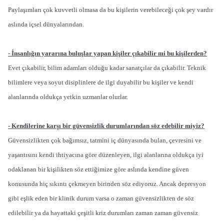
Paylaşımları çok kuvvetli olmasa da bu kişilerin verebileceği çok şey vardır
aslında içsel dünyalarından.
- İnsanlığın yararına buluşlar yapan kişiler çıkabilir mi bu kişilerden?
Evet çıkabilir, bilim adamları olduğu kadar sanatçılar da çıkabilir. Teknik
bilimlere veya soyut disiplinlere de ilgi duyabilir bu kişiler ve kendi
alanlarında oldukça yetkin uzmanlar olurlar.
- Kendilerine karşı bir güvensizlik durumlarından söz edebilir miyiz?
Güvensizlikten çok bağımsız, tatmini iç dünyasında bulan, çevresini ve
yaşantısını kendi ihtiyacına göre düzenleyen, ilgi alanlarına oldukça iyi
odaklanan bir kişilikten söz ettiğimize göre aslında kendine güven
konusunda hiç sıkıntı çekmeyen birinden söz ediyoruz. Ancak depresyon
gibi eşlik eden bir klinik durum varsa o zaman güvensizlikten de söz
edilebilir ya da hayattaki çeşitli kriz durumları zaman zaman güvensiz