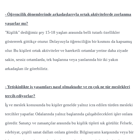
- Öğrencilik dönemlerinde arkadaşlarıyla ortak aktivitelerde zorlanma
yaşarlar mı?
"Kişilik" dediğimiz şey 15-18 yaşları arasında belli tutarlı özellikler
göstererek gittikçe oturur. Dolayısıyla öğrenciliğin bir kısmını da kapsamış
olur. Bu kişileri ortak aktiviteler ve hareketli ortamlar yerine daha ziyade
sakin, sessiz ortamlarda, tek başlarına veya yanlarında bir iki yakın
arkadaşları ile görebiliriz.
- Yetişkinlikte iş yaşamları nasıl olmaktadır ve en çok ne tür meslekleri
tercih ediyorlar?
İş ve meslek konusunda bu kişiler genelde yalnız icra edilen türden mesleki
tercihler yaparlar. Odalarında yalnız başlarında çalışabilecekleri işler onlara
göredir. Sanatçı ve zanaatçılar arasında bu kişilik tipleri sık görülür. Felsefe,
edebiyat, çeşitli sanat dalları onlara göredir. Bilgisayarın karşısında veya bir