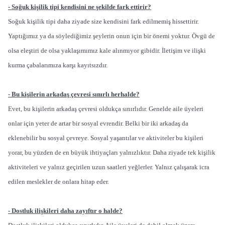
- Soğuk kişilik tipi kendisini ne şekilde fark ettirir?
Soğuk kişilik tipi daha ziyade size kendisini fark edilmemiş hissettirir.
Yaptığımız ya da söylediğimiz şeylerin onun için bir önemi yoktur. Övgü de
olsa eleştiri de olsa yaklaşımımız kale alınmıyor gibidir. İletişim ve ilişki
kurma çabalarımıza karşı kayıtsızdır.
- Bu kişilerin arkadaş çevresi sınırlı herhalde?
Evet, bu kişilerin arkadaş çevresi oldukça sınırlıdır. Genelde aile üyeleri
onlar için yeter de artar bir sosyal evrendir. Belki bir iki arkadaş da
eklenebilir bu sosyal çevreye. Sosyal yaşantılar ve aktiviteler bu kişileri
yorar, bu yüzden de en büyük ihtiyaçları yalnızlıktır. Daha ziyade tek kişilik
aktiviteleri ve yalnız geçirilen uzun saatleri yeğlerler. Yalnız çalışarak icra
edilen meslekler de onlara hitap eder.
- Dostluk ilişkileri daha zayıftır o halde?