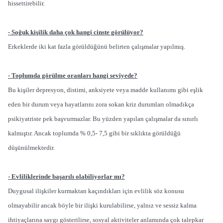
hissettirebilir.
- Soğuk kişilik daha çok hangi cinste görülüyor?
Erkeklerde iki kat fazla görüldüğünü belirten çalışmalar yapılmış.
- Toplumda görülme oranları hangi seviyede?
Bu kişiler depresyon, distimi, anksiyete veya madde kullanımı gibi eşlik
eden bir durum veya hayatlarını zora sokan kriz durumları olmadıkça
psikiyatriste pek başvurmazlar. Bu yüzden yapılan çalışmalar da sınırlı
kalmıştır. Ancak toplumda % 0,5- 7,5 gibi bir sıklıkta görüldüğü
düşünülmektedir.
- Evliliklerinde başarılı olabiliyorlar mı?
Duygusal ilişkiler kurmaktan kaçındıkları için evlilik söz konusu
olmayabilir ancak böyle bir ilişki kurulabilirse, yalnız ve sessiz kalma
ihtiyaçlarına saygı gösterilirse, sosyal aktiviteler anlamında çok talepkar