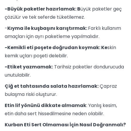
-Büyük paketler hazırlamak: B
üyük paketler geç
çözülür ve tek seferde tüketilemez.
-
Kıyma ile kuşbaşını karıştırmak:
Farklı kullanım
amaçları için ayrı paketleme yapılmalıdır.
-Kemikli eti poşete doğrudan koymak: Ke
skin
kemik uçları poşeti delebilir.
-Etiket yazmamak:
Tarihsiz paketler dondurucuda
unutulabilir.
Çiğ et tahtasında salata hazırlamak:
Çapraz
bulaşma riski oluşturur.
Etin lif yönünü dikkate almamak
: Yanlış kesim,
etin daha sert hissedilmesine neden olabilir.
Kurban Eti Sert Olmaması İçin Nasıl Doğranmalı?