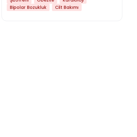
Şizofreni
Obezite
Kardioloji
Bipolar Bozukluk
Cilt Bakımı