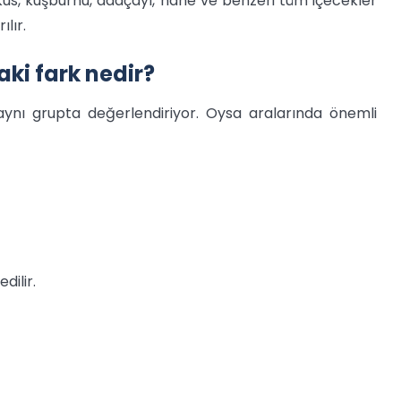
skus, kuşburnu, adaçayı, nane ve benzeri tüm içecekler
lır.
aki fark nedir?
ı aynı grupta değerlendiriyor. Oysa aralarında önemli
dilir.