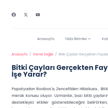
Faceebok
Twitter
Youtube
Anasayfa
Tıbbi Birimler
Kat
Anasayfa
/
Genel Sağlık
/
Bitki Çayları Gerçekten Faydal
Bitki Çayları Gerçekten Fay
İşe Yarar?
Papatyadan Rooibos'a, Zencefilden Hibiskusa… Bitki
merak konusu oluyor. Uzmanlar, bazı bitki çaylarını
destekleyici etkiler gösterebileceğini belirtirken,