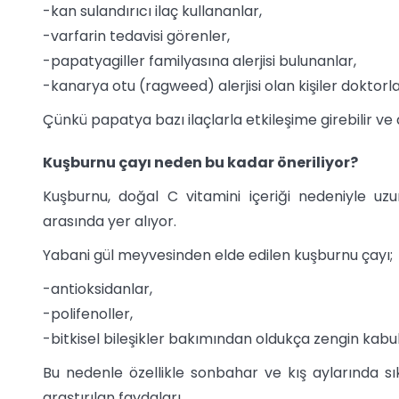
-kan sulandırıcı ilaç kullananlar,
-varfarin tedavisi görenler,
-papatyagiller familyasına alerjisi bulunanlar,
-kanarya otu (ragweed) alerjisi olan kişiler doktor
Çünkü papatya bazı ilaçlarla etkileşime girebilir ve 
Kuşburnu çayı neden bu kadar öneriliyor?
Kuşburnu, doğal C vitamini içeriği nedeniyle uzun yı
arasında yer alıyor.
Yabani gül meyvesinden elde edilen kuşburnu çayı;
-antioksidanlar,
-polifenoller,
-bitkisel bileşikler bakımından oldukça zengin kabu
Bu nedenle özellikle sonbahar ve kış aylarında sı
araştırılan faydaları