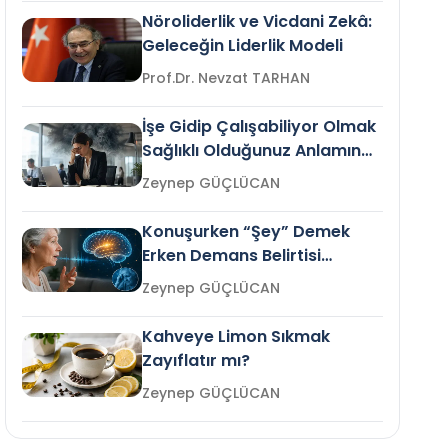
Nöroliderlik ve Vicdani Zekâ:
Geleceğin Liderlik Modeli
Prof.Dr. Nevzat TARHAN
İşe Gidip Çalışabiliyor Olmak
Sağlıklı Olduğunuz Anlamına
Gelir mi?
Zeynep GÜÇLÜCAN
Konuşurken “Şey” Demek
Erken Demans Belirtisi
Olabilir mi?
Zeynep GÜÇLÜCAN
Kahveye Limon Sıkmak
Zayıflatır mı?
Zeynep GÜÇLÜCAN