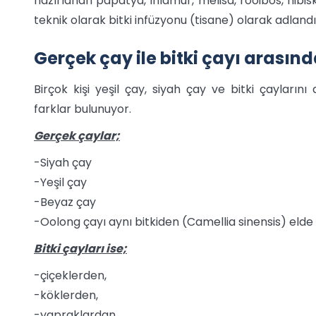
hazırlanan papatya, ıhlamur, melisa, rooibos, hibi
teknik olarak bitki infüzyonu (tisane) olarak adlandırı
Gerçek çay ile bitki çayı arasınd
Birçok kişi yeşil çay, siyah çay ve bitki çayların
farklar bulunuyor.
Gerçek çaylar;
-Siyah çay
-Yeşil çay
-Beyaz çay
-Oolong çayı aynı bitkiden (Camellia sinensis) elde e
Bitki çayları ise;
-çiçeklerden,
-köklerden,
-yapraklardan,