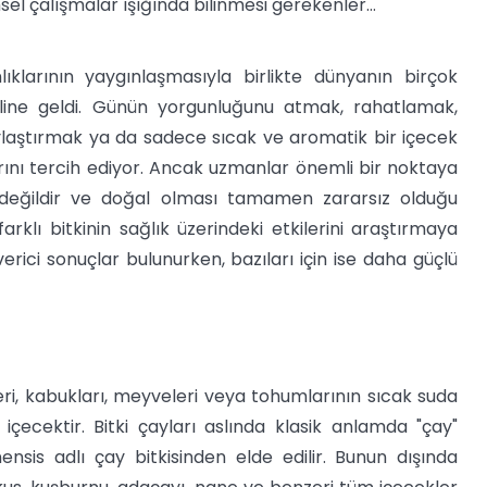
msel çalışmalar ışığında bilinmesi gerekenler…
nlıklarının yaygınlaşmasıyla birlikte dünyanın birçok
line geldi. Günün yorgunluğunu atmak, rahatlamak,
aylaştırmak ya da sadece sıcak ve aromatik bir içecek
arını tercih ediyor. Ancak uzmanlar önemli bir noktaya
p değildir ve doğal olması tamamen zararsız olduğu
rklı bitkinin sağlık üzerindeki etkilerini araştırmaya
erici sonuçlar bulunurken, bazıları için ise daha güçlü
kökleri, kabukları, meyveleri veya tohumlarının sıcak suda
 içecektir. Bitki çayları aslında klasik anlamda "çay"
nsis adlı çay bitkisinden elde edilir. Bunun dışında