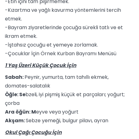
-Etin içini tam pişirmemek.
-Kızartma ve yağlı kavurma yöntemlerini tercih
etmek.
-Bayram ziyaretlerinde çocuğa sürekli tatlı ve et
ikram etmek.
-İştahsız çocuğu et yemeye zorlamak.
-Çocuklar İçin Örnek Kurban Bayramı Menüsü
1 Yaş Üzeri Küçük Çocuk İçin
Sabah:
Peynir, yumurta, tam tahıllı ekmek,
domates-salatalık
Öğle: Se
bzeli, iyi pişmiş küçük et parçaları; yoğurt;
çorba
Ara öğün: M
eyve veya yoğurt
Akşam:
Sebze yemeği, bulgur pilavı, ayran
Okul Çağı Çocuğu İçin