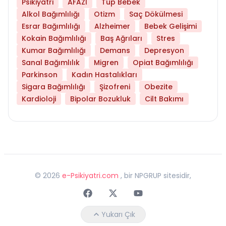
Psikiyatri
AFAZİ
Tüp Bebek
Alkol Bağımlılığı
Otizm
Saç Dökülmesi
Esrar Bağımlılığı
Alzheimer
Bebek Gelişimi
Kokain Bağımlılığı
Baş Ağrıları
Stres
Kumar Bağımlılığı
Demans
Depresyon
Sanal Bağımlılık
Migren
Opiat Bağımlılığı
Parkinson
Kadın Hastalıkları
Sigara Bağımlılığı
Şizofreni
Obezite
Kardioloji
Bipolar Bozukluk
Cilt Bakımı
©
2026
e-Psikiyatri.com
, bir NPGRUP sitesidir,
Faceebok
Twitter
Youtube
Yukarı Çık