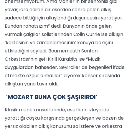
önemsemiyorum. Ama Mahler’in bir senfonisi gibi
yavaş icra edilen bir eserden sonra gelen alkış
sadece bittiği için alkışlandığı düşüncesini yaratıyor.
Bundan rahatsızım” dedi. Dünyanın önde gelen
vurmalı çalgılar solistlerinden Colin Currie ise alkışın
‘kalitesinin ve zamanlamasının’ konuya bakışını
etkilediğini söyledi. Bournemouth Senfoni
Orkestrası’nın şefi Kirill Karabits ise “Müzik
duygulardan bahseder. Seyirciler de beğenileri ifade
etmekte özgür olmalılar” diyerek konser sırasında
alkıştan yana tavır aldı.
‘MOZART BUNA ÇOK ŞAŞIRIRDI’
Klasik müzik konserlerinde, eserlerin izleyicide
yarattığı coşku karşısında gerçekleşen ve bazen de
yersiz olabilen alkış konusunu solistlere ve orkestra