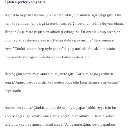
aptalca şeyler yapıyoruz.
Aşçılıkta Ayşe’nin üstüne yoktur. Özellikle, ailesinden öğrendiği gibi, etin
her iki yanından bir parça keserek hazırladığı rostonun tadına doyum olmaz.
Bir gün Ayşe rosto pişirirken arkadaşı çıkageldi. Eti özenle kesip biçerken
onu hayretle izleyen arkadaşı,"Neden öyle yapıyorsun?" diye sorunca
Ayşe,"Çünkü, annem hep öyle yapar," diye yanıtladı. Ancak, annesinin
neden öyle yaptığı sorusu da o anda kafasına dank etti.
Birkaç gün sonra Ayşe annesini ziyarete gitti. Bir süre hoşbeş ettikten
sonra,"Anne, rostoyu pişirirken neden önce etin kenarlarını sıyırıyorsun?"
diye sordu.
Annesinin yanıtı,"Çünkü, annem de hep öyle yapar," oldu. Ayşe için bu
konuyu açıklığa kavuşturmak artık kaçınılmaz olmuştu. Hemen kalkıp
telefonu kaptı ve anneannesini aradı. "Anneanneciğim, rosto yaparken