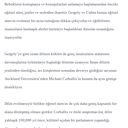
Bebeklerin konuşmaya ve konuşulanları anlamaya başlamasından önceki
eğitsel süreç jestler ve seslerden ibarettir. Gergely ve Csibra bunun eğitsel
sürecin evrimine bir ayna tuttuğuna dikkat çekiyorlar ve eğitbilimin
insansıların karmaşık aletler üretmeye başladıkları döneme uzandığına
inanıyorlar.
Gergely’ye göre insan dilinin kökleri de genç insansıların atalarının
davranışlarına öykünmeye başladığı döneme uzanıyor. İnsan dilinin
jestlerden türediğini, ses kirişlerinin sonradan devreye girdiğini savunan
Auckland Üniversitesi’nden Michael Corballis’in kuramı da aynı görüşü
destekliyor.
Dilin evrilmesiyle birlikte eğitsel sürecin de çok daha geniş kapsamlı bir
alana dönüşmüş olması gerekir. Corballis ve öteki araştırmacılar, dilin
yaklaşık 100,000 yıl önce, kültürel açıdan bir patlamanın yaşandığı