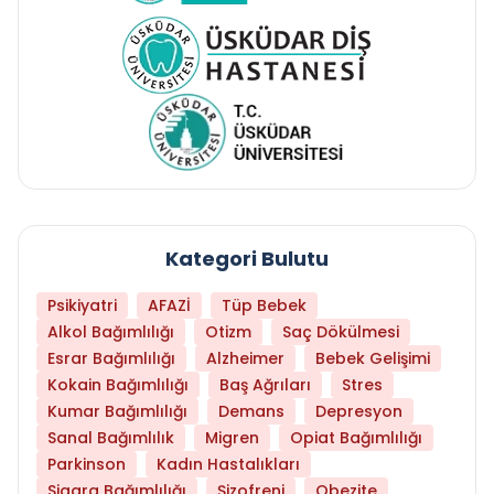
Kategori Bulutu
Psikiyatri
AFAZİ
Tüp Bebek
Alkol Bağımlılığı
Otizm
Saç Dökülmesi
Esrar Bağımlılığı
Alzheimer
Bebek Gelişimi
Kokain Bağımlılığı
Baş Ağrıları
Stres
Kumar Bağımlılığı
Demans
Depresyon
Sanal Bağımlılık
Migren
Opiat Bağımlılığı
Parkinson
Kadın Hastalıkları
Sigara Bağımlılığı
Şizofreni
Obezite