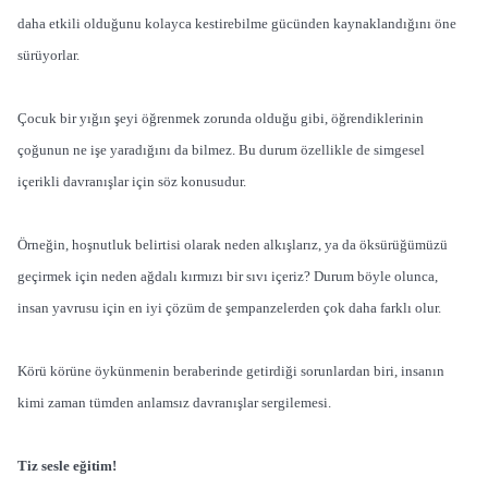
daha etkili olduğunu kolayca kestirebilme gücünden kaynaklandığını öne
sürüyorlar.
Çocuk bir yığın şeyi öğrenmek zorunda olduğu gibi, öğrendiklerinin
çoğunun ne işe yaradığını da bilmez. Bu durum özellikle de simgesel
içerikli davranışlar için söz konusudur.
Örneğin, hoşnutluk belirtisi olarak neden alkışlarız, ya da öksürüğümüzü
geçirmek için neden ağdalı kırmızı bir sıvı içeriz? Durum böyle olunca,
insan yavrusu için en iyi çözüm de şempanzelerden çok daha farklı olur.
Körü körüne öykünmenin beraberinde getirdiği sorunlardan biri, insanın
kimi zaman tümden anlamsız davranışlar sergilemesi.
Tiz sesle eğitim!