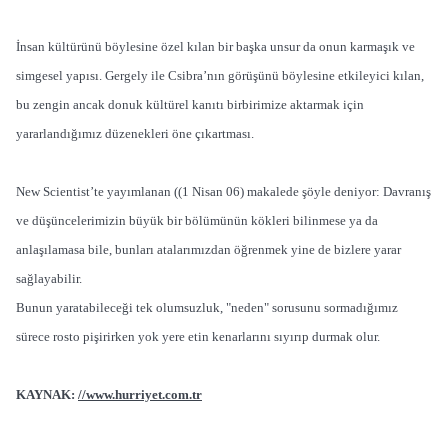
İnsan kültürünü böylesine özel kılan bir başka unsur da onun karmaşık ve
simgesel yapısı. Gergely ile Csibra’nın görüşünü böylesine etkileyici kılan,
bu zengin ancak donuk kültürel kanıtı birbirimize aktarmak için
yararlandığımız düzenekleri öne çıkartması.
New Scientist’te yayımlanan ((1 Nisan 06) makalede şöyle deniyor: Davranış
ve düşüncelerimizin büyük bir bölümünün kökleri bilinmese ya da
anlaşılamasa bile, bunları atalarımızdan öğrenmek yine de bizlere yarar
sağlayabilir.
Bunun yaratabileceği tek olumsuzluk, "neden" sorusunu sormadığımız
sürece rosto pişirirken yok yere etin kenarlarını sıyırıp durmak olur.
KAYNAK:
//www.hurriyet.com.tr