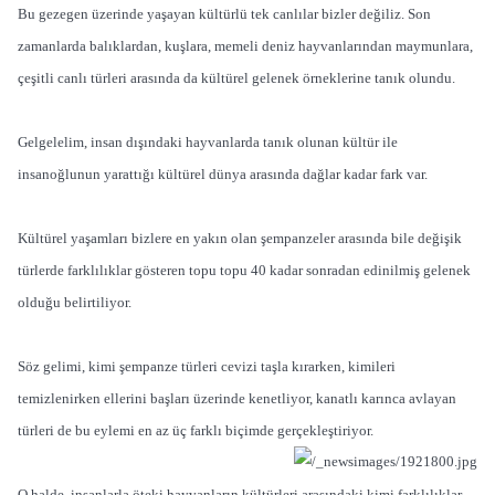
Bu gezegen üzerinde yaşayan kültürlü tek canlılar bizler değiliz. Son
zamanlarda balıklardan, kuşlara, memeli deniz hayvanlarından maymunlara,
çeşitli canlı türleri arasında da kültürel gelenek örneklerine tanık olundu.
Gelgelelim, insan dışındaki hayvanlarda tanık olunan kültür ile
insanoğlunun yarattığı kültürel dünya arasında dağlar kadar fark var.
Kültürel yaşamları bizlere en yakın olan şempanzeler arasında bile değişik
türlerde farklılıklar gösteren topu topu 40 kadar sonradan edinilmiş gelenek
olduğu belirtiliyor.
Söz gelimi, kimi şempanze türleri cevizi taşla kırarken, kimileri
temizlenirken ellerini başları üzerinde kenetliyor, kanatlı karınca avlayan
türleri de bu eylemi en az üç farklı biçimde gerçekleştiriyor.
O halde, insanlarla öteki hayvanların kültürleri arasındaki kimi farklılıklar,