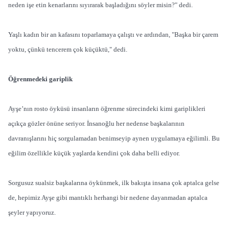
neden işe etin kenarlarını sıyırarak başladığını söyler misin?" dedi.
Yaşlı kadın bir an kafasını toparlamaya çalıştı ve ardından, "Başka bir çarem
yoktu, çünkü tencerem çok küçüktü," dedi.
Öğrenmedeki gariplik
Ayşe’nın rosto öyküsü insanların öğrenme sürecindeki kimi gariplikleri
açıkça gözler önüne seriyor. İnsanoğlu her nedense başkalarının
davranışlarını hiç sorgulamadan benimseyip aynen uygulamaya eğilimli. Bu
eğilim özellikle küçük yaşlarda kendini çok daha belli ediyor.
Sorgusuz sualsiz başkalarına öykünmek, ilk bakışta insana çok aptalca gelse
de, hepimiz Ayşe gibi mantıklı herhangi bir nedene dayanmadan aptalca
şeyler yapıyoruz.