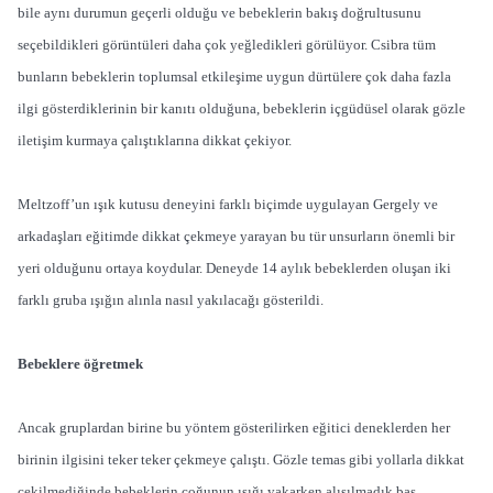
bile aynı durumun geçerli olduğu ve bebeklerin bakış doğrultusunu
seçebildikleri görüntüleri daha çok yeğledikleri görülüyor. Csibra tüm
bunların bebeklerin toplumsal etkileşime uygun dürtülere çok daha fazla
ilgi gösterdiklerinin bir kanıtı olduğuna, bebeklerin içgüdüsel olarak gözle
iletişim kurmaya çalıştıklarına dikkat çekiyor.
Meltzoff’un ışık kutusu deneyini farklı biçimde uygulayan Gergely ve
arkadaşları eğitimde dikkat çekmeye yarayan bu tür unsurların önemli bir
yeri olduğunu ortaya koydular. Deneyde 14 aylık bebeklerden oluşan iki
farklı gruba ışığın alınla nasıl yakılacağı gösterildi.
Bebeklere öğretmek
Ancak gruplardan birine bu yöntem gösterilirken eğitici deneklerden her
birinin ilgisini teker teker çekmeye çalıştı. Gözle temas gibi yollarla dikkat
çekilmediğinde bebeklerin çoğunun ışığı yakarken alışılmadık baş