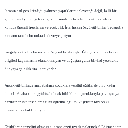
İnsanın asıl gereksindiği, yalnızca yaptıklarını izleyeceği değil, belli bir
görevi nasıl yerine getireceği konusunda da kendisine ışık tutacak ve bu
konuda önemli ipuçlarını verecek biri. İşte, insana özgü eğitbilim (pedagoji)
kavramı tam da bu noktada devreye giriyor.
Gergely ve Csibra bebeklerin "eğitsel bir duruşla" Ğ büyüklerinden birtakım
bilgileri kapmalarına olanak tanıyan ve doğuştan gelen bir dizi yetenekle-
dünyaya geldiklerine inanıyorlar.
Ancak eğitbilimde anababaların çocuklara verdiği eğitim de bir o kadar
önemli. Anababalar içgüdüsel olarak bildiklerini çocuklarıyla paylaşmaya
hazırdırlar. İşte insanlardaki bu öğretme eğilimi kuşkusuz bizi öteki
primatlardan farklı kılıyor.
Eğitbilimin temelini oluşturan insana özgü uyarlamalar neler? Eğitmen için