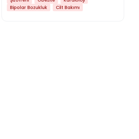
Şizofreni
Obezite
Kardioloji
Bipolar Bozukluk
Cilt Bakımı