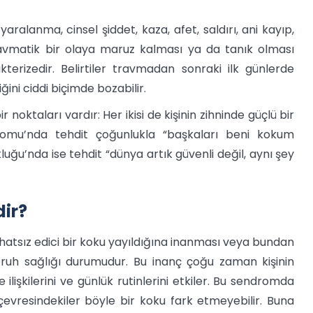
yaralanma, cinsel şiddet, kaza, afet, saldırı, ani kayıp,
avmatik bir olaya maruz kalması ya da tanık olması
terizedir. Belirtiler travmadan sonraki ilk günlerde
liğini ciddi biçimde bozabilir.
r noktaları vardır: Her ikisi de kişinin zihninde güçlü bir
dromu’nda tehdit çoğunlukla “başkaları beni kokum
luğu’nda ise tehdit “dünya artık güvenli değil, aynı şey
ir?
atsız edici bir koku yayıldığına inanması veya bundan
ruh sağlığı durumudur. Bu inanç çoğu zaman kişinin
le ilişkilerini ve günlük rutinlerini etkiler. Bu sendromda
vresindekiler böyle bir koku fark etmeyebilir. Buna