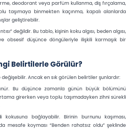
tirme, deodorant veya parfüm kullanma, diş fırçalama,
oplu taşımaya binmekten kaçınma, kapalı alanlarda
r geliştirebilir.
ı” değildir. Bu tablo, kişinin koku algısı, beden algısı,
 obsesif düşünce döngüleriyle ilişkili karmaşık bir
 Belirtilerle Görülür?
değişebilir. Ancak en sık görülen belirtiler şunlardır:
düşünür. Bu düşünce zamanla günün büyük bölümünü
l ortama girerken veya toplu taşımadayken zihni sürekli
.
di kokusuna bağlayabilir. Birinin burnunu kaşıması,
 da mesafe koyması “Benden rahatsız oldu” şeklinde