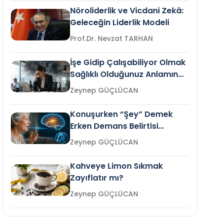
Nöroliderlik ve Vicdani Zekâ:
Geleceğin Liderlik Modeli
Prof.Dr. Nevzat TARHAN
İşe Gidip Çalışabiliyor Olmak
Sağlıklı Olduğunuz Anlamına
Gelir mi?
Zeynep GÜÇLÜCAN
Konuşurken “Şey” Demek
Erken Demans Belirtisi
Olabilir mi?
Zeynep GÜÇLÜCAN
Kahveye Limon Sıkmak
Zayıflatır mı?
Zeynep GÜÇLÜCAN