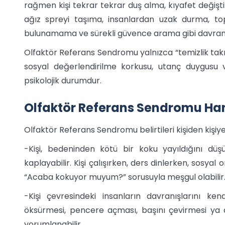
rağmen kişi tekrar tekrar duş alma, kıyafet değiş
ağız spreyi taşıma, insanlardan uzak durma, t
bulunamama ve sürekli güvence arama gibi davranışla
Olfaktör Referans Sendromu yalnızca “temizlik takıntıs
sosyal değerlendirilme korkusu, utanç duygusu ve
psikolojik durumdur.
Olfaktör Referans Sendromu Hangi
Olfaktör Referans Sendromu belirtileri kişiden kişiye 
-Kişi, bedeninden kötü bir koku yayıldığını 
kaplayabilir. Kişi çalışırken, ders dinlerken, sosya
“Acaba kokuyor muyum?” sorusuyla meşgul olabilir
-Kişi çevresindeki insanların davranışlarını ken
öksürmesi, pencere açması, başını çevirmesi ya
yorumlanabilir.