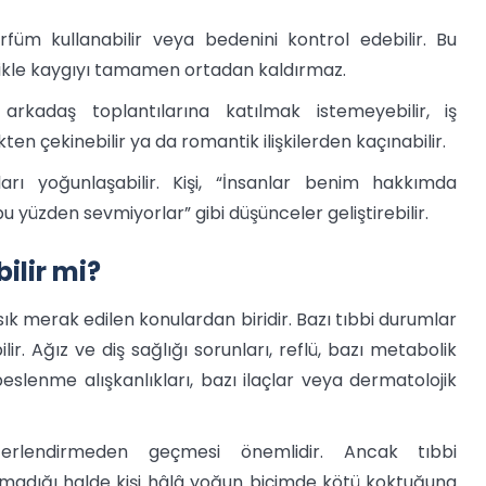
 parfüm kullanabilir veya bedenini kontrol edebilir. Bu
likle kaygıyı tamamen ortadan kaldırmaz.
arkadaş toplantılarına katılmak istemeyebilir, iş
en çekinebilir ya da romantik ilişkilerden kaçınabilir.
ları yoğunlaşabilir. Kişi, “İnsanlar benim hakkımda
 yüzden sevmiyorlar” gibi düşünceler geliştirebilir.
ilir mi?
k merak edilen konulardan biridir. Bazı tıbbi durumlar
 Ağız ve diş sağlığı sorunları, reflü, bazı metabolik
beslenme alışkanlıkları, bazı ilaçlar veya dermatolojik
erlendirmeden geçmesi önemlidir. Ancak tıbbi
nmadığı halde kişi hâlâ yoğun biçimde kötü koktuğuna