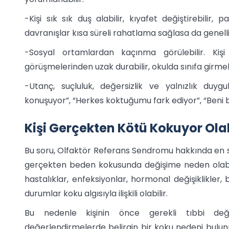
-Kişi sık sık duş alabilir, kıyafet değiştirebilir,
davranışlar kısa süreli rahatlama sağlasa da genel
-Sosyal ortamlardan kaçınma görülebilir. Kişi 
görüşmelerinden uzak durabilir, okulda sınıfa girmekt
-Utanç, suçluluk, değersizlik ve yalnızlık duygu
konuşuyor”, “Herkes koktuğumu fark ediyor”, “Beni bu
Kişi Gerçekten Kötü Kokuyor Olab
Bu soru, Olfaktör Referans Sendromu hakkında en sı
gerçekten beden kokusunda değişime neden olabilir.
hastalıklar, enfeksiyonlar, hormonal değişiklikler, 
durumlar koku algısıyla ilişkili olabilir.
Bu nedenle kişinin önce gerekli tıbbi değ
değerlendirmelerde belirgin bir koku nedeni bulu