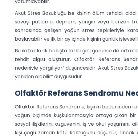
yorumlayabilir.
Akut Stres Bozukluğu ise kişinin ölüm tehdidi, ciddi 
savaş, patlama, deprem, yangın veya benzeri tr
sonrasında gelişen yoğun stres tepkileriyle karak
başlayabilir ve ilk bir ay içinde kişinin günlük işlevsel
Bu iki tablo ilk bakışta farklı gibi görünse de ortak bi
tehdit algısı oluşturur. Olfaktör Referans Sen
nedeniyle yargılıyor” düşüncesidir. Akut Stres Bozuk
yeniden olabilir” duygusudur.
Olfaktör Referans Sendromu Ned
Olfaktör Referans Sendromu, kişinin bedeninden rah
yoğun biçimde kuşkulanmasıyla ortaya çıkan bir 
sosyal ilişkilerini, özgüvenini, iş ve okul yaşamını, ai
kişi çoğu zaman kötü koktuğunu düşünür; ancak çe