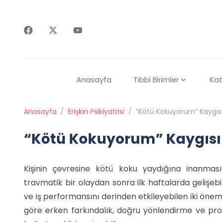
Faceebok
Twitter
Youtube
Anasayfa
Tıbbi Birimler
Kat
Anasayfa
/
Erişkin Psikiyatrisi
/
“Kötü Kokuyorum” Kaygısı
“Kötü Kokuyorum” Kaygısı 
Kişinin çevresine kötü koku yaydığına inanma
travmatik bir olaydan sonra ilk haftalarda gelişebil
ve iş performansını derinden etkileyebilen iki önem
göre erken farkındalık, doğru yönlendirme ve pro