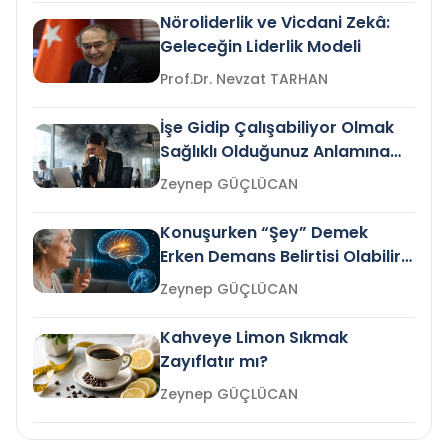
Nöroliderlik ve Vicdani Zekâ:
Geleceğin Liderlik Modeli
Prof.Dr. Nevzat TARHAN
İşe Gidip Çalışabiliyor Olmak
Sağlıklı Olduğunuz Anlamına
Gelir mi?
Zeynep GÜÇLÜCAN
Konuşurken “Şey” Demek
Erken Demans Belirtisi Olabilir
mi?
Zeynep GÜÇLÜCAN
Kahveye Limon Sıkmak
Zayıflatır mı?
Zeynep GÜÇLÜCAN