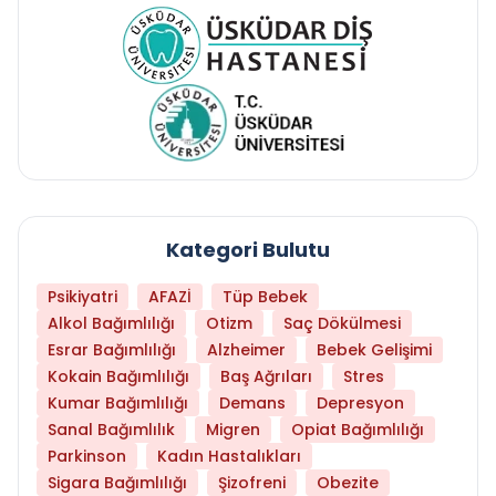
Kategori Bulutu
Psikiyatri
AFAZİ
Tüp Bebek
Alkol Bağımlılığı
Otizm
Saç Dökülmesi
Esrar Bağımlılığı
Alzheimer
Bebek Gelişimi
Kokain Bağımlılığı
Baş Ağrıları
Stres
Kumar Bağımlılığı
Demans
Depresyon
Sanal Bağımlılık
Migren
Opiat Bağımlılığı
Parkinson
Kadın Hastalıkları
Sigara Bağımlılığı
Şizofreni
Obezite